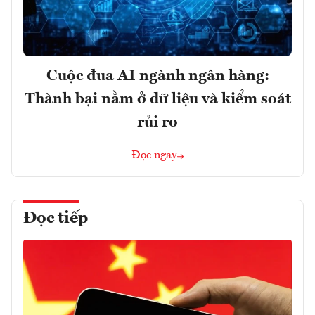
Cuộc đua AI ngành ngân hàng:
Thành bại nằm ở dữ liệu và kiểm soát
rủi ro
Đọc ngay
Đọc tiếp