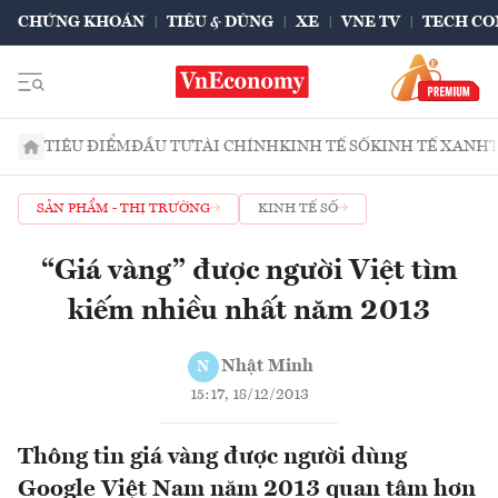
CHỨNG KHOÁN
TIÊU & DÙNG
XE
VNE TV
TECH CO
TIÊU ĐIỂM
ĐẦU TƯ
TÀI CHÍNH
KINH TẾ SỐ
KINH TẾ XANH
SẢN PHẨM - THỊ TRƯỜNG
KINH TẾ SỐ
“Giá vàng” được người Việt tìm
kiếm nhiều nhất năm 2013
Nhật Minh
N
15:17, 18/12/2013
Thông tin giá vàng được người dùng
Google Việt Nam năm 2013 quan tâm hơn