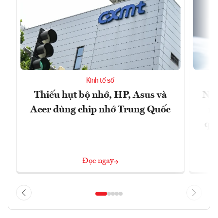
Kinh tế số
Thiếu hụt bộ nhớ, HP, Asus và
Ngâ
Acer dùng chip nhớ Trung Quốc
nề
quả
Đọc ngay