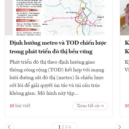
Định hướng metro và TOD chiến lược
K
trong phát triển đô thị bền vững
K
Phát triển đô thị theo định hướng giao
K
thông công cộng (TOD) kết hợp với mạng
V
lưới đường sắt đô thị (metro) là chiến lược
cốt lõi để giải quyết ùn tắc và tái cấu trúc
không gian. Mô hình này tập...
10
bài viết
Xem tất cả
2
1
2
3
4