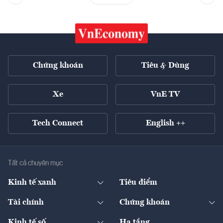
Chứng khoán
Tiêu & Dùng
Xe
VnE TV
Tech Connect
English ++
Tất cả chuyên mục
Kinh tế xanh
Tiêu điểm
Chuyển động xanh
Tài chính
Chứng khoán
Pháp lý
Ngân hàng
Doanh nghiệp niêm yết
Kinh tế số
Hạ tầng