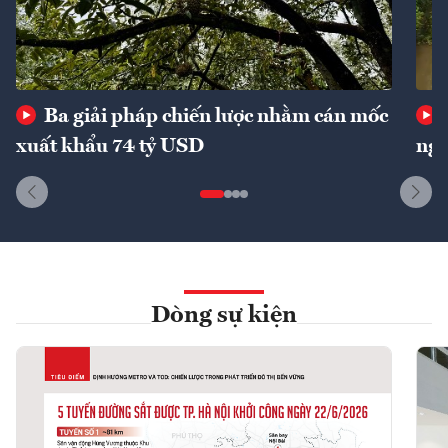
Ba giải pháp chiến lược nhằm cán mốc
xuất khẩu 74 tỷ USD
ngu
Dòng sự kiện