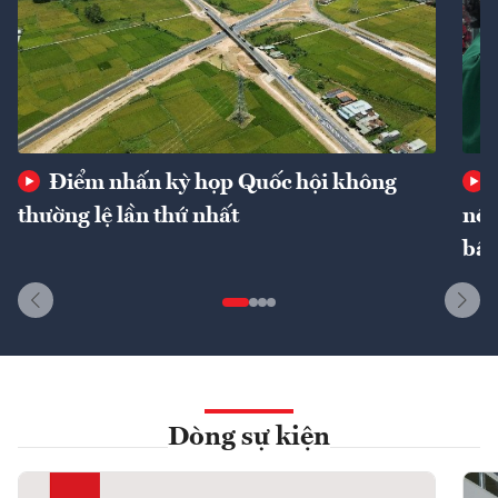
Điểm nhấn kỳ họp Quốc hội không
thường lệ lần thứ nhất
nôn
bất
Dòng sự kiện