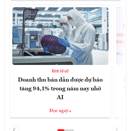
Kinh tế số
Doanh thu bán dẫn được dự báo
Đà
tăng 94,1% trong năm nay nhờ
Tr
AI
Đọc ngay