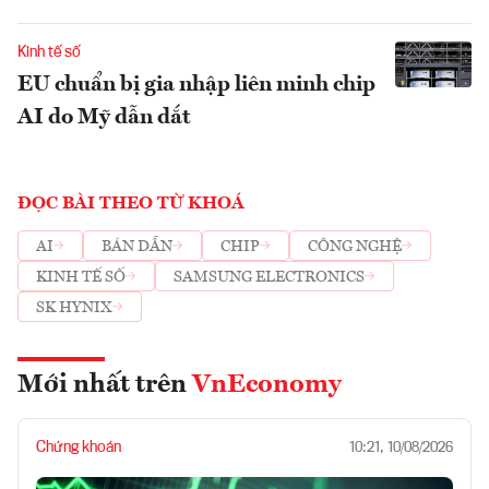
Kinh tế số
EU chuẩn bị gia nhập liên minh chip
AI do Mỹ dẫn dắt
ĐỌC BÀI THEO TỪ KHOÁ
AI
BÁN DẪN
CHIP
CÔNG NGHỆ
KINH TẾ SỐ
SAMSUNG ELECTRONICS
SK HYNIX
Mới nhất trên
VnEconomy
Chứng khoán
10:21, 10/08/2026