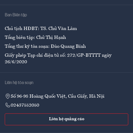
Nhà
Ban Biên tập
Ẩm thực
Chủ tịch HĐBT: TS. Chử Văn Lâm
Tổng biên tập: Chử Thị Hạnh
Tổng thư ký tòa soạn: Đào Quang Bính
Giấy phép Tạp chí điện tử số: 272/GP-BTTTT ngày
26/6/2020
Liên hệ tòa soạn
Số 96-98 Hoàng Quốc Việt, Cầu Giấy, Hà Nội
02437552050
Liên hệ quảng cáo