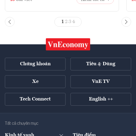
1
2
3
4
Chứng khoán
Tiêu & Dùng
Xe
VnE TV
Tech Connect
English ++
Tất cả chuyên mục
Kinh tế xanh
Tiêu điểm