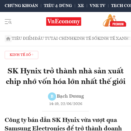
CHỨNG KHOÁN
TIÊU & DÙNG
XE
VNE TV
TECH CO
TIÊU ĐIỂM
ĐẦU TƯ
TÀI CHÍNH
KINH TẾ SỐ
KINH TẾ XANH
KINH TẾ SỐ
SK Hynix trở thành nhà sản xuất
chip nhớ vốn hóa lớn nhất thế giới
Bạch Dương
B
14:19, 22/06/2026
Công ty bán dẫn SK Hynix vừa vượt qua
Samsung Electronics để trở thành doanh