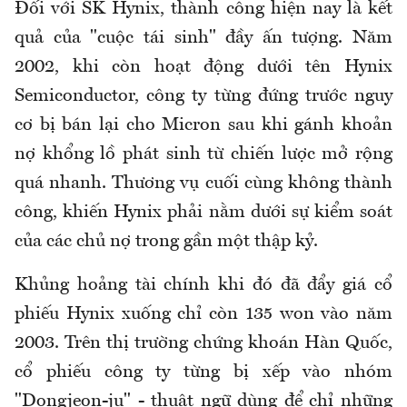
Đối với SK Hynix, thành công hiện nay là kết
quả của "cuộc tái sinh" đầy ấn tượng. Năm
2002, khi còn hoạt động dưới tên Hynix
Semiconductor, công ty từng đứng trước nguy
cơ bị bán lại cho Micron sau khi gánh khoản
nợ khổng lồ phát sinh từ chiến lược mở rộng
quá nhanh. Thương vụ cuối cùng không thành
công, khiến Hynix phải nằm dưới sự kiểm soát
của các chủ nợ trong gần một thập kỷ.
Khủng hoảng tài chính khi đó đã đẩy giá cổ
phiếu Hynix xuống chỉ còn 135 won vào năm
2003. Trên thị trường chứng khoán Hàn Quốc,
cổ phiếu công ty từng bị xếp vào nhóm
"Dongjeon-ju" - thuật ngữ dùng để chỉ những