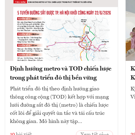
Định hướng metro và TOD chiến lược
K
trong phát triển đô thị bền vững
K
Phát triển đô thị theo định hướng giao
K
thông công cộng (TOD) kết hợp với mạng
V
lưới đường sắt đô thị (metro) là chiến lược
cốt lõi để giải quyết ùn tắc và tái cấu trúc
không gian. Mô hình này tập...
10
bài viết
Xem tất cả
2