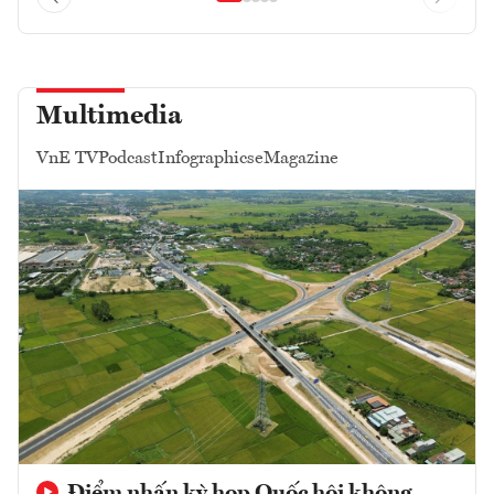
Multimedia
VnE TV
Podcast
Infographics
eMagazine
Điểm nhấn kỳ họp Quốc hội không