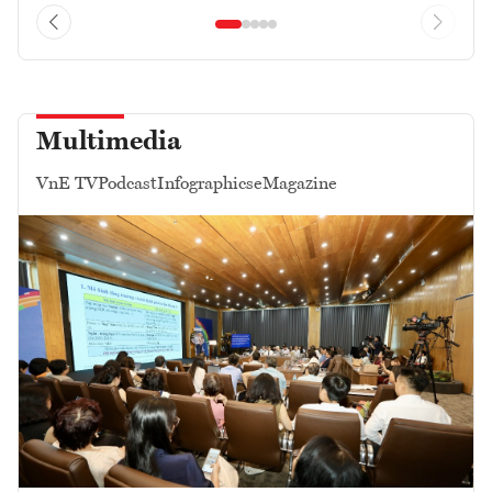
Multimedia
VnE TV
Podcast
Infographics
eMagazine