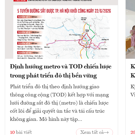
Định hướng metro và TOD chiến lược
K
trong phát triển đô thị bền vững
K
Phát triển đô thị theo định hướng giao
K
thông công cộng (TOD) kết hợp với mạng
V
lưới đường sắt đô thị (metro) là chiến lược
cốt lõi để giải quyết ùn tắc và tái cấu trúc
không gian. Mô hình này tập...
10
bài viết
Xem tất cả
2