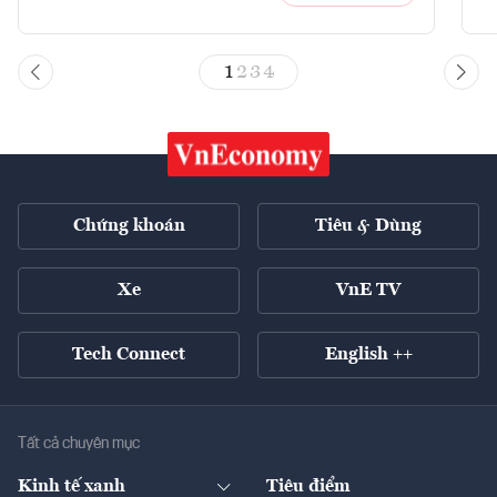
1
2
3
4
Chứng khoán
Tiêu & Dùng
Xe
VnE TV
Tech Connect
English ++
Tất cả chuyên mục
Kinh tế xanh
Tiêu điểm