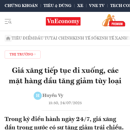
CHỨNG KHOÁN
TIÊU & DÙNG
XE
VNE TV
TECH CO
TIÊU ĐIỂM
ĐẦU TƯ
TÀI CHÍNH
KINH TẾ SỐ
KINH TẾ XANH
THỊ TRƯỜNG
Giá xăng tiếp tục đi xuống, các
mặt hàng dầu tăng giảm tùy loại
Huyền Vy
H
15:50, 24/07/2025
Trong kỳ điều hành ngày 24/7, giá xăng
dầu trong nước có sự tăng giảm trái chiều.