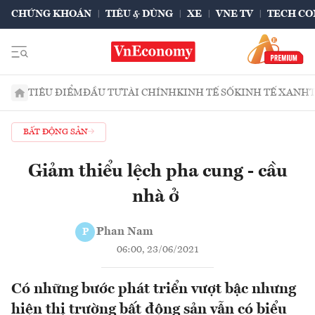
CHỨNG KHOÁN
TIÊU & DÙNG
XE
VNE TV
TECH CO
TIÊU ĐIỂM
ĐẦU TƯ
TÀI CHÍNH
KINH TẾ SỐ
KINH TẾ XANH
BẤT ĐỘNG SẢN
Giảm thiểu lệch pha cung - cầu
nhà ở
Phan Nam
P
06:00, 23/06/2021
Có những bước phát triển vượt bậc nhưng
hiện thị trường bất động sản vẫn có biểu