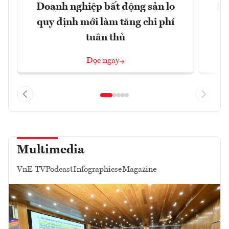
Doanh nghiệp bất động sản lo
Hà
quy định mới làm tăng chi phí
tuân thủ
Đọc ngay
Multimedia
VnE TV
Podcast
Infographics
eMagazine