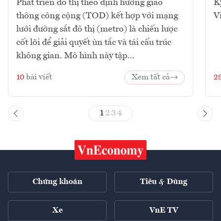
Phát triển đô thị theo định hướng giao
K
thông công cộng (TOD) kết hợp với mạng
V
lưới đường sắt đô thị (metro) là chiến lược
cốt lõi để giải quyết ùn tắc và tái cấu trúc
không gian. Mô hình này tập...
10
bài viết
Xem tất cả
2
1
2
3
4
Chứng khoán
Tiêu & Dùng
Xe
VnE TV