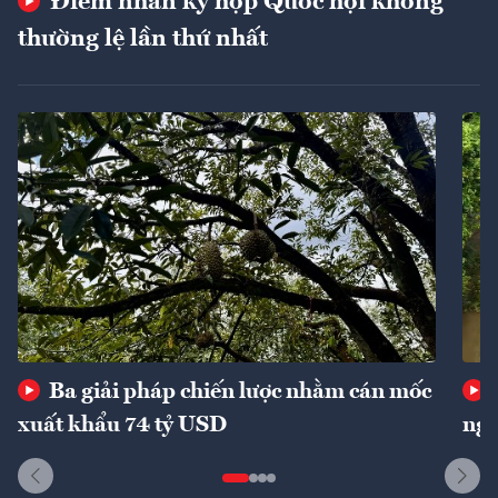
Điểm nhấn kỳ họp Quốc hội không
thường lệ lần thứ nhất
Ba giải pháp chiến lược nhằm cán mốc
xuất khẩu 74 tỷ USD
ngu