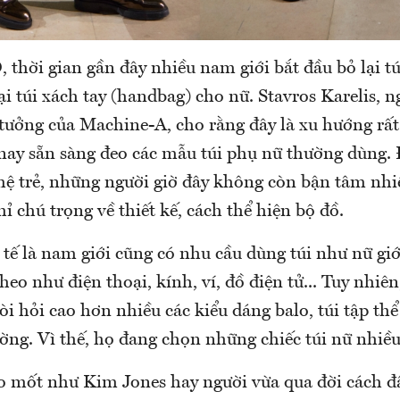
hời gian gần đây nhiều nam giới bắt đầu bỏ lại túi
ại túi xách tay (handbag) cho nữ. Stavros Karelis, n
 tưởng của Machine-A, cho rằng đây là xu hướng rất
nay sẵn sàng đeo các mẫu túi phụ nữ thường dùng. 
 hệ trẻ, những người giờ đây không còn bận tâm nhi
hỉ chú trọng về thiết kế, cách thể hiện bộ đồ.
 tế là nam giới cũng có nhu cầu dùng túi như nữ gi
eo như điện thoại, kính, ví, đồ điện tử... Tuy nhi
òi hỏi cao hơn nhiều các kiểu dáng balo, túi tập thể
ờng. Vì thế, họ đang chọn những chiếc túi nữ nhiề
 mốt như Kim Jones hay người vừa qua đời cách đâ