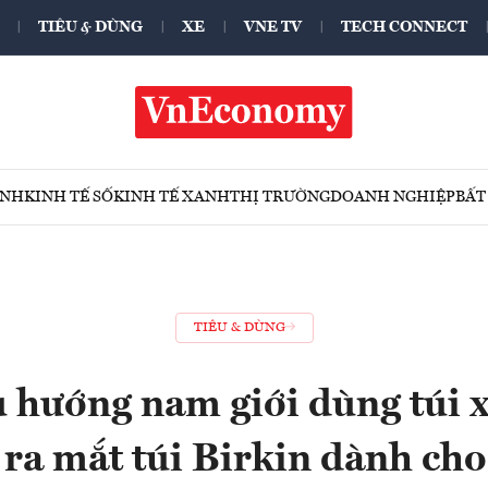
TIÊU & DÙNG
XE
VNE TV
TECH CONNECT
ÍNH
KINH TẾ SỐ
KINH TẾ XANH
THỊ TRƯỜNG
DOANH NGHIỆP
BẤT
TIÊU & DÙNG
 hướng nam giới dùng túi 
ra mắt túi Birkin dành cho