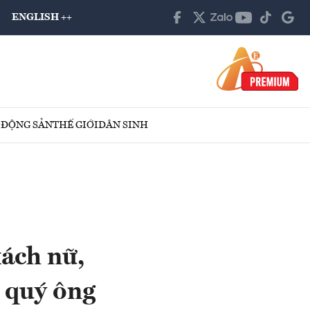
ENGLISH ++
 ĐỘNG SẢN
THẾ GIỚI
DÂN SINH
xách nữ,
 quý ông