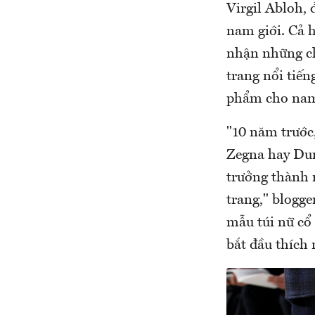
Virgil Abloh, 
nam giới. Cả h
nhận những chứ
trang nổi tiến
phẩm cho nam 
"10 năm trước
Zegna hay Dun
trưởng thành 
trang," blogge
mẫu túi nữ cổ
bắt đầu thích