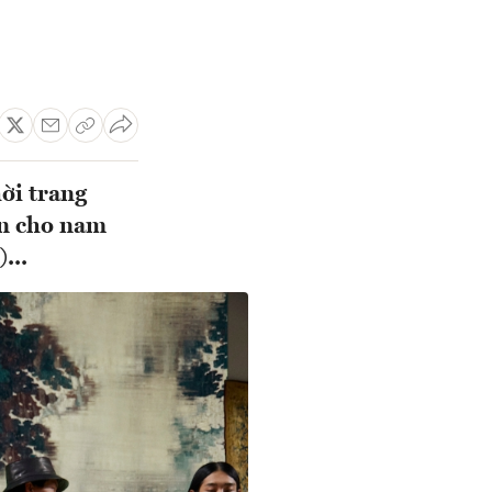
ời trang
in cho nam
...