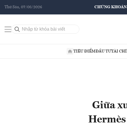
Thứ Sáu, 07/08/2026
CHỨNG KHOÁN
TIÊU ĐIỂM
ĐẦU TƯ
TÀI CH
Giữa xu
Hermès 