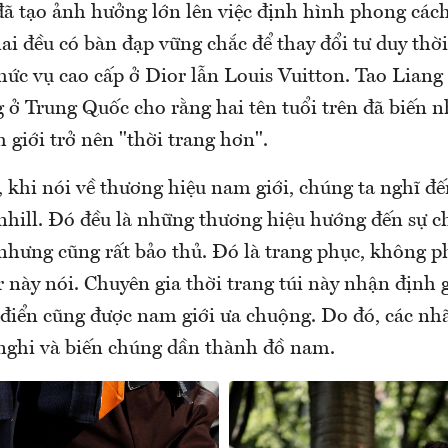
đã tạo ảnh hưởng lớn lên việc định hình phong cách
ai đều có bàn đạp vững chắc để thay đổi tư duy thời
c vụ cao cấp ở Dior lẫn Louis Vuitton. Tao Liang 
g ở Trung Quốc cho rằng hai tên tuổi trên đã biến 
giới trở nên "thời trang hơn".
, khi nói về thương hiệu nam giới, chúng ta nghĩ đ
hill. Đó đều là những thương hiệu hướng đến sự c
nhưng cũng rất bảo thủ. Đó là trang phục, không ph
r này nói. Chuyên gia thời trang túi này nhận định 
 điển cũng được nam giới ưa chuộng. Do đó, các n
 nghi và biến chúng dần thành đồ nam.