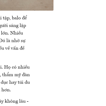
 tập, balo để
gười sáng lập
 lớn. Nhiều
Đó là nhờ sự
ều về vấn đề
ới. Họ có nhiều
ên, thẩm mỹ đàn
 dục hay túi du
u hơn.
y không lâu -