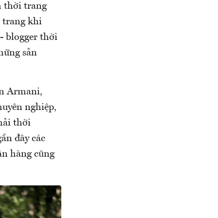
 thời trang
 trang khi
- blogger thời
những sản
ến Armani,
huyên nghiệp,
ải thời
gần đây các
hãn hàng cũng