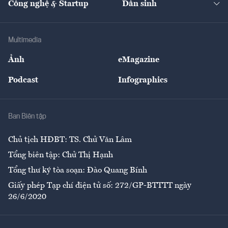
Công nghệ & Startup
Dân sinh
Tư vấn
Nông sản
Doanh nhân
Tư vấn Tiêu & Dùng
Infographics
Hạ tầng
Sức khỏe
Khung pháp lý
Doanh nghiệp
Địa phương
Thị trường
Bảo hiểm
Multimedia
Sự kiện
Nhân lực
Ảnh
eMagazine
Đẹp +
An sinh
Podcast
Infographics
Giải trí
Y tế
Nhà
Ban Biên tập
Ẩm thực
Chủ tịch HĐBT: TS. Chử Văn Lâm
Tổng biên tập: Chử Thị Hạnh
Tổng thư ký tòa soạn: Đào Quang Bính
Giấy phép Tạp chí điện tử số: 272/GP-BTTTT ngày
26/6/2020