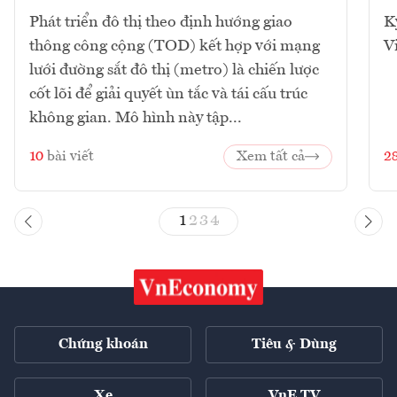
Phát triển đô thị theo định hướng giao
K
thông công cộng (TOD) kết hợp với mạng
V
lưới đường sắt đô thị (metro) là chiến lược
cốt lõi để giải quyết ùn tắc và tái cấu trúc
không gian. Mô hình này tập...
10
bài viết
Xem tất cả
2
1
2
3
4
Chứng khoán
Tiêu & Dùng
Xe
VnE TV