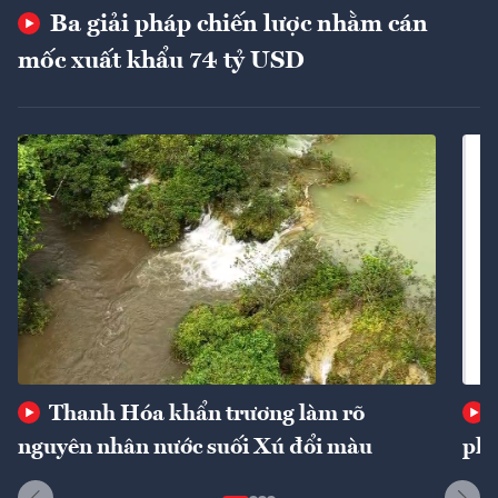
Ba giải pháp chiến lược nhằm cán
mốc xuất khẩu 74 tỷ USD
Thanh Hóa khẩn trương làm rõ
nguyên nhân nước suối Xú đổi màu
phí