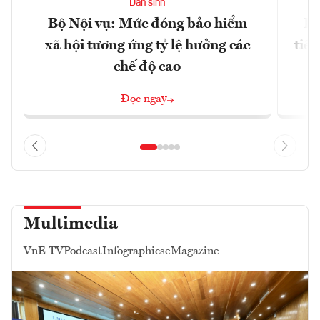
Dân sinh
Bộ Nội vụ: Mức đóng bảo hiểm
Bộ
xã hội tương ứng tỷ lệ hưởng các
tiề
chế độ cao
Đọc ngay
Multimedia
VnE TV
Podcast
Infographics
eMagazine