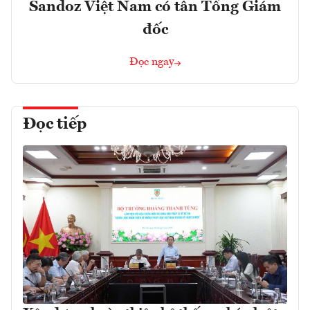
Sandoz Việt Nam có tân Tổng Giám
đốc
Đọc ngay
Đọc tiếp