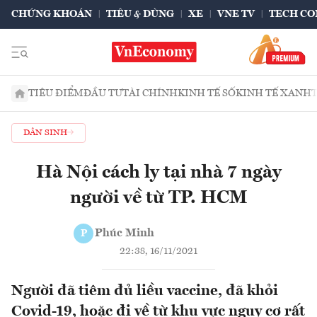
CHỨNG KHOÁN
TIÊU & DÙNG
XE
VNE TV
TECH CO
TIÊU ĐIỂM
ĐẦU TƯ
TÀI CHÍNH
KINH TẾ SỐ
KINH TẾ XANH
DÂN SINH
Hà Nội cách ly tại nhà 7 ngày
người về từ TP. HCM
Phúc Minh
P
22:38, 16/11/2021
Người đã tiêm đủ liều vaccine, đã khỏi
Covid-19, hoặc đi về từ khu vực nguy cơ rất