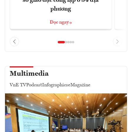
sở giáo dục công lập ở 34 địa
phương
Đọc ngay
Multimedia
VnE TV
Podcast
Infographics
eMagazine