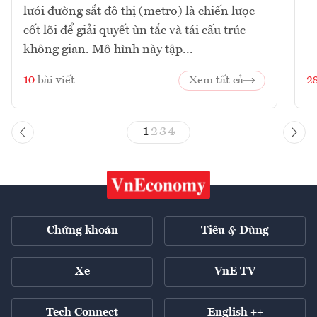
lưới đường sắt đô thị (metro) là chiến lược
cốt lõi để giải quyết ùn tắc và tái cấu trúc
không gian. Mô hình này tập...
10
bài viết
Xem tất cả
2
1
2
3
4
Chứng khoán
Tiêu & Dùng
Xe
VnE TV
Tech Connect
English ++