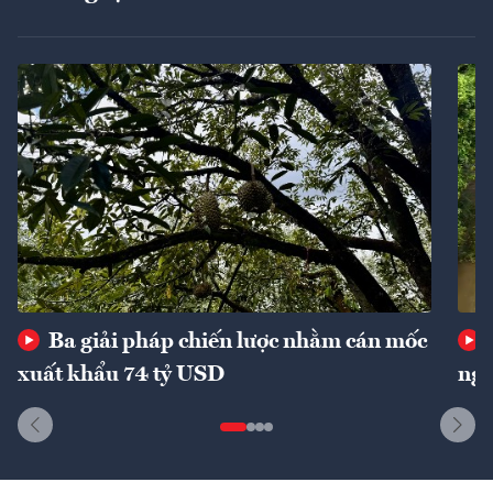
Ba giải pháp chiến lược nhằm cán mốc
xuất khẩu 74 tỷ USD
ngu