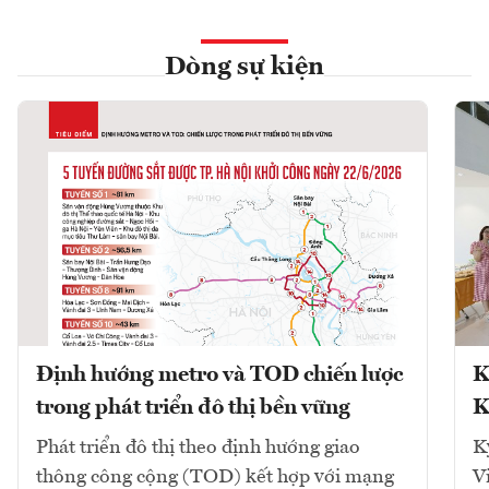
Dòng sự kiện
Định hướng metro và TOD chiến lược
K
trong phát triển đô thị bền vững
K
Phát triển đô thị theo định hướng giao
K
thông công cộng (TOD) kết hợp với mạng
V