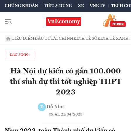
CHỨNG KHOÁN
TIÊU & DÙNG
XE
VNE TV
TECH CO
TIÊU ĐIỂM
ĐẦU TƯ
TÀI CHÍNH
KINH TẾ SỐ
KINH TẾ XANH
DÂN SINH
Hà Nội dự kiến có gần 100.000
thí sinh dự thi tốt nghiệp THPT
2023
Đỗ Như
Đ
09:41, 21/04/2023
Năm 2023, toàn Thành phố dự kiến có