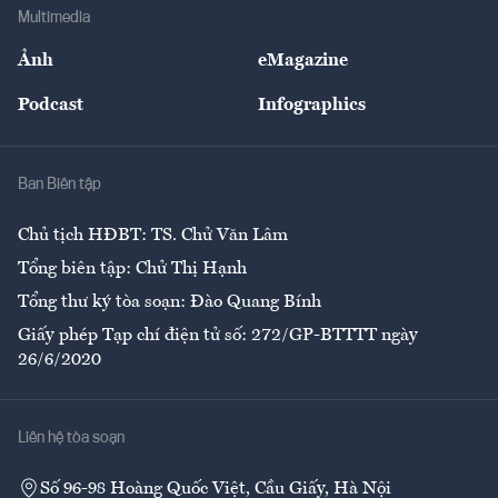
Địa phương
Thị trường
Bảo hiểm
Multimedia
Sự kiện
Nhân lực
Ảnh
eMagazine
Đẹp +
An sinh
Podcast
Infographics
Giải trí
Y tế
Nhà
Ban Biên tập
Ẩm thực
Chủ tịch HĐBT: TS. Chử Văn Lâm
Tổng biên tập: Chử Thị Hạnh
Tổng thư ký tòa soạn: Đào Quang Bính
Giấy phép Tạp chí điện tử số: 272/GP-BTTTT ngày
26/6/2020
Liên hệ tòa soạn
Số 96-98 Hoàng Quốc Việt, Cầu Giấy, Hà Nội