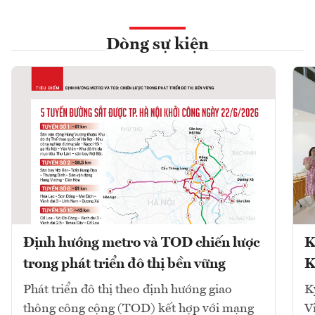
Dòng sự kiện
Định hướng metro và TOD chiến lược
K
trong phát triển đô thị bền vững
K
Phát triển đô thị theo định hướng giao
K
thông công cộng (TOD) kết hợp với mạng
V