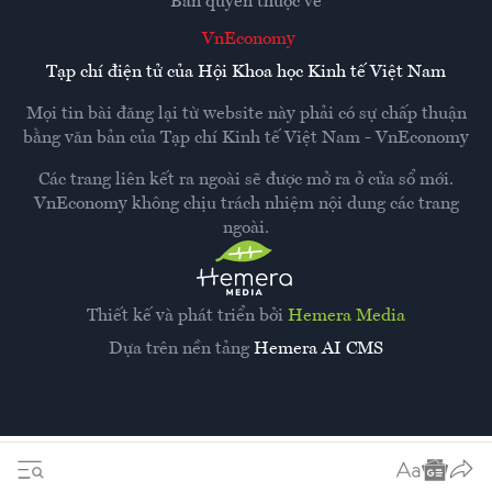
Bản quyền thuộc về
VnEconomy
Tạp chí điện tử của Hội Khoa học Kinh tế Việt Nam
Mọi tin bài đăng lại từ website này phải có sự chấp thuận
bằng văn bản của
Tạp chí Kinh tế Việt Nam - VnEconomy
Các trang liên kết ra ngoài sẽ được mở ra ở cửa sổ mới.
VnEconomy không chịu trách nhiệm nội dung các trang
ngoài.
Thiết kế và phát triển bởi
Hemera Media
Dựa trên nền tảng
Hemera AI CMS