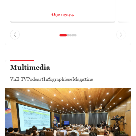
Đọc ngay
Multimedia
VnE TV
Podcast
Infographics
eMagazine