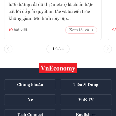
lưới đường sắt đô thị (metro) là chiến lược
cốt lõi để giải quyết ùn tắc và tái cấu trúc
không gian. Mô hình này tập...
10
bài viết
Xem tất cả
2
1
2
3
4
Chứng khoán
Tiêu & Dùng
Xe
VnE TV
Tech Connect
English ++