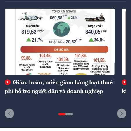
Giãn, hoãn, miễn giảm hàng loạt thuế
phí hỗ trợ người dân và doanh nghiệp
kin