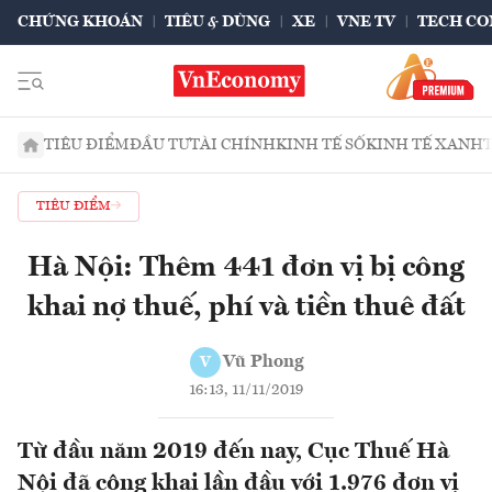
CHỨNG KHOÁN
TIÊU & DÙNG
XE
VNE TV
TECH CO
TIÊU ĐIỂM
ĐẦU TƯ
TÀI CHÍNH
KINH TẾ SỐ
KINH TẾ XANH
TIÊU ĐIỂM
Hà Nội: Thêm 441 đơn vị bị công
khai nợ thuế, phí và tiền thuê đất
Vũ Phong
V
16:13, 11/11/2019
Từ đầu năm 2019 đến nay, Cục Thuế Hà
Nội đã công khai lần đầu với 1.976 đơn vị