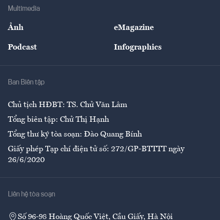
Địa phương
Thị trường
Bảo hiểm
Multimedia
Sự kiện
Nhân lực
Ảnh
eMagazine
Đẹp +
An sinh
Podcast
Infographics
Giải trí
Y tế
Nhà
Ban Biên tập
Ẩm thực
Chủ tịch HĐBT: TS. Chử Văn Lâm
Tổng biên tập: Chử Thị Hạnh
Tổng thư ký tòa soạn: Đào Quang Bính
Giấy phép Tạp chí điện tử số: 272/GP-BTTTT ngày
26/6/2020
Liên hệ tòa soạn
Số 96-98 Hoàng Quốc Việt, Cầu Giấy, Hà Nội