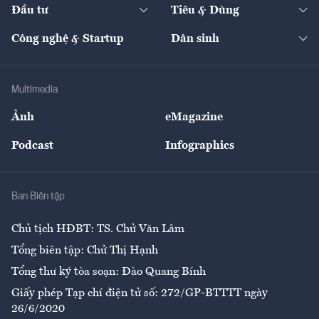
The Guide
Video
Đầu tư
Tiêu & Dùng
Quản trị số
Cafe BĐS
Thị trường
Kinh doanh
Kết nối
Tạp chí kinh tế Việt Nam
eMagazine
Nhà đầu tư
Du lịch
Công nghệ & Startup
Dân sinh
Tư vấn
Nông sản
Doanh nhân
Tư vấn Tiêu & Dùng
Infographics
Hạ tầng
Sức khỏe
Khung pháp lý
Doanh nghiệp
Địa phương
Thị trường
Bảo hiểm
Multimedia
Sự kiện
Nhân lực
Ảnh
eMagazine
Đẹp +
An sinh
Podcast
Infographics
Giải trí
Y tế
Nhà
Ban Biên tập
Ẩm thực
Chủ tịch HĐBT: TS. Chử Văn Lâm
Tổng biên tập: Chử Thị Hạnh
Tổng thư ký tòa soạn: Đào Quang Bính
Giấy phép Tạp chí điện tử số: 272/GP-BTTTT ngày
26/6/2020