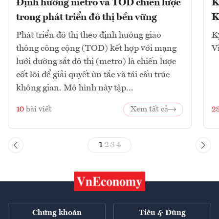
Định hướng metro và TOD chiến lược
K
trong phát triển đô thị bền vững
K
Phát triển đô thị theo định hướng giao
K
thông công cộng (TOD) kết hợp với mạng
V
lưới đường sắt đô thị (metro) là chiến lược
cốt lõi để giải quyết ùn tắc và tái cấu trúc
không gian. Mô hình này tập...
10
bài viết
Xem tất cả
2
1
2
3
4
Chứng khoán
Tiêu & Dùng