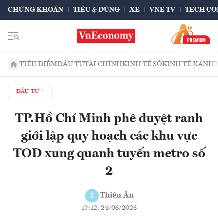
CHỨNG KHOÁN
TIÊU & DÙNG
XE
VNE TV
TECH CO
TIÊU ĐIỂM
ĐẦU TƯ
TÀI CHÍNH
KINH TẾ SỐ
KINH TẾ XANH
ĐẦU TƯ
TP.Hồ Chí Minh phê duyệt ranh
giới lập quy hoạch các khu vực
TOD xung quanh tuyến metro số
2
Thiên Ân
T
17:12, 24/06/2026