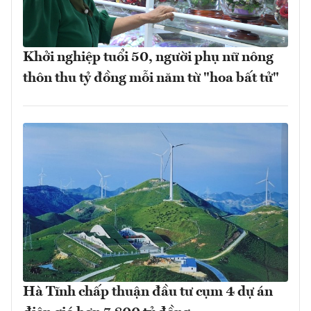
Khởi nghiệp tuổi 50, người phụ nữ nông
thôn thu tỷ đồng mỗi năm từ "hoa bất tử"
Hà Tĩnh chấp thuận đầu tư cụm 4 dự án