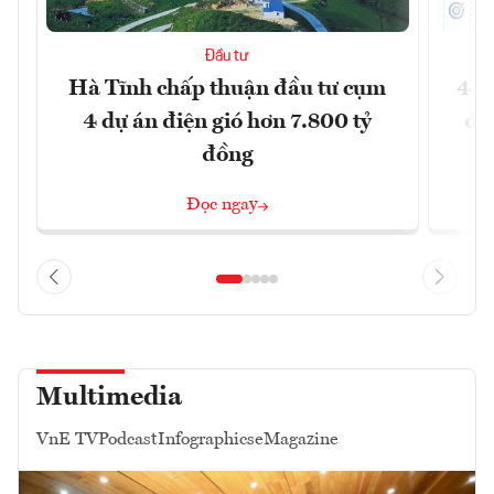
Đầu tư
Hà Tĩnh chấp thuận đầu tư cụm
41 
4 dự án điện gió hơn 7.800 tỷ
đồ
đồng
Đọc ngay
Multimedia
VnE TV
Podcast
Infographics
eMagazine