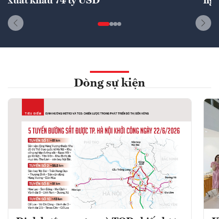
xuất khẩu 74 tỷ USD
ngu
Dòng sự kiện