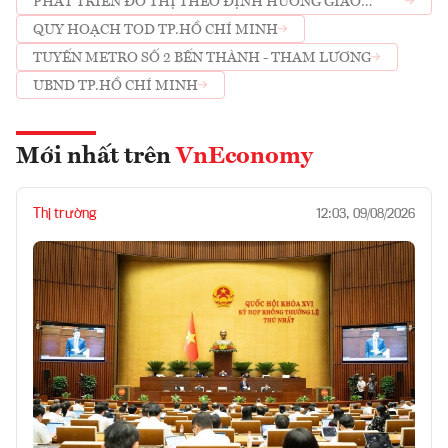
PHÁT TRIỂN ĐÔ THỊ THEO ĐỊNH HƯỚNG GIAO
THÔNG CÔNG CỘNG
QUY HOẠCH TOD TP.HỒ CHÍ MINH
TUYẾN METRO SỐ 2 BẾN THÀNH - THAM LƯƠNG
UBND TP.HỒ CHÍ MINH
Mới nhất trên
VnEconomy
Thị trường
12:03, 09/08/2026