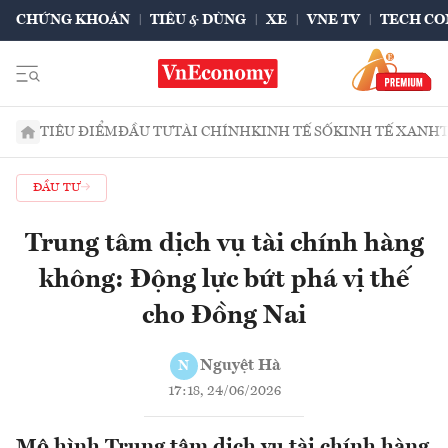
CHỨNG KHOÁN
TIÊU & DÙNG
XE
VNE TV
TECH CO
TIÊU ĐIỂM
ĐẦU TƯ
TÀI CHÍNH
KINH TẾ SỐ
KINH TẾ XANH
ĐẦU TƯ
Trung tâm dịch vụ tài chính hàng
không: Động lực bứt phá vị thế
cho Đồng Nai
Nguyệt Hà
N
17:18, 24/06/2026
Mô hình Trung tâm dịch vụ tài chính hàng