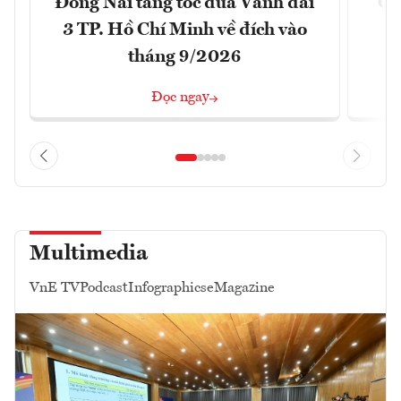
Đồng Nai tăng tốc đưa Vành đai
Ca
3 TP. Hồ Chí Minh về đích vào
T
tháng 9/2026
Đọc ngay
Multimedia
VnE TV
Podcast
Infographics
eMagazine