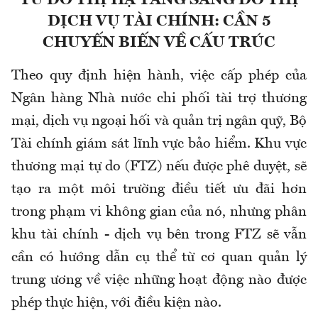
TỪ ĐÔ THỊ HẠ TẦNG SANG ĐÔ THỊ
DỊCH VỤ TÀI CHÍNH: CẦN 5
CHUYẾN BIẾN VỀ CẤU TRÚC
Theo
quy định hiện hành, việc c
ấp phép của
Ngân hàng Nhà nước chi phối tài trợ thương
mại, dịch vụ ngoại hối và quản trị ngân quỹ
,
Bộ
Tài chính giám sát lĩnh vực bảo hiểm. Khu vực
thương mại tự do (FTZ) nếu được phê duyệt, sẽ
tạo ra một môi trường điều tiết ưu đãi hơn
trong phạm vi không gian của nó, nhưng phân
khu tài chính - dịch vụ bên trong FTZ sẽ vẫn
cần có hướng dẫn cụ thể từ cơ quan quản lý
trung ương về việc những hoạt động nào được
phép thực hiện, với điều kiện nào.