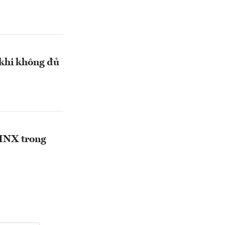
 khi không đủ
 HNX trong