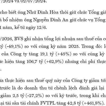
7/2024 và 02/07/2024.
cho biết ông Nhữ Đình Hòa thôi giữ chức Tổng g
và bổ nhiệm ông Nguyễn Đình An giữ chức vụ Tổn
1 năm, kể từ ngày 12/6.
/2026, BVS ghi nhận tổng lợi nhuận sau thuế của c
 tỷ (-49,1%) so với cùng kỳ năm 2025. Trong đó: 
 của Công ty tăng 19,1 tỷ (+45%) so với cùng k
c hiện tăng 106,7 tỷ (+62,9%) nhưng chi phí thực
.
a thực hiện sau thuế quý này của Công ty giảm tới 
rước là do doanh thu từ chênh lệch đánh giá lại c
iảm 2,5 tỷ (-27,2%) so với kỳ trước, trong khi ch
lại tài sản tài chính FVTPL tăng 42,8 tỷ (+461,8%).