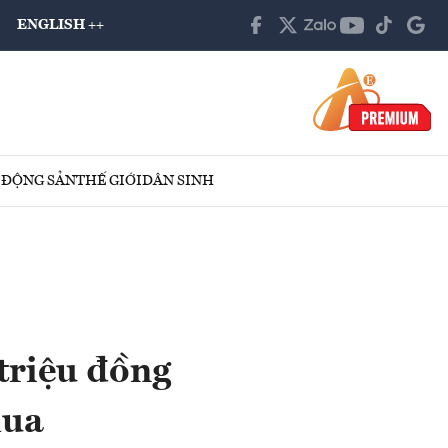
ENGLISH ++
 ĐỘNG SẢN
THẾ GIỚI
DÂN SINH
triệu đồng
mua