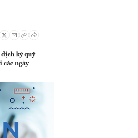
 dịch ký quỹ
i các ngày