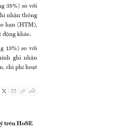
ng 35%) so với
 ghi nhận thông
đáo hạn (HTM),
t động khác.
ng 13%) so với
hính ghi nhận
n, chi phí hoạt
uỹ trên HoSE