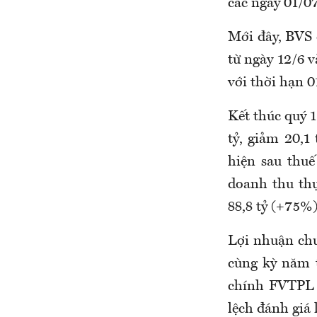
các ngày 01/0
Mới đây, BVS 
từ ngày 12/6 
với thời hạn 0
Kết thúc quý 1
tỷ, giảm 20,1
hiện sau thuế
doanh thu thự
88,8 tỷ (+75%)
Lợi nhuận chư
cùng kỳ năm t
chính FVTPL g
lệch đánh giá 