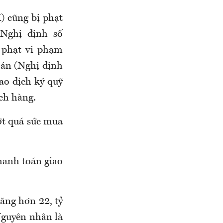
 cũng bị phạt
 Nghị định số
 phạt vi phạm
oán (Nghị định
ao dịch ký quỹ
ách hàng.
ợt quá sức mua
hanh toán giao
tăng hơn 22, tỷ
Nguyên nhân là