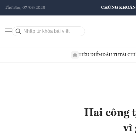
Thứ Sáu, 07/08/2026
CHỨNG KHOÁN
TIÊU ĐIỂM
ĐẦU TƯ
TÀI CH
Hai công 
vì