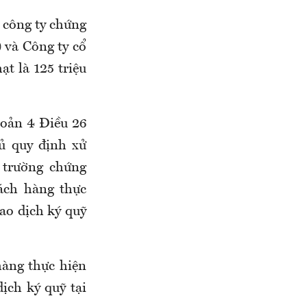
 công ty chứng
và Công ty cổ
t là 125 triệu
hoản 4 Điều 26
ủ quy định xử
 trường chứng
ách hàng thực
iao dịch ký quỹ
àng thực hiện
ịch ký quỹ tại