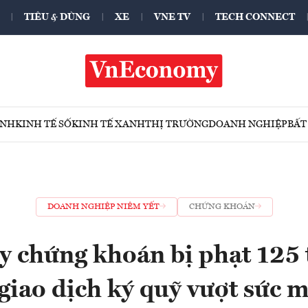
TIÊU & DÙNG
XE
VNE TV
TECH CONNECT
ÍNH
KINH TẾ SỐ
KINH TẾ XANH
THỊ TRƯỜNG
DOANH NGHIỆP
BẤT
DOANH NGHIỆP NIÊM YẾT
CHỨNG KHOÁN
ty chứng khoán bị phạt 125 
 giao dịch ký quỹ vượt sức 