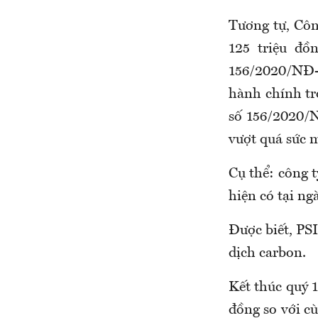
Tương tự, Cô
125 triệu đồ
156/2020/NĐ-
hành chính tr
số 156/2020/N
vượt quá sức m
Cụ thể: công 
hiện có tại ng
Được biết, PS
dịch carbon.
Kết thúc quý 1
đồng so với c