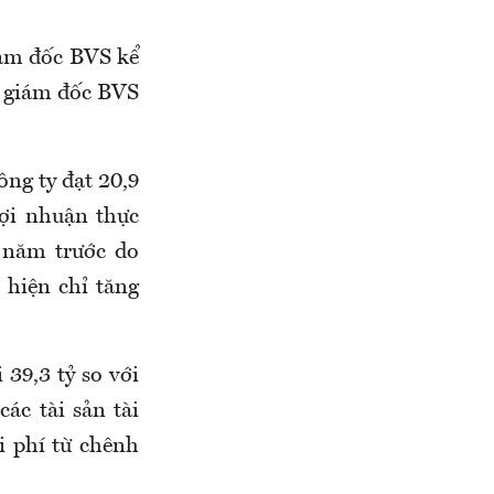
iám đốc BVS kể
g giám đốc BVS
ông ty đạt 20,9
lợi nhuận thực
ỳ năm trước do
 hiện chỉ tăng
39,3 tỷ so với
ác tài sản tài
i phí từ chênh