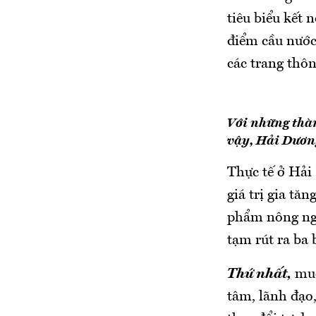
tiêu biểu kết 
điểm cầu nước 
các trang thôn
Với những thàn
vậy, Hải Dương
Thực tế ở Hải 
giá trị gia tă
phẩm nông ngh
tạm rút ra ba 
Thứ nhất,
muố
tâm, lãnh đạo,