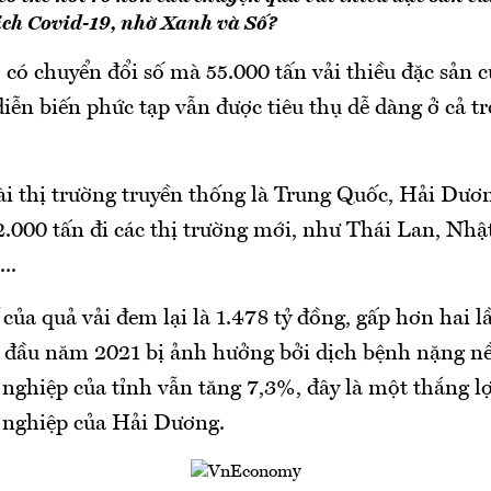
ịch Covid-19, nhờ Xanh và Số?
 có chuyển đổi số mà 55.000 tấn vải thiều đặc sản
iễn biến phức tạp vẫn được tiêu thụ dễ dàng ở cả t
i thị trường truyền thống là Trung Quốc, Hải Dươ
.000 tấn đi các thị trường mới, như Thái Lan, Nhậ
..
ế của quả vải đem lại là 1.478 tỷ đồng, gấp hơn hai 
 đầu năm 2021 bị ảnh hưởng bởi dịch bệnh nặng nề,
nghiệp của tỉnh vẫn tăng 7,3%, đây là một thắng lợ
 nghiệp của Hải Dương.