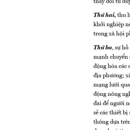
thay đổi tư du
Thứ hai,
thu 
khởi nghiệp n
trong xã hội p
Thứ ba
, sự h
mạnh chuyển đ
động hóa các q
địa phương; x
mạng lưới quan
động nông nghi
đai để người n
sẻ các thiết b
thông dựa trê