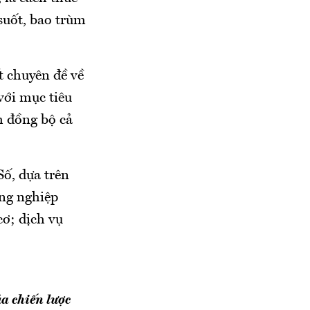
 suốt, bao trùm
t chuyên đề về
với mục tiêu
h đồng bộ cả
Số, dựa trên
ông nghiệp
ơ; dịch vụ
a chiến lược