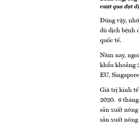
vượt qua đợt d
Đúng vậy, nhờ
dù dịch bệnh d
quốc tế.
Năm nay, ngoà
khẩu khoảng 2
EU, Singapore.
Giá trị kinh t
2020. 6 tháng
sản xuất nông 
sản xuất nông