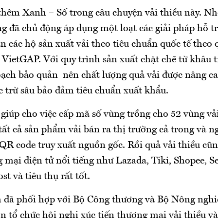
thêm Xanh – Số trong câu chuyện vải thiều này. N
g đã chủ động áp dụng một loạt các giải pháp hỗ t
các hộ sản xuất vải theo tiêu chuẩn quốc tế theo 
VietGAP. Với quy trình sản xuất chặt chẽ từ khâu 
oạch bảo quản nên chất lượng quả vải được nâng c
c trừ sâu bảo đảm tiêu chuẩn xuất khẩu.
 giúp cho việc cấp mã số vùng trồng cho 52 vùng vả
ất cả sản phẩm vải bán ra thị trường cả trong và n
QR code truy xuất nguồn gốc. Rồi quả vải thiều cũn
 mại điện tử nổi tiếng như Lazada, Tiki, Shopee, S
st và tiêu thụ rất tốt.
h đã phối hợp với Bộ Công thương và Bộ Nông nghi
n tổ chức hội nghị xúc tiến thương mại vải thiều v