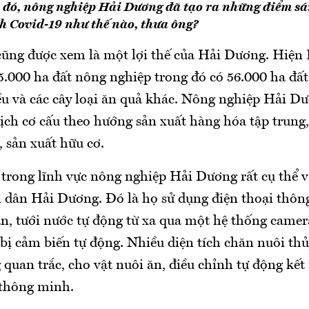
 đó, nông nghiệp Hải Dương đã tạo ra những điểm sá
ch Covid-19 như thế nào, thưa ông?
ũng được xem là một lợi thế của Hải Dương. Hiện
5.000 ha đất nông nghiệp trong đó có 56.000 ha đất
iều và các cây loại ăn quả khác. Nông nghiệp Hải D
ịch cơ cấu theo hướng sản xuất hàng hóa tập trung
 sản xuất hữu cơ.
 trong lĩnh vực nông nghiệp Hải Dương rất cụ thể 
ời dân Hải Dương. Đó là họ sử dụng điện thoại thôn
n, tưới nước tự động từ xa qua một hệ thống camer
 bị cảm biến tự động. Nhiều diện tích chăn nuôi th
quan trắc, cho vật nuôi ăn, điều chỉnh tự động kết
 thông minh.