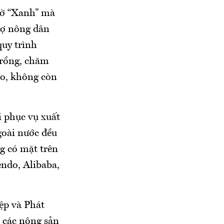
hờ “Xanh” mà
rợ nông dân
quy trình
trồng, chăm
ao, không còn
i phục vụ xuất
goài nước đều
g có mặt trên
endo, Alibaba,
ệp và Phát
à các nông sản