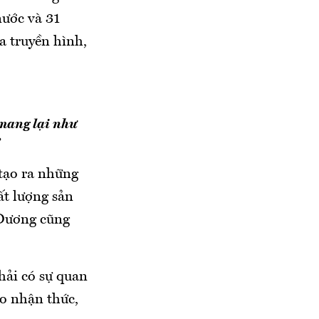
nước và 31
a truyền hình,
 mang lại như
 tạo ra những
ất lượng sản
 Dương cũng
hải có sự quan
ao nhận thức,