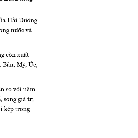
 của Hải Dương
rong nước và
ng còn xuất
t Bản, Mỹ, Úc,
lần so với năm
 song giá trị
i kép trong