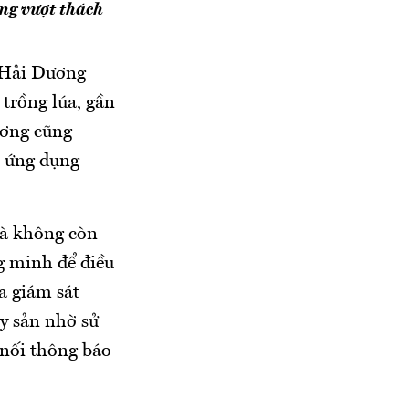
ng vượt thách
 Hải Dương
 trồng lúa, gần
ương cũng
, ứng dụng
và không còn
g minh để điều
a giám sát
ủy sản nhờ sử
 nối thông báo