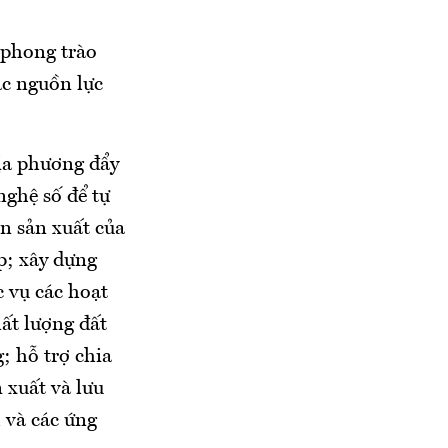
 phong trào
ác nguồn lực
địa phương đẩy
ghệ số để tự
n sản xuất của
p; xây dựng
c vụ các hoạt
hất lượng đất
; hỗ trợ chia
 xuất và lưu
 và các ứng