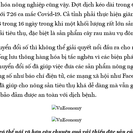
 hóa nông nghiệp cũng vậy. Đợt dịch kéo dài trong 
ới 726 ca mắc Covid-19. Cả tỉnh phải thực hiện giã
16 trong 16 ngày trong khi một khối lượng rất lớn 
i tiêu thụ, đặc biệt là sản phẩm cây rau màu vụ đô
yển đổi số thì không thể giải quyết nổi đầu ra cho
ống lưu thông hàng hóa bị tắc nghẽn vì các biện p
huyển đổi số đã giúp việc đưa các sản phẩm nông ng
ảng số như báo chí điện tử, các mạng xã hội như Fa
đã giúp cho nông sản tiêu thụ khá dễ dàng mà vẫn g
 bảo đảm được an toàn với dịch bệnh.
có thể nói rõ hơn câu chuyện quả vải thiều đặc sản 