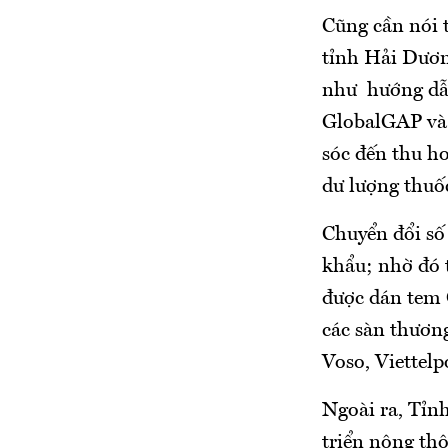
Cũng cần nói 
tỉnh Hải Dươn
như hướng dẫn 
GlobalGAP và 
sóc đến thu h
dư lượng thuố
Chuyển đổi số
khẩu; nhờ đó t
được dán tem 
các sàn thương
Voso, Viettelpo
Ngoài ra, Tỉn
triển nông thô