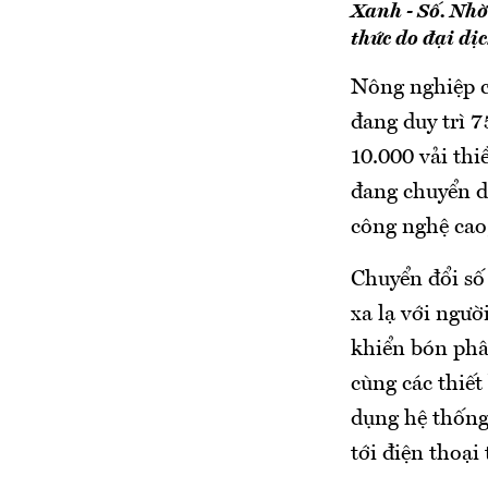
Xanh - Số. Nhờ
thức do đại dị
Nông nghiệp c
đang duy trì 7
10.000 vải th
đang chuyển d
công nghệ cao,
Chuyển đổi số
xa lạ với ngư
khiển bón phâ
cùng các thiết
dụng hệ thống 
tới điện thoại