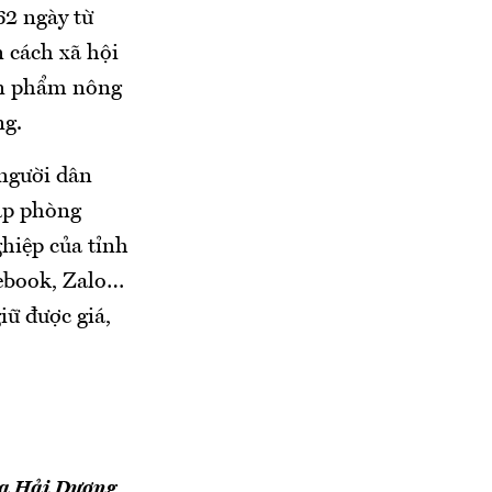
62 ngày từ
n cách xã hội
sản phẩm nông
ng.
 người dân
háp phòng
hiệp của tỉnh
cebook, Zalo…
iữ được giá,
của Hải Dương