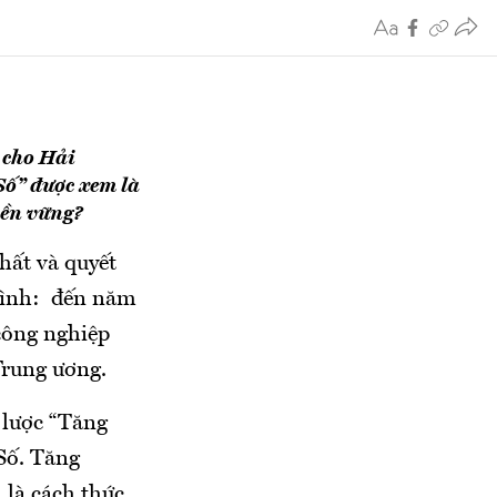
 cho Hải
Số” được xem là
bền vững?
hất và quyết
trình: đến năm
công nghiệp
Trung ương.
 lược “Tăng
Số. Tăng
 là cách thức