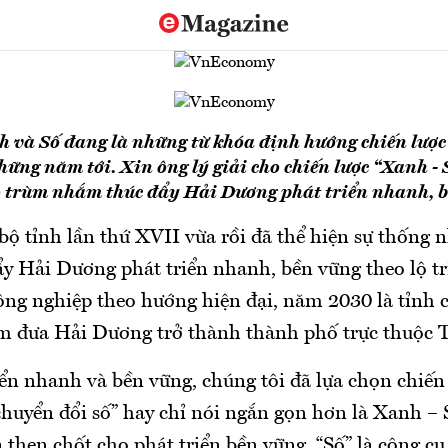
 và Số đang là những từ khóa định hướng chiến lược
ững năm tới. Xin ông lý giải cho chiến lược “Xanh - 
o trùm nhắm thúc đẩy Hải Dương phát triển nhanh, 
ộ tỉnh lần thứ XVII vừa rồi đã thể hiện sự thống n
ẩy Hải Dương phát triển nhanh, bền vững theo lộ 
công nghiệp theo hướng hiện đại, năm 2030 là tỉnh 
ớm đưa Hải Dương trở thành thành phố trực thuộc 
ển nhanh và bền vững, chúng tôi đã lựa chọn chiến
chuyển đổi số” hay chỉ nói ngắn gọn hơn là Xanh – 
 then chốt cho phát triển bền vững, “Số” là công cụ,