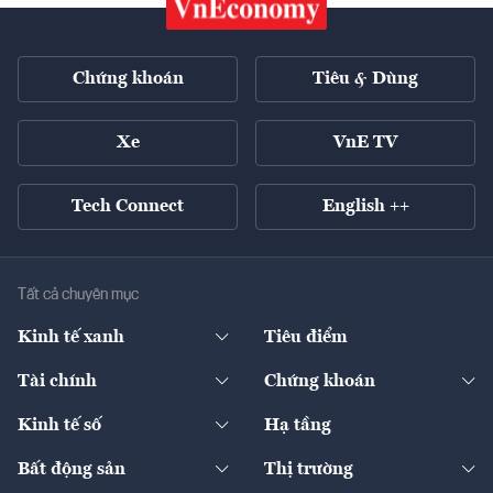
Chứng khoán
Tiêu & Dùng
Xe
VnE TV
Tech Connect
English ++
Tất cả chuyên mục
Kinh tế xanh
Tiêu điểm
Chuyển động xanh
Tài chính
Chứng khoán
Pháp lý
Ngân hàng
Doanh nghiệp niêm yết
Kinh tế số
Hạ tầng
Thương hiệu xanh
Thị trường vốn
Thị trường
Sản phẩm - Thị trường
Bất động sản
Thị trường
Diễn đàn
Thuế
Đầu tư