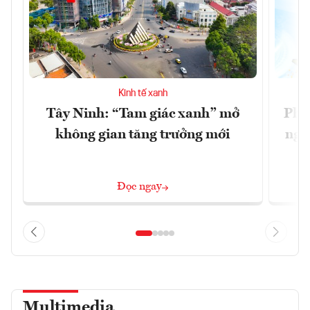
Kinh tế xanh
Tây Ninh: “Tam giác xanh” mở
Phó
không gian tăng trưởng mới
ngh
Đọc ngay
Multimedia