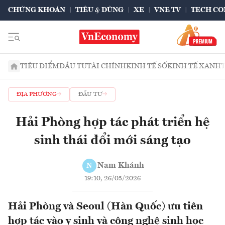
CHỨNG KHOÁN
TIÊU & DÙNG
XE
VNE TV
TECH CO
TIÊU ĐIỂM
ĐẦU TƯ
TÀI CHÍNH
KINH TẾ SỐ
KINH TẾ XANH
ĐỊA PHƯƠNG
ĐẦU TƯ
Hải Phòng hợp tác phát triển hệ
sinh thái đổi mới sáng tạo
Nam Khánh
N
19:10, 26/05/2026
Hải Phòng và Seoul (Hàn Quốc) ưu tiên
hợp tác vào y sinh và công nghệ sinh học