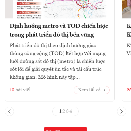
Định hướng metro và TOD chiến lược
K
trong phát triển đô thị bền vững
K
Phát triển đô thị theo định hướng giao
K
thông công cộng (TOD) kết hợp với mạng
V
lưới đường sắt đô thị (metro) là chiến lược
cốt lõi để giải quyết ùn tắc và tái cấu trúc
không gian. Mô hình này tập...
10
bài viết
Xem tất cả
2
1
2
3
4