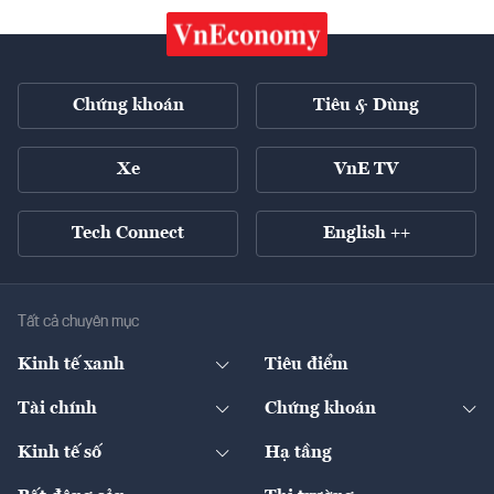
Chứng khoán
Tiêu & Dùng
Xe
VnE TV
Tech Connect
English ++
Tất cả chuyên mục
Kinh tế xanh
Tiêu điểm
Chuyển động xanh
Tài chính
Chứng khoán
Pháp lý
Ngân hàng
Doanh nghiệp niêm yết
Kinh tế số
Hạ tầng
Thương hiệu xanh
Thị trường vốn
Thị trường
Sản phẩm - Thị trường