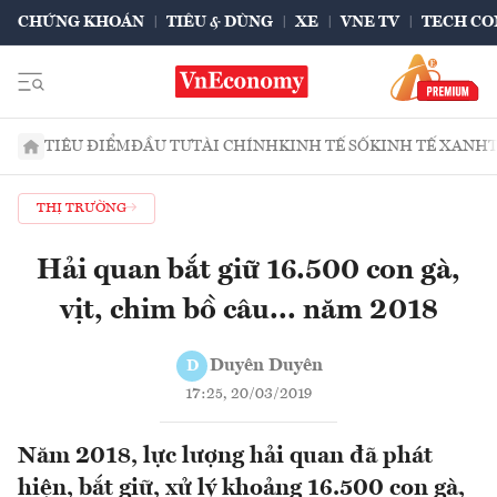
CHỨNG KHOÁN
TIÊU & DÙNG
XE
VNE TV
TECH CO
TIÊU ĐIỂM
ĐẦU TƯ
TÀI CHÍNH
KINH TẾ SỐ
KINH TẾ XANH
THỊ TRƯỜNG
Hải quan bắt giữ 16.500 con gà,
vịt, chim bồ câu... năm 2018
Duyên Duyên
D
17:25, 20/03/2019
Năm 2018, lực lượng hải quan đã phát
hiện, bắt giữ, xử lý khoảng 16.500 con gà,