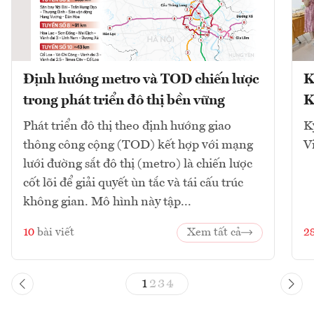
Định hướng metro và TOD chiến lược
K
trong phát triển đô thị bền vững
K
Phát triển đô thị theo định hướng giao
K
thông công cộng (TOD) kết hợp với mạng
V
lưới đường sắt đô thị (metro) là chiến lược
cốt lõi để giải quyết ùn tắc và tái cấu trúc
không gian. Mô hình này tập...
10
bài viết
Xem tất cả
2
1
2
3
4