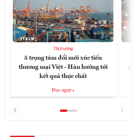
Thị trường
5 trọng tâm đổi mới xúc tiến
Th
thương mại Việt - Hàn hướng tới
ngh
kết quả thực chất
Đọc ngay