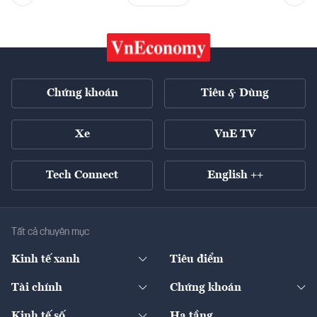
Chứng khoán
Tiêu & Dùng
Xe
VnE TV
Tech Connect
English ++
Tất cả chuyên mục
Kinh tế xanh
Tiêu điểm
Chuyển động xanh
Tài chính
Chứng khoán
Pháp lý
Ngân hàng
Doanh nghiệp niêm yết
Kinh tế số
Hạ tầng