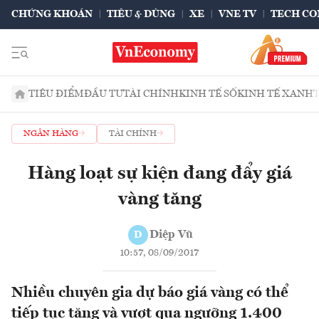
CHỨNG KHOÁN
TIÊU & DÙNG
XE
VNE TV
TECH CO
TIÊU ĐIỂM
ĐẦU TƯ
TÀI CHÍNH
KINH TẾ SỐ
KINH TẾ XANH
NGÂN HÀNG
TÀI CHÍNH
Hàng loạt sự kiện đang đẩy giá
vàng tăng
Diệp Vũ
D
10:57, 08/09/2017
Nhiều chuyên gia dự báo giá vàng có thể
tiếp tục tăng và vượt qua ngưỡng 1.400