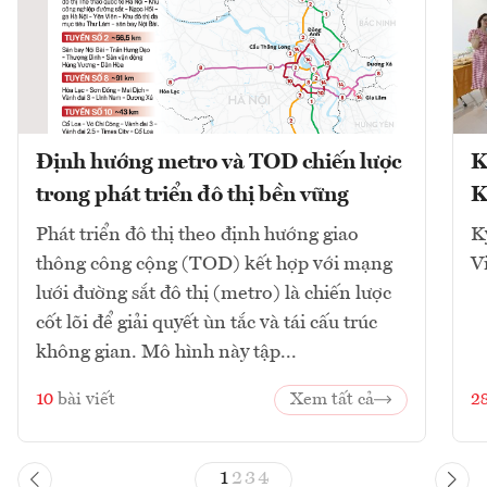
Định hướng metro và TOD chiến lược
K
trong phát triển đô thị bền vững
K
Phát triển đô thị theo định hướng giao
K
thông công cộng (TOD) kết hợp với mạng
V
lưới đường sắt đô thị (metro) là chiến lược
cốt lõi để giải quyết ùn tắc và tái cấu trúc
không gian. Mô hình này tập...
10
bài viết
Xem tất cả
2
1
2
3
4