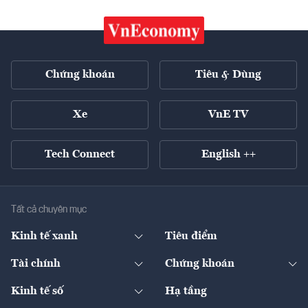
Chứng khoán
Tiêu & Dùng
Xe
VnE TV
Tech Connect
English ++
Tất cả chuyên mục
Kinh tế xanh
Tiêu điểm
Chuyển động xanh
Tài chính
Chứng khoán
Pháp lý
Ngân hàng
Doanh nghiệp niêm yết
Kinh tế số
Hạ tầng
Thương hiệu xanh
Thị trường vốn
Thị trường