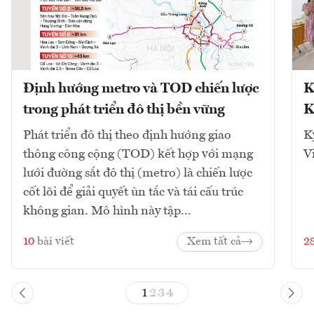
Định hướng metro và TOD chiến lược
K
trong phát triển đô thị bền vững
K
Phát triển đô thị theo định hướng giao
K
thông công cộng (TOD) kết hợp với mạng
V
lưới đường sắt đô thị (metro) là chiến lược
cốt lõi để giải quyết ùn tắc và tái cấu trúc
không gian. Mô hình này tập...
10
bài viết
Xem tất cả
2
1
2
3
4