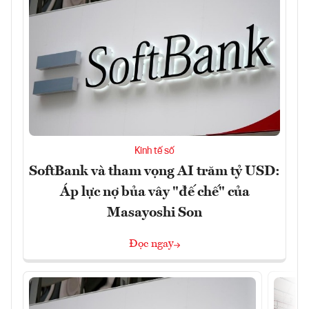
Kinh tế số
SoftBank và tham vọng AI trăm tỷ USD:
Áp lực nợ bủa vây "đế chế" của
Masayoshi Son
Đọc ngay