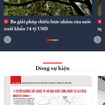
Ba giải pháp chiến lược nhằm cán mốc
xuất khẩu 74 tỷ USD
ngu
Dòng sự kiện