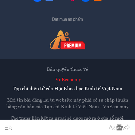
Đặt mua ấn phẩm
Bản quyền thuộc về
VnEconomy
Tạp chí điện tử của Hội Khoa học Kinh tế Việt Nam
Mọi tin bài đăng lại từ website này phải có sự chấp thuận
bằng văn bản của
Tạp chí Kinh tế Việt Nam - VnEconomy
Các trang liên kết ra ngoài sẽ được mở ra ở cửa sổ mới.
VnEconomy không chịu trách nhiệm nội dung các trang
ngoài.