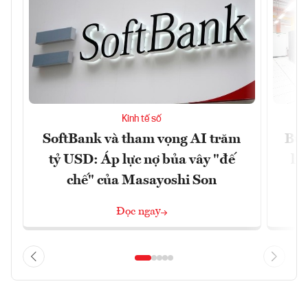
Kinh tế số
SoftBank và tham vọng AI trăm
Bùn
tỷ USD: Áp lực nợ bủa vây "đế
li
chế" của Masayoshi Son
Đọc ngay