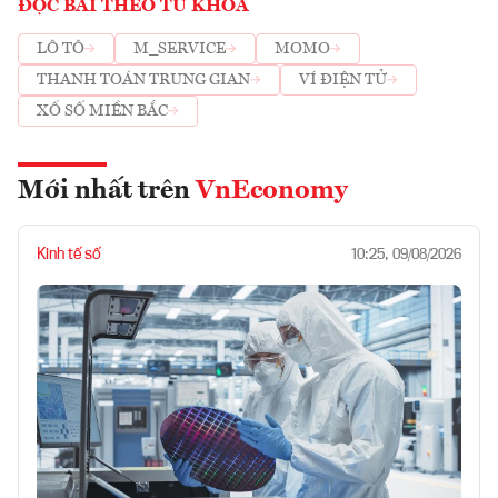
ĐỌC BÀI THEO TỪ KHOÁ
LÔ TÔ
M_SERVICE
MOMO
THANH TOÁN TRUNG GIAN
VÍ ĐIỆN TỬ
XỔ SỐ MIỀN BẮC
Mới nhất trên
VnEconomy
Kinh tế số
10:25, 09/08/2026