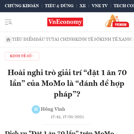
CHỨNG KHOÁN
TIÊU & DÙNG
XE
VNE TV
TECH CO
TIÊU ĐIỂM
ĐẦU TƯ
TÀI CHÍNH
KINH TẾ SỐ
KINH TẾ XANH
KINH TẾ SỐ
Hoài nghi trò giải trí “đặt 1 ăn 70
lần” của MoMo là “đánh đề hợp
pháp”?
Hồng Vinh
H
17:41, 17/05/2021
Dịch vụ "Đặt 1 ăn 70 lần'' trên MoMo