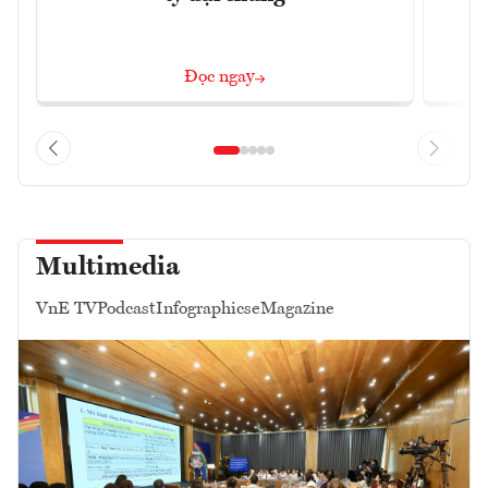
Đọc ngay
Multimedia
VnE TV
Podcast
Infographics
eMagazine