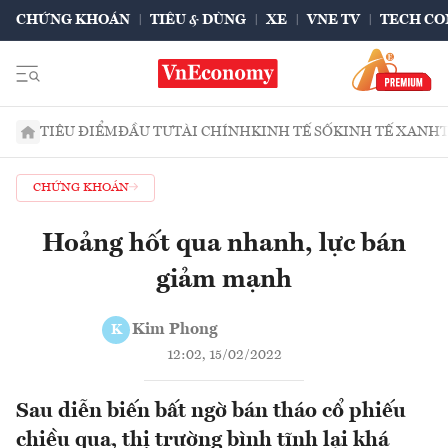
CHỨNG KHOÁN
TIÊU & DÙNG
XE
VNE TV
TECH CO
TIÊU ĐIỂM
ĐẦU TƯ
TÀI CHÍNH
KINH TẾ SỐ
KINH TẾ XANH
CHỨNG KHOÁN
Hoảng hốt qua nhanh, lực bán
giảm mạnh
Kim Phong
K
12:02, 15/02/2022
Sau diễn biến bất ngờ bán tháo cổ phiếu
chiều qua, thị trường bình tĩnh lại khá