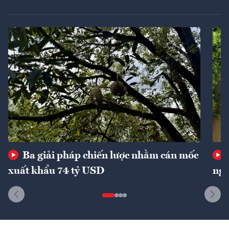
Ba giải pháp chiến lược nhằm cán mốc
xuất khẩu 74 tỷ USD
ngu