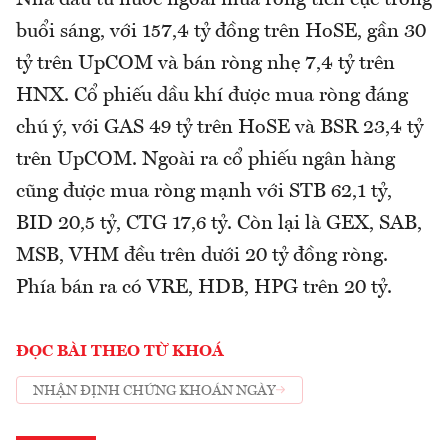
Nhà đầu tư nước ngoài mua ròng tích cực trong
buổi sáng, với 157,4 tỷ đồng trên HoSE, gần 30
tỷ trên UpCOM và bán ròng nhẹ 7,4 tỷ trên
HNX. Cổ phiếu dầu khí được mua ròng đáng
chú ý, với GAS 49 tỷ trên HoSE và BSR 23,4 tỷ
trên UpCOM. Ngoài ra cổ phiếu ngân hàng
cũng được mua ròng mạnh với STB 62,1 tỷ,
BID 20,5 tỷ, CTG 17,6 tỷ. Còn lại là GEX, SAB,
MSB, VHM đều trên dưới 20 tỷ đồng ròng.
Phía bán ra có VRE, HDB, HPG trên 20 tỷ.
ĐỌC BÀI THEO TỪ KHOÁ
NHẬN ĐỊNH CHỨNG KHOÁN NGÀY