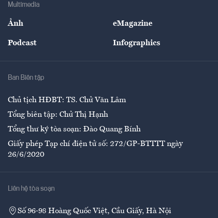
Bảo hiểm
Multimedia
Sự kiện
Nhân lực
Ảnh
eMagazine
Đẹp +
An sinh
Podcast
Infographics
Giải trí
Y tế
Nhà
Ban Biên tập
Ẩm thực
Chủ tịch HĐBT: TS. Chử Văn Lâm
Tổng biên tập: Chử Thị Hạnh
Tổng thư ký tòa soạn: Đào Quang Bính
Giấy phép Tạp chí điện tử số: 272/GP-BTTTT ngày
26/6/2020
Liên hệ tòa soạn
Số 96-98 Hoàng Quốc Việt, Cầu Giấy, Hà Nội