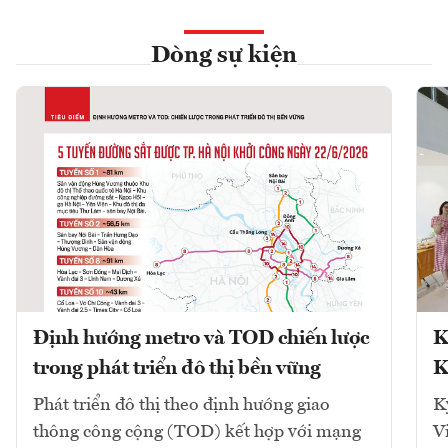
Dòng sự kiện
Định hướng metro và TOD chiến lược
K
trong phát triển đô thị bền vững
K
Phát triển đô thị theo định hướng giao
K
thông công cộng (TOD) kết hợp với mạng
V