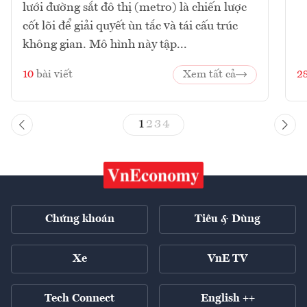
lưới đường sắt đô thị (metro) là chiến lược
cốt lõi để giải quyết ùn tắc và tái cấu trúc
không gian. Mô hình này tập...
10
bài viết
Xem tất cả
2
1
2
3
4
Chứng khoán
Tiêu & Dùng
Xe
VnE TV
Tech Connect
English ++