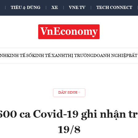
TIÊU & DÙNG
XE
VNE TV
TECH CONNECT
ÍNH
KINH TẾ SỐ
KINH TẾ XANH
THỊ TRƯỜNG
DOANH NGHIỆP
BẤT
DÂN SINH
00 ca Covid-19 ghi nhận t
19/8