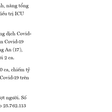
nh, nâng tổng
iều trị ICU
ng dịch Covid-
ân Covid-19
g An (17),
i 2 ca.
0 ca, chiếm tỷ
 Covid-19 trên
ợt người. Số
o 25.762.113