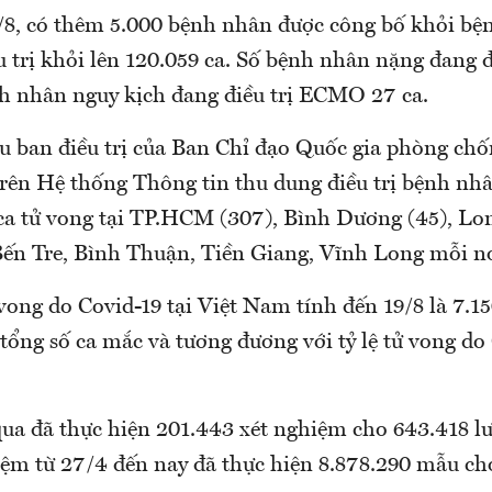
/8, có thêm 5.000 bệnh nhân được công bố khỏi bệ
u trị khỏi lên 120.059 ca. Số bệnh nhân nặng đang đ
nh nhân nguy kịch đang điều trị ECMO 27 ca.
ểu ban điều trị của Ban Chỉ đạo Quốc gia phòng chố
trên Hệ thống Thông tin thu dung điều trị bệnh nh
ca tử vong tại TP.HCM (307), Bình Dương (45), Lon
Bến Tre, Bình Thuận, Tiền Giang, Vĩnh Long mỗi nơ
vong do Covid-19 tại Việt Nam tính đến 19/8 là 7.15
 tổng số ca mắc và tương đương với tỷ lệ tử vong do
qua đã thực hiện 201.443 xét nghiệm cho 643.418 lư
iệm từ 27/4 đến nay đã thực hiện 8.878.290 mẫu ch