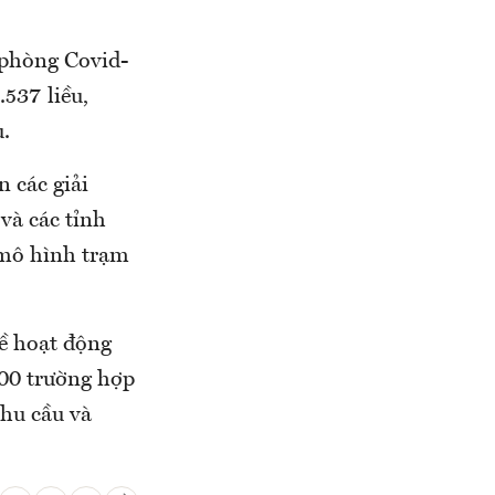
 phòng Covid-
.537 liều,
u.
n các giải
và các tỉnh
 mô hình trạm
ề hoạt động
100 trường hợp
nhu cầu và