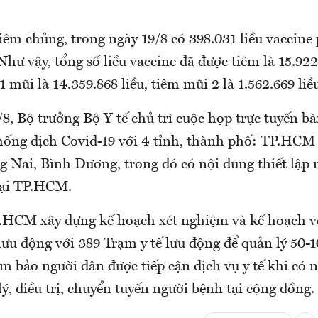
iêm chủng, trong ngày 19/8 có 398.031 liều vaccine
Như vậy, tổng số liều vaccine đã được tiêm là 15.922
1 mũi là 14.359.868 liều, tiêm mũi 2 là 1.562.669 liề
8, Bộ trưởng Bộ Y tế chủ trì cuộc họp trực tuyến bà
ống dịch Covid-19 với 4 tỉnh, thành phố: TP.HCM 
 Nai, Bình Dương, trong đó có nội dung thiết lập
 tại TP.HCM.
.HCM xây dựng kế hoạch xét nghiệm và kế hoạch v
lưu động với 389 Trạm y tế lưu động để quản lý 50-
 bảo người dân được tiếp cận dịch vụ y tế khi có 
ý, điều trị, chuyển tuyến người bệnh tại cộng đồng.