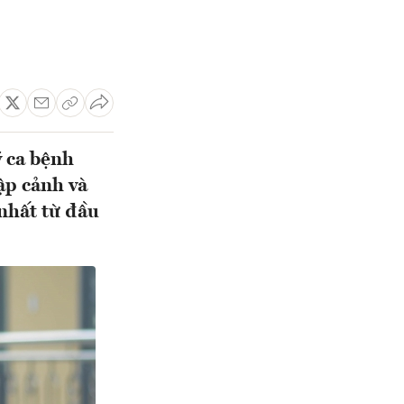
ý ca bệnh
ập cảnh và
 nhất từ đầu