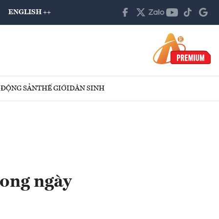
ENGLISH ++
 ĐỘNG SẢN
THẾ GIỚI
DÂN SINH
rong ngày