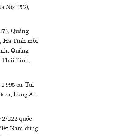
à Nội (53),
17), Quảng
n, Hà Tĩnh mỗi
ịnh, Quảng
 Thái Bình,
1.995 ca. Tại
4 ca, Long An
 72/222 quốc
, Việt Nam đứng