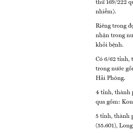
thứ 169/222 qu
nhiễm).
Riêng trong đợ
nhận trong nư
khỏi bệnh.
Có 6/62 tỉn
trong nước gồ
Hải Phòng.
4 tỉnh, thành 
qua gồm: Kon 
5 tỉnh, thành
(55.601), Long