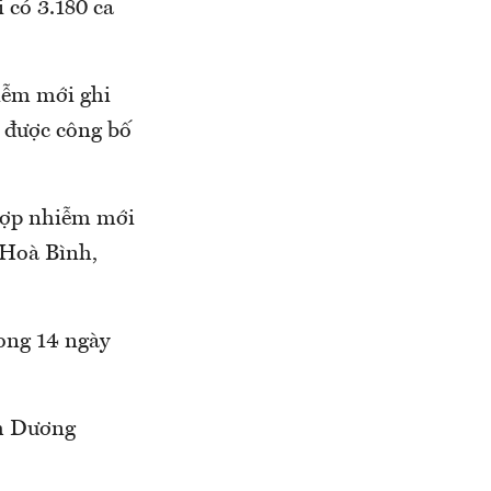
 có 3.180 ca
ễm mới ghi
ã được công bố
 hợp nhiễm mới
 Hoà Bình,
rong 14 ngày
nh Dương