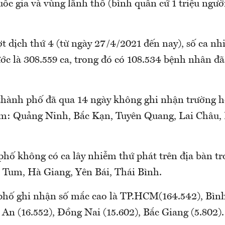
ốc gia và vùng lãnh thổ (bình quân cứ 1 triệu người
t dịch thứ 4 (từ ngày 27/4/2021 đến nay), số ca nhi
ớc là 308.559 ca, trong đó có 108.534 bệnh nhân đ
h, thành phố đã qua 14 ngày không ghi nhận trường
m: Quảng Ninh, Bắc Kạn, Tuyên Quang, Lai Châu,
phố không có ca lây nhiễm thứ phát trên địa bàn t
Tum, Hà Giang, Yên Bái, Thái Bình.
 phố ghi nhận số mắc cao là TP.HCM(164.542), Bì
 An (16.552), Đồng Nai (15.602), Bắc Giang (5.802).