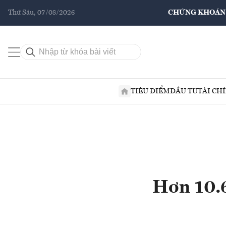
Thứ Sáu, 07/08/2026
CHỨNG KHOÁN
TIÊU ĐIỂM
ĐẦU TƯ
TÀI CH
Hơn 10.6