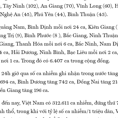
, Tây Ninh (102), An Giang (70), Vĩnh Long (60), H
, Nghệ An (45), Phú Yên (44), Bình Thuận (43).
Quảng Nam, Bình Định mỗi nơi 24 ca, Kiên Giang (
ảng Trị (9), Bình Phước (8 ), Bắc Giang, Ninh Thuậ
 Giang, Thanh Hóa mỗi nơi 6 ca, Bắc Ninh, Nam Đ
4 ca, Hải Dương, Ninh Bình, Bạc Liêu mỗi nơi 2 ca,
nơi 1 ca. Trong đó có 6.407 ca trong cộng đồng.
 24h giờ qua số ca nhiễm ghi nhận trong nước tăng 
94 ca, Bình Dương tăng 742 ca, Đồng Nai tăng 21
iền Giang tăng 196 ca.
h đến nay, Việt Nam có 312.611 ca nhiễm, đứng thứ
nh thổ, trong khi với tỷ lệ số ca nhiễm/1 triệu dân