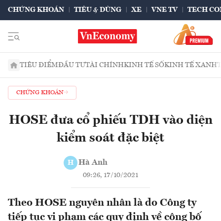
CHỨNG KHOÁN
TIÊU & DÙNG
XE
VNE TV
TECH CO
TIÊU ĐIỂM
ĐẦU TƯ
TÀI CHÍNH
KINH TẾ SỐ
KINH TẾ XANH
CHỨNG KHOÁN
HOSE đưa cổ phiếu TDH vào diện
kiểm soát đặc biệt
Hà Anh
H
09:26, 17/10/2021
Theo HOSE nguyên nhân là do Công ty
tiếp tục vi phạm các quy định về công bố