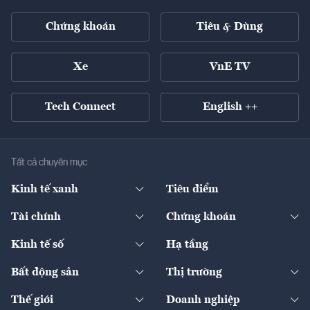
Chứng khoán
Tiêu & Dùng
Xe
VnE TV
Tech Connect
English ++
Tất cả chuyên mục
Kinh tế xanh
Tiêu điểm
Chuyển động xanh
Tài chính
Chứng khoán
Pháp lý
Ngân hàng
Doanh nghiệp niêm yết
Kinh tế số
Hạ tầng
Thương hiệu xanh
Thị trường vốn
Thị trường
Sản phẩm - Thị trường
Bất động sản
Thị trường
Diễn đàn
Thuế
Đầu tư
Tài sản số
Chính sách
Xuất nhập khẩu
Thế giới
Doanh nghiệp
Bảo hiểm
Quốc tế