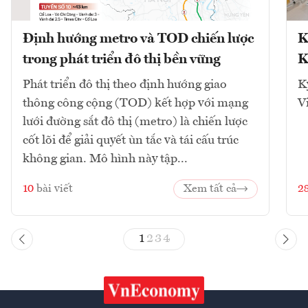
Định hướng metro và TOD chiến lược
K
trong phát triển đô thị bền vững
K
Phát triển đô thị theo định hướng giao
K
thông công cộng (TOD) kết hợp với mạng
V
lưới đường sắt đô thị (metro) là chiến lược
cốt lõi để giải quyết ùn tắc và tái cấu trúc
không gian. Mô hình này tập...
10
bài viết
Xem tất cả
2
1
2
3
4