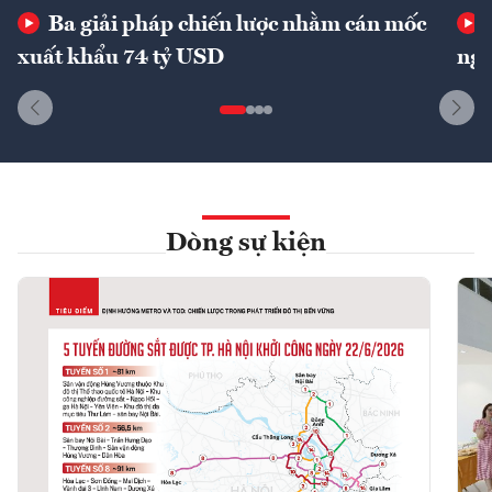
Ba giải pháp chiến lược nhằm cán mốc
xuất khẩu 74 tỷ USD
ngu
Dòng sự kiện