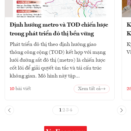
Định hướng metro và TOD chiến lược
K
trong phát triển đô thị bền vững
K
Phát triển đô thị theo định hướng giao
K
thông công cộng (TOD) kết hợp với mạng
V
lưới đường sắt đô thị (metro) là chiến lược
cốt lõi để giải quyết ùn tắc và tái cấu trúc
không gian. Mô hình này tập...
10
bài viết
Xem tất cả
2
1
2
3
4