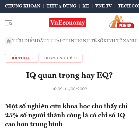
CHỨNG KHOÁN
TIÊU & DÙNG
XE
VNE TV
TECH CO
TIÊU ĐIỂM
ĐẦU TƯ
TÀI CHÍNH
KINH TẾ SỐ
KINH TẾ XANH
ĐỐI THOẠI
DOANH NGHIỆP
IQ quan trọng hay EQ?
16:09, 14/06/2007
Một số nghiên cứu khoa học cho thấy chỉ
25% số người thành công là có chỉ số IQ
cao hơn trung bình