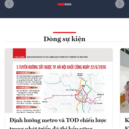
Dòng sự kiện
Định hướng metro và TOD chiến lược
K