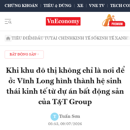
CHỨNG KHOÁN
TIÊU & DÙNG
XE
VNE TV
TECH CO
TIÊU ĐIỂM
ĐẦU TƯ
TÀI CHÍNH
KINH TẾ SỐ
KINH TẾ XANH
BẤT ĐỘNG SẢN
Khi khu đô thị không chỉ là nơi để
ở: Vĩnh Long hình thành hệ sinh
thái kinh tế từ dự án bất động sản
của T&T Group
Tuấn Sơn
T
08:53, 09/07/2026