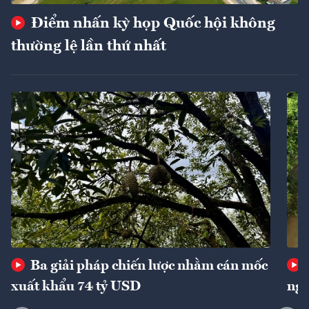
Điểm nhấn kỳ họp Quốc hội không
thường lệ lần thứ nhất
Ba giải pháp chiến lược nhằm cán mốc
xuất khẩu 74 tỷ USD
ngu