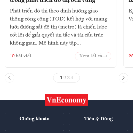
trong phát triển đô thị bền vững
K
Phát triển đô thị theo định hướng giao
K
thông công cộng (TOD) kết hợp với mạng
V
lưới đường sắt đô thị (metro) là chiến lược
cốt lõi để giải quyết ùn tắc và tái cấu trúc
không gian. Mô hình này tập...
10
bài viết
Xem tất cả
2
1
2
3
4
Chứng khoán
Tiêu & Dùng