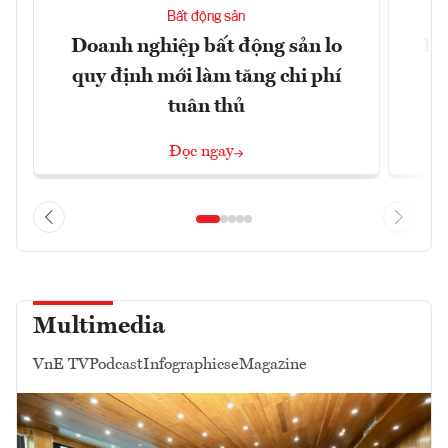
Bất động sản
Doanh nghiệp bất động sản lo
Hà
quy định mới làm tăng chi phí
tuân thủ
Đọc ngay
Multimedia
VnE TV
Podcast
Infographics
eMagazine