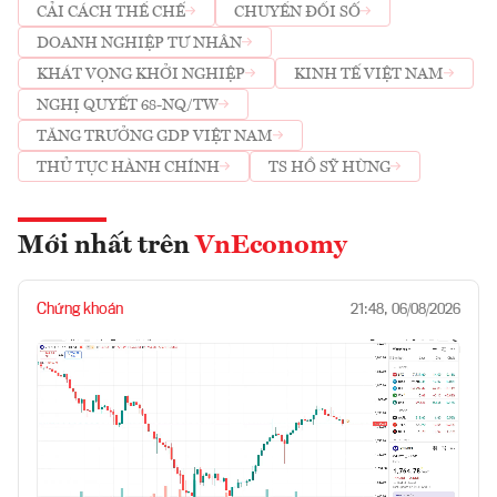
CẢI CÁCH THỂ CHẾ
CHUYỂN ĐỔI SỐ
DOANH NGHIỆP TƯ NHÂN
KHÁT VỌNG KHỞI NGHIỆP
KINH TẾ VIỆT NAM
NGHỊ QUYẾT 68-NQ/TW
TĂNG TRƯỞNG GDP VIỆT NAM
THỦ TỤC HÀNH CHÍNH
TS HỒ SỸ HÙNG
Mới nhất trên
VnEconomy
Chứng khoán
21:48, 06/08/2026