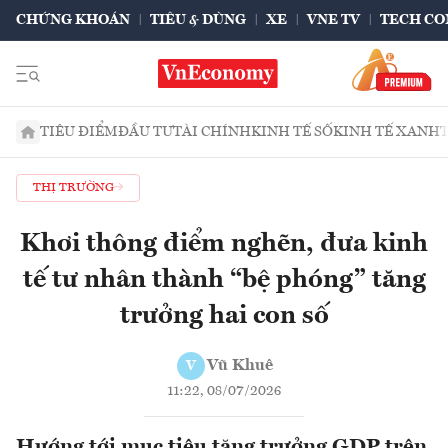
CHỨNG KHOÁN
TIÊU & DÙNG
XE
VNE TV
TECH CO
TIÊU ĐIỂM
ĐẦU TƯ
TÀI CHÍNH
KINH TẾ SỐ
KINH TẾ XANH
THỊ TRƯỜNG
Khơi thông điểm nghẽn, đưa kinh
tế tư nhân thành “bệ phóng” tăng
trưởng hai con số
Vũ Khuê
V
11:22, 08/07/2026
Hướng tới mục tiêu tăng trưởng GDP trên