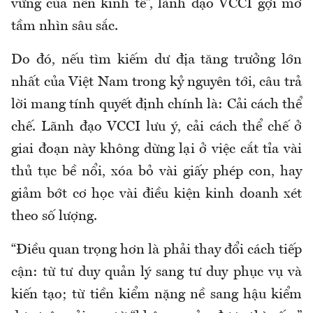
vững của nền kinh tế”, lãnh đạo VCCI gợi mở
tầm nhìn sâu sắc.
Do đó, nếu tìm kiếm dư địa tăng trưởng lớn
nhất của Việt Nam trong kỷ nguyên tới, câu trả
lời mang tính quyết định chính là: Cải cách thể
chế. Lãnh đạo VCCI lưu ý, cải cách thể chế ở
giai đoạn này không dừng lại ở việc cắt tỉa vài
thủ tục bề nổi, xóa bỏ vài giấy phép con, hay
giảm bớt cơ học vài điều kiện kinh doanh xét
theo số lượng.
“Điều quan trọng hơn là phải thay đổi cách tiếp
cận: từ tư duy quản lý sang tư duy phục vụ và
kiến tạo; từ tiền kiểm nặng nề sang hậu kiểm