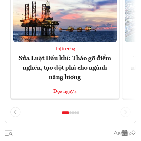
Thị trường
Sửa Luật Dầu khí: Tháo gỡ điểm
"H
nghẽn, tạo đột phá cho ngành
nhì
năng lượng
Đọc ngay