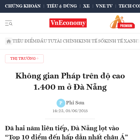
CHỨNG KHOÁN
TIÊU & DÙNG
XE
VNE TV
TECH CO
TIÊU ĐIỂM
ĐẦU TƯ
TÀI CHÍNH
KINH TẾ SỐ
KINH TẾ XANH
THỊ TRƯỜNG
Không gian Pháp trên độ cao
1.400 m ở Đà Nẵng
Phi Sơn
P
14:23, 05/06/2015
Đã hai năm liên tiếp, Đà Nẵng lọt vào
“Top 10 điểm đến hấp dẫn nhất châu Á”