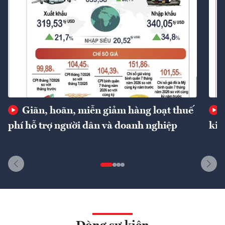
Giãn, hoãn, miễn giảm hàng loạt thuế
phí hỗ trợ người dân và doanh nghiệp
kin