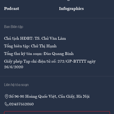
Đẹp +
An sinh
Podcast
Infographics
Giải trí
Y tế
Nhà
Ban Biên tập
Ẩm thực
Chủ tịch HĐBT: TS. Chử Văn Lâm
Tổng biên tập: Chử Thị Hạnh
Tổng thư ký tòa soạn: Đào Quang Bính
Giấy phép Tạp chí điện tử số: 272/GP-BTTTT ngày
26/6/2020
Liên hệ tòa soạn
Số 96-98 Hoàng Quốc Việt, Cầu Giấy, Hà Nội
02437552050