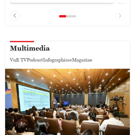
Multimedia
VnE TV
Podcast
Infographics
eMagazine