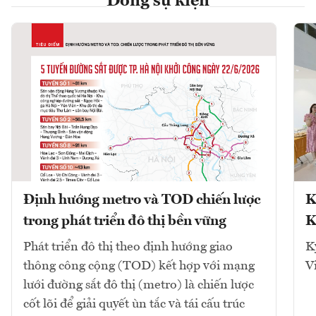
Dòng sự kiện
Định hướng metro và TOD chiến lược
K
trong phát triển đô thị bền vững
K
Phát triển đô thị theo định hướng giao
K
thông công cộng (TOD) kết hợp với mạng
V
lưới đường sắt đô thị (metro) là chiến lược
cốt lõi để giải quyết ùn tắc và tái cấu trúc