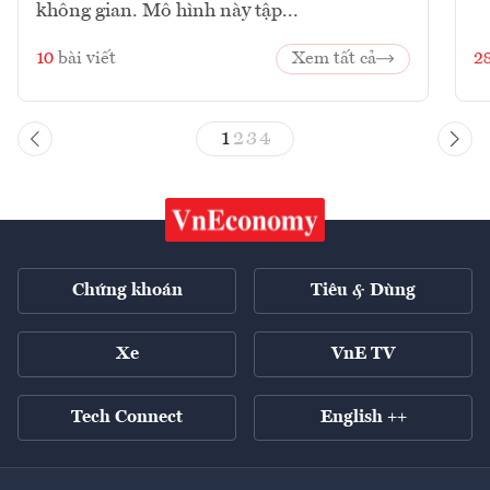
không gian. Mô hình này tập...
10
bài viết
Xem tất cả
2
1
2
3
4
Chứng khoán
Tiêu & Dùng
Xe
VnE TV
Tech Connect
English ++