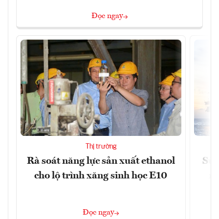
Đọc ngay
Thị trường
Rà soát năng lực sản xuất ethanol
Sửa
cho lộ trình xăng sinh học E10
ng
Đọc ngay