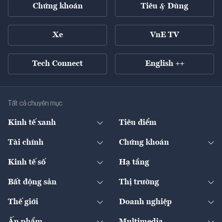
Chứng khoán
Tiêu & Dùng
Xe
VnE TV
Tech Connect
English ++
Tất cả chuyên mục
Kinh tế xanh
Tiêu điểm
Chuyển động xanh
Tài chính
Chứng khoán
Pháp lý
Ngân hàng
Doanh nghiệp niêm yết
Kinh tế số
Hạ tầng
Thương hiệu xanh
Thị trường vốn
Thị trường
Sản phẩm - Thị trường
Bất động sản
Thị trường
Diễn đàn
Thuế
Đầu tư
Tài sản số
Chính sách
Xuất nhập khẩu
Thế giới
Doanh nghiệp
Bảo hiểm
Quốc tế
Dịch vụ số
Thị trường
Khung pháp lý
Kinh tế
Chuyển động