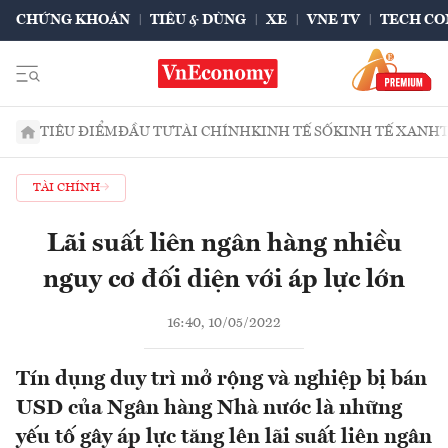
CHỨNG KHOÁN
TIÊU & DÙNG
XE
VNE TV
TECH CO
TIÊU ĐIỂM
ĐẦU TƯ
TÀI CHÍNH
KINH TẾ SỐ
KINH TẾ XANH
TÀI CHÍNH
Lãi suất liên ngân hàng nhiều
nguy cơ đối diện với áp lực lớn
16:40, 10/05/2022
Tín dụng duy trì mở rộng và nghiệp bị bán
USD của Ngân hàng Nhà nước là những
yếu tố gây áp lực tăng lên lãi suất liên ngân