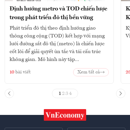
Định hướng metro và TOD chiến lược
K
trong phát triển đô thị bền vững
K
Phát triển đô thị theo định hướng giao
K
thông công cộng (TOD) kết hợp với mạng
V
lưới đường sắt đô thị (metro) là chiến lược
cốt lõi để giải quyết ùn tắc và tái cấu trúc
không gian. Mô hình này tập...
10
bài viết
Xem tất cả
2
1
2
3
4