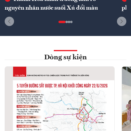
nguyên nhân nước suối Xú đổi màu
phí
Dòng sự kiện