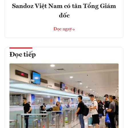
Sandoz Việt Nam có tân Tổng Giám
đốc
Đọc ngay
Đọc tiếp