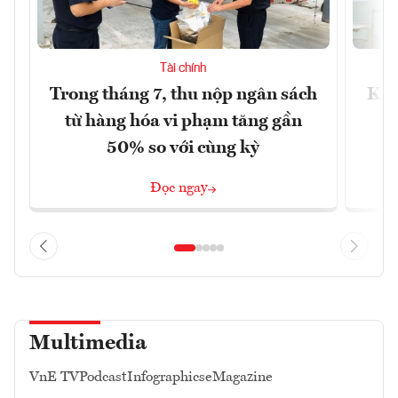
Tài chính
Trong tháng 7, thu nộp ngân sách
Khô
từ hàng hóa vi phạm tăng gần
xu
50% so với cùng kỳ
Đọc ngay
Multimedia
VnE TV
Podcast
Infographics
eMagazine