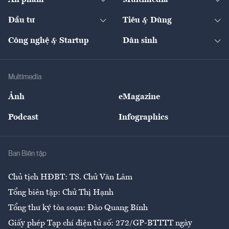
Ấn phẩm
Multimedia
Khung pháp lý
Start-up
Dự án
Công nghiệp
Chuyển động 24h
Đối thoại
The Guide
Video
Đầu tư
Tiêu & Dùng
Quản trị số
Cafe BĐS
Thị trường
Kinh doanh
Kết nối
Tạp chí kinh tế Việt Nam
eMagazine
Nhà đầu tư
Du lịch
Công nghệ & Startup
Dân sinh
Tư vấn
Nông sản
Doanh nhân
Tư vấn Tiêu & Dùng
Infographics
Hạ tầng
Sức khỏe
Khung pháp lý
Doanh nghiệp
Địa phương
Thị trường
Bảo hiểm
Multimedia
Sự kiện
Nhân lực
Ảnh
eMagazine
Đẹp +
An sinh
Podcast
Infographics
Giải trí
Y tế
Nhà
Ban Biên tập
Ẩm thực
Chủ tịch HĐBT: TS. Chử Văn Lâm
Tổng biên tập: Chử Thị Hạnh
Tổng thư ký tòa soạn: Đào Quang Bính
Giấy phép Tạp chí điện tử số: 272/GP-BTTTT ngày