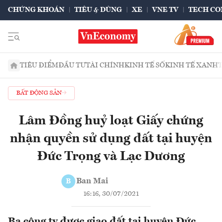
CHỨNG KHOÁN
TIÊU & DÙNG
XE
VNE TV
TECH CO
TIÊU ĐIỂM
ĐẦU TƯ
TÀI CHÍNH
KINH TẾ SỐ
KINH TẾ XANH
BẤT ĐỘNG SẢN
Lâm Đồng huỷ loạt Giấy chứng
nhận quyền sử dụng đất tại huyện
Đức Trọng và Lạc Dương
Ban Mai
B
16:16, 30/07/2021
Ba công ty được giao đất tại huyện Đức