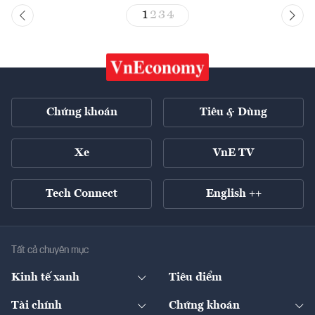
1
2
3
4
Chứng khoán
Tiêu & Dùng
Xe
VnE TV
Tech Connect
English ++
Tất cả chuyên mục
Kinh tế xanh
Tiêu điểm
Chuyển động xanh
Tài chính
Chứng khoán