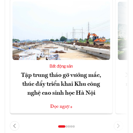
Bất động sản
Tập trung tháo gỡ vướng mắc,
Xâ
thúc đẩy triển khai Khu công
nâ
nghệ cao sinh học Hà Nội
Đọc ngay