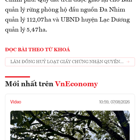
quản lý rừng phòng hộ đầu nguồn Đa Nhim
quản lý 112,07ha và UBND huyện Lạc Dương
quản lý 5,47ha.
ĐỌC BÀI THEO TỪ KHOÁ
LÂM ĐỒNG HUỶ LOẠT GIẤY CHỨNG NHẬN QUYỀN
SỬ DỤNG ĐẤT TẠI HUYỆN ĐỨC TRỌNG VÀ LẠC
DƯƠNG
Mới nhất trên
VnEconomy
Video
10:59, 07/08/2026