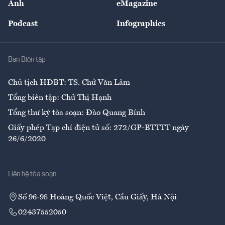
Ảnh
eMagazine
Đẹp +
An sinh
Podcast
Infographics
Giải trí
Y tế
Nhà
Ban Biên tập
Ẩm thực
Chủ tịch HĐBT: TS. Chử Văn Lâm
Tổng biên tập: Chử Thị Hạnh
Tổng thư ký tòa soạn: Đào Quang Bính
Giấy phép Tạp chí điện tử số: 272/GP-BTTTT ngày
26/6/2020
Liên hệ tòa soạn
Số 96-98 Hoàng Quốc Việt, Cầu Giấy, Hà Nội
02437552050