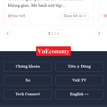
không gian. Mô hình này tập...
10
bài viết
Xem tất cả
2
1
2
3
4
Chứng khoán
Tiêu & Dùng
Xe
VnE TV
Tech Connect
English ++