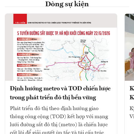
Dòng sự kiện
Định hướng metro và TOD chiến lược
K
trong phát triển đô thị bền vững
K
Phát triển đô thị theo định hướng giao
K
thông công cộng (TOD) kết hợp với mạng
V
lưới đường sắt đô thị (metro) là chiến lược
cốt lõi để giải quyết ùn tắc và tái cấu trúc