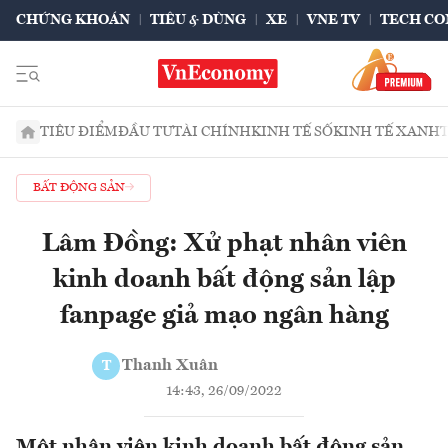
CHỨNG KHOÁN
TIÊU & DÙNG
XE
VNE TV
TECH CO
TIÊU ĐIỂM
ĐẦU TƯ
TÀI CHÍNH
KINH TẾ SỐ
KINH TẾ XANH
BẤT ĐỘNG SẢN
Lâm Đồng: Xử phạt nhân viên
kinh doanh bất động sản lập
fanpage giả mạo ngân hàng
Thanh Xuân
T
14:43, 26/09/2022
Một nhân viên kinh doanh bất động sản