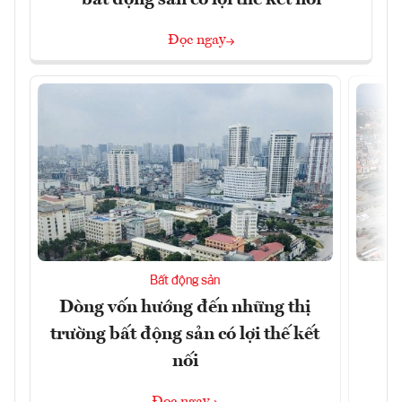
bất động sản có lợi thế kết nối
Đọc ngay
Bất động sản
Dòng vốn hướng đến những thị
Q
trường bất động sản có lợi thế kết
h
nối
Đọc ngay