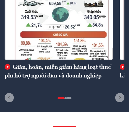
Giãn, hoãn, miễn giảm hàng loạt thuế
phí hỗ trợ người dân và doanh nghiệp
kin