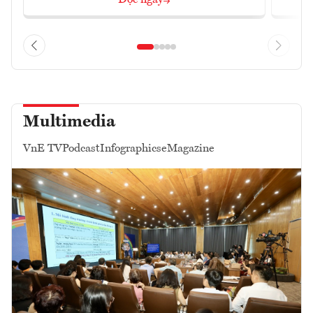
Multimedia
VnE TV
Podcast
Infographics
eMagazine