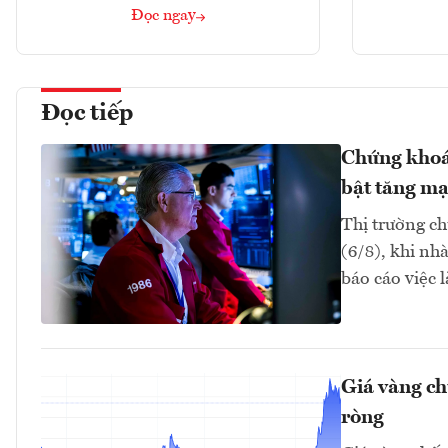
Đọc ngay
Đọc tiếp
Chứng khoán
bật tăng m
Thị trường c
(6/8), khi nh
báo cáo việc 
Giá vàng ch
ròng