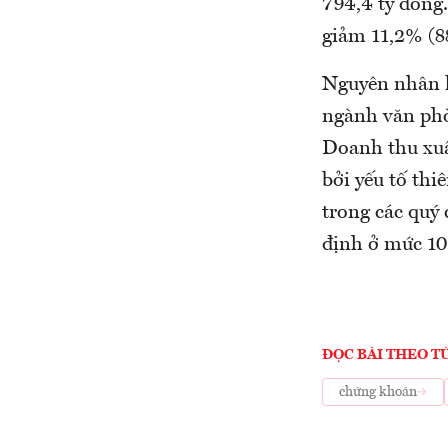
794,4 tỷ đồng.
giảm 11,2% (88
Nguyên nhân l
ngành văn phò
Doanh thu xuấ
bởi yếu tố thi
trong các quý 
định ở mức 10%
ĐỌC BÀI THEO T
chứng khoán