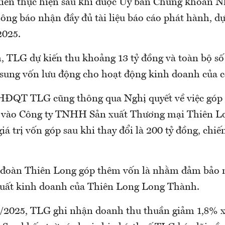
kiến thực hiện sau khi được Ủy ban Chứng khoán 
g báo nhận đầy đủ tài liệu báo cáo phát hành, dự
2025.
, TLG dự kiến thu khoảng 13 tỷ đồng và toàn bộ số 
 sung vốn lưu động cho hoạt động kinh doanh của c
HĐQT TLG cũng thông qua Nghị quyết về việc góp 
t vào Công ty TNHH Sản xuất Thương mại Thiên L
iá trị vốn góp sau khi thay đổi là 200 tỷ đồng, ch
 đoàn Thiên Long góp thêm vốn là nhằm đảm bảo 
uất kinh doanh của Thiên Long Long Thành.
1/2025, TLG ghi nhận doanh thu thuần giảm 1,8% 