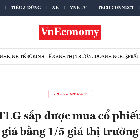
TIÊU & DÙNG
XE
VNE TV
TECH CONNECT
ÍNH
KINH TẾ SỐ
KINH TẾ XANH
THỊ TRƯỜNG
DOANH NGHIỆP
BẤT
CHỨNG KHOÁN
TLG sắp được mua cổ phiế
giá bằng 1/5 giá thị trường