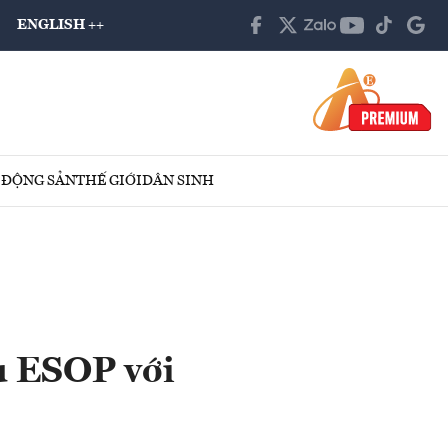
ENGLISH ++
 ĐỘNG SẢN
THẾ GIỚI
DÂN SINH
u ESOP với