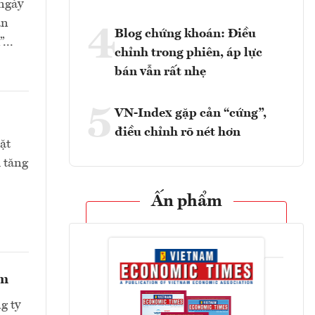
 ngày
ạn
4
Blog chứng khoán: Điều
...
chỉnh trong phiên, áp lực
bán vẫn rất nhẹ
5
VN-Index gặp cản “cứng”,
điều chỉnh rõ nét hơn
ặt
 tăng
Ấn phẩm
ểm
g ty