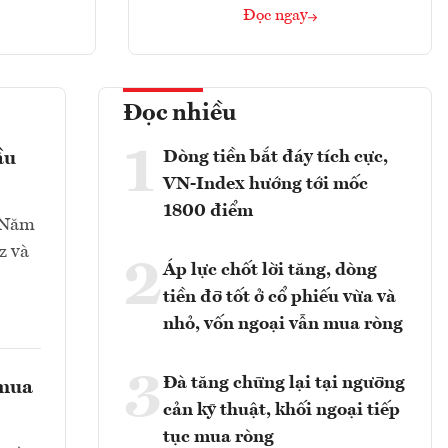
Đọc ngay
Đọc nhiều
1
Dòng tiền bắt đáy tích cực,
ầu
VN-Index hướng tới mốc
1800 điểm
ứ Năm
z và
2
Áp lực chốt lời tăng, dòng
tiền đỡ tốt ở cổ phiếu vừa và
nhỏ, vốn ngoại vẫn mua ròng
3
Đà tăng chững lại tại ngưỡng
 mua
cản kỹ thuật, khối ngoại tiếp
tục mua ròng