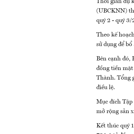
Thời gian dự 
(UBCKNN) thôn
quý 2 - quý 3/
Theo kế hoạch
sử dụng để bổ
Bên cạnh đó, 
đồng tiền mặ
Thành. Tổng g
điều lệ.
Mục đích Tập
mở rộng sản x
Kết thúc quý 