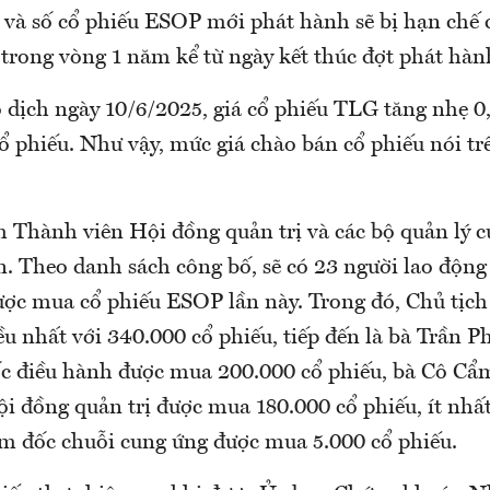
 và số cổ phiếu ESOP mới phát hành sẽ bị hạn chế
rong vòng 1 năm kể từ ngày kết thúc đợt phát hàn
o dịch ngày 10/6/2025, giá cổ phiếu TLG tăng nhẹ 0
ổ phiếu. Như vậy, mức giá chào bán cổ phiếu nói tr
 Thành viên Hội đồng quản trị và các bộ quản lý c
on. Theo danh sách công bố, sẽ có 23 người lao độn
ợc mua cổ phiếu ESOP lần này. Trong đó, Chủ tịc
u nhất với 340.000 cổ phiếu, tiếp đến là bà Trần P
 điều hành được mua 200.000 cổ phiếu, bà Cô Cẩ
i đồng quản trị được mua 180.000 cổ phiếu, ít nhấ
m đốc chuỗi cung ứng được mua 5.000 cổ phiếu.