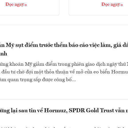
Đọc ngay
Đọc ngay
 Mỹ sụt điểm trước thềm báo cáo việc làm, giá d
ạnh
hứng khoán Mỹ giảm điểm trong phiên giao dịch ngày th
à đầu tư chờ đợi một thỏa thuận về mở cửa eo biển Hormu
làm quan trọng sắp được công bố...
ững lại sau tin về Hormuz, SPDR Gold Trust vẫn