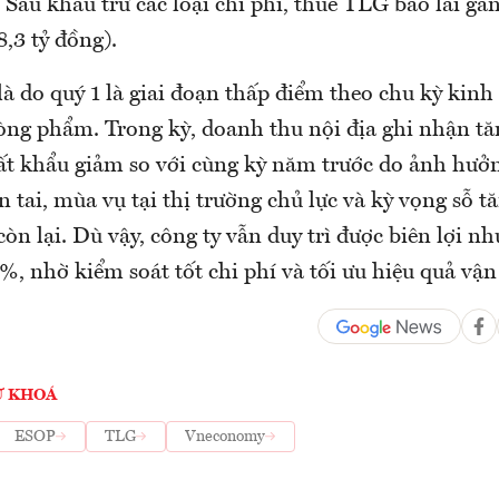
 Sau khấu trừ các loại chi phí, thuế TLG báo lãi gần
,3 tỷ đồng).
à do quý 1 là giai đoạn thấp điểm theo chu kỳ kinh
ng phẩm. Trong kỳ, doanh thu nội địa ghi nhận tă
t khẩu giảm so với cùng kỳ năm trước do ảnh hưở
ên tai, mùa vụ tại thị trường chủ lực và kỳ vọng sỗ t
còn lại. Dù vậy, công ty vẫn duy trì được biên lợi n
, nhờ kiểm soát tốt chi phí và tối ưu hiệu quả vậ
Ừ KHOÁ
ESOP
TLG
Vneconomy