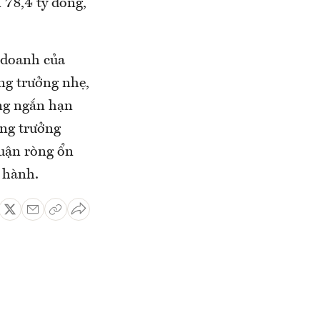
 78,4 tỷ đồng,
 doanh của
ng trưởng nhẹ,
ng ngắn hạn
ăng trưởng
huận ròng ổn
n hành.