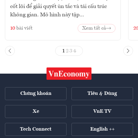
cốt lõi để giải quyết ùn tắc và tái cấu trúc
không gian. Mô hình này tập...
10
bài viết
Xem tất cả
2
1
2
3
4
Chứng khoán
Tiêu & Dùng
Xe
VnE TV
Tech Connect
English ++