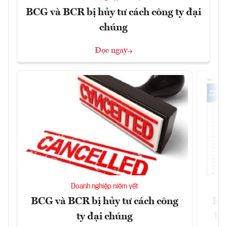
BCG và BCR bị hủy tư cách công ty đại
chúng
Đọc ngay
Doanh nghiệp niêm yết
BCG và BCR bị hủy tư cách công
Kh
ty đại chúng
ba