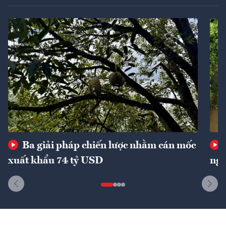
Ba giải pháp chiến lược nhằm cán mốc
xuất khẩu 74 tỷ USD
ngu