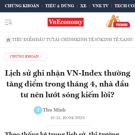
CHỨNG KHOÁN
TIÊU & DÙNG
XE
VNE TV
TECH CO
TIÊU ĐIỂM
ĐẦU TƯ
TÀI CHÍNH
KINH TẾ SỐ
KINH TẾ XANH
CHỨNG KHOÁN
Lịch sử ghi nhận VN-Index thường
tăng điểm trong tháng 4, nhà đầu
tư nên lướt sóng kiếm lời?
Thu Minh
T
12:12, 10/04/2023
Theo thống kê trong lịch sử, thị trường