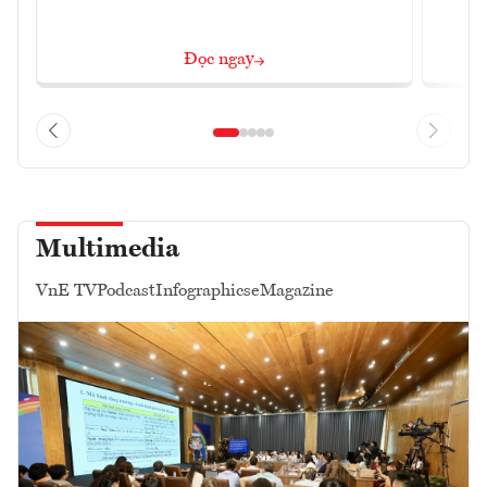
Đọc ngay
Multimedia
VnE TV
Podcast
Infographics
eMagazine