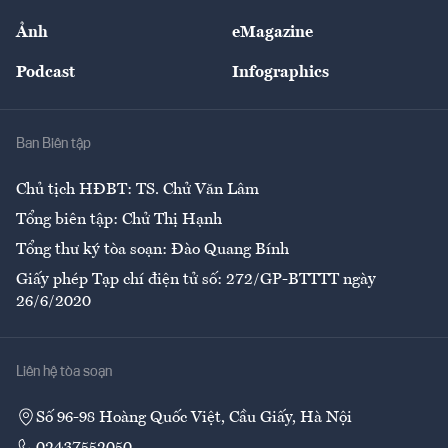
Sự kiện
Nhân lực
Ảnh
eMagazine
Đẹp +
An sinh
Podcast
Infographics
Giải trí
Y tế
Nhà
Ban Biên tập
Ẩm thực
Chủ tịch HĐBT: TS. Chử Văn Lâm
Tổng biên tập: Chử Thị Hạnh
Tổng thư ký tòa soạn: Đào Quang Bính
Giấy phép Tạp chí điện tử số: 272/GP-BTTTT ngày
26/6/2020
Liên hệ tòa soạn
Số 96-98 Hoàng Quốc Việt, Cầu Giấy, Hà Nội
02437552050