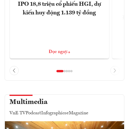
IPO 18,8 triệu cổ phiếu HGI, dự
kiến huy động 1.139 tỷ đồng
Đô
Đọc ngay
Multimedia
VnE TV
Podcast
Infographics
eMagazine