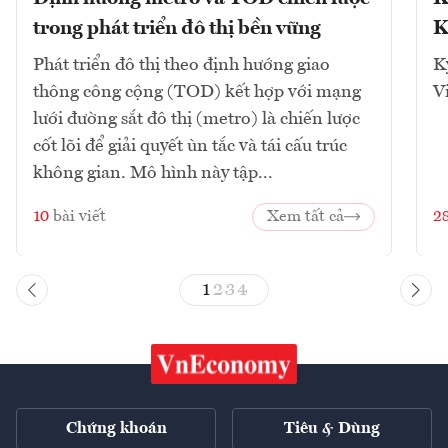
trong phát triển đô thị bền vững
K
Phát triển đô thị theo định hướng giao
K
thông công cộng (TOD) kết hợp với mạng
V
lưới đường sắt đô thị (metro) là chiến lược
cốt lõi để giải quyết ùn tắc và tái cấu trúc
không gian. Mô hình này tập...
10
bài viết
Xem tất cả
2
1
2
3
4
Chứng khoán
Tiêu & Dùng