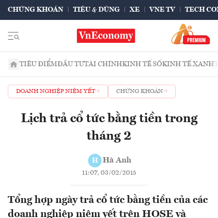
CHỨNG KHOÁN
TIÊU & DÙNG
XE
VNE TV
TECH CO
TIÊU ĐIỂM
ĐẦU TƯ
TÀI CHÍNH
KINH TẾ SỐ
KINH TẾ XANH
DOANH NGHIỆP NIÊM YẾT
CHỨNG KHOÁN
Lịch trả cổ tức bằng tiền trong
tháng 2
Hà Anh
H
11:07, 03/02/2015
Tổng hợp ngày trả cổ tức bằng tiền của các
doanh nghiệp niêm yết trên HOSE và