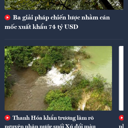
Ba giải pháp chiến lược nhằm cán
mốc xuất khẩu 74 tỷ USD
Thanh Hóa khẩn trương làm rõ
nguyên nhân nước suối Xú đổi màu
phí