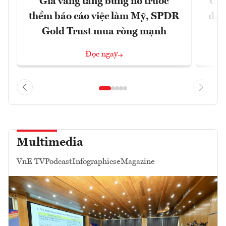
Giá vàng tăng bùng nổ trước
Chí
thềm báo cáo việc làm Mỹ, SPDR
đã 
Gold Trust mua ròng mạnh
Đọc ngay
Multimedia
VnE TV
Podcast
Infographics
eMagazine