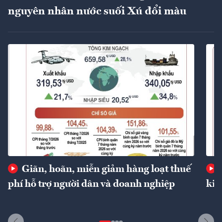
nguyên nhân nước suối Xú đổi màu
Giãn, hoãn, miễn giảm hàng loạt thuế
phí hỗ trợ người dân và doanh nghiệp
kin