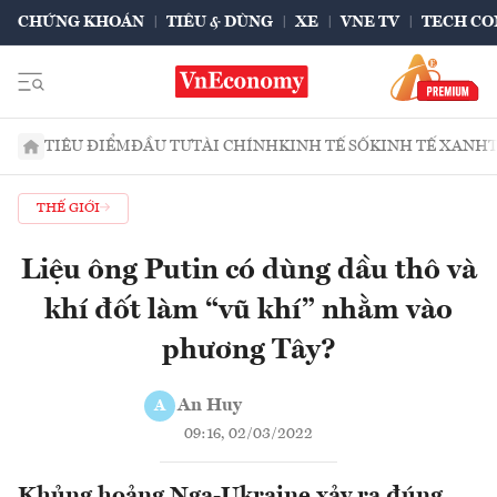
CHỨNG KHOÁN
TIÊU & DÙNG
XE
VNE TV
TECH CO
TIÊU ĐIỂM
ĐẦU TƯ
TÀI CHÍNH
KINH TẾ SỐ
KINH TẾ XANH
THẾ GIỚI
Liệu ông Putin có dùng dầu thô và
khí đốt làm “vũ khí” nhằm vào
phương Tây?
An Huy
A
09:16, 02/03/2022
Khủng hoảng Nga-Ukraine xảy ra đúng