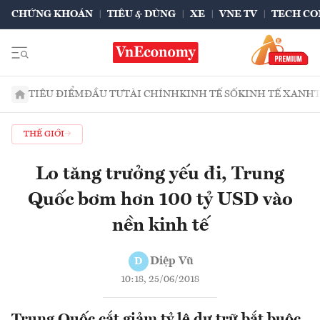
CHỨNG KHOÁN
TIÊU & DÙNG
XE
VNE TV
TECH CO
TIÊU ĐIỂM
ĐẦU TƯ
TÀI CHÍNH
KINH TẾ SỐ
KINH TẾ XANH
THẾ GIỚI
Lo tăng trưởng yếu đi, Trung
Quốc bơm hơn 100 tỷ USD vào
nền kinh tế
Diệp Vũ
D
10:18, 25/06/2018
Trung Quốc cắt giảm tỷ lệ dự trữ bắt buộc