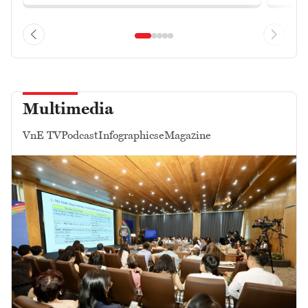
Multimedia
VnE TV
Podcast
Infographics
eMagazine