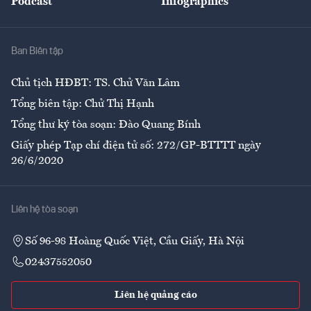
Podcast
Infographics
Giải trí
Y tế
Nhà
Ban Biên tập
Ẩm thực
Chủ tịch HĐBT: TS. Chử Văn Lâm
Tổng biên tập: Chử Thị Hạnh
Tổng thư ký tòa soạn: Đào Quang Bính
Giấy phép Tạp chí điện tử số: 272/GP-BTTTT ngày
26/6/2020
Liên hệ tòa soạn
Số 96-98 Hoàng Quốc Việt, Cầu Giấy, Hà Nội
02437552050
Liên hệ quảng cáo