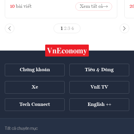
10
bài viết
Xem tất cả
2
1
2
3
4
Chứng khoán
Tiêu & Dùng
Xe
VnE TV
Tech Connect
English ++
Tất cả chuyên mục