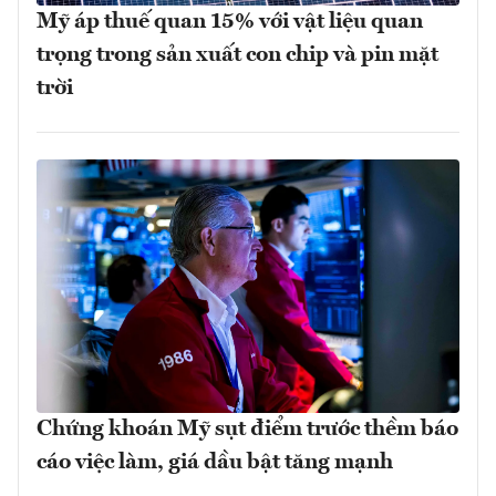
Mỹ áp thuế quan 15% với vật liệu quan
trọng trong sản xuất con chip và pin mặt
trời
Chứng khoán Mỹ sụt điểm trước thềm báo
cáo việc làm, giá dầu bật tăng mạnh