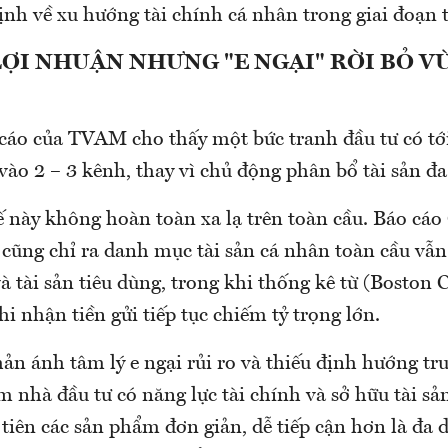
nh về xu hướng tài chính cá nhân trong giai đoạn t
ỢI NHUẬN NHƯNG "E NGẠI" RỜI BỎ V
o cáo của TVAM cho thấy một bức tranh đầu tư có t
 vào 2 – 3 kênh, thay vì chủ động phân bổ tài sản đa
ế này không hoàn toàn xa lạ trên toàn cầu. Báo cá
cũng chỉ ra danh mục tài sản cá nhân toàn cầu vẫn
à tài sản tiêu dùng, trong khi thống kê từ (Boston 
 nhận tiền gửi tiếp tục chiếm tỷ trọng lớn.
ản ánh tâm lý e ngại rủi ro và thiếu định hướng tr
 nhà đầu tư có năng lực tài chính và sở hữu tài sản 
tiên các sản phẩm đơn giản, dễ tiếp cận hơn là đa