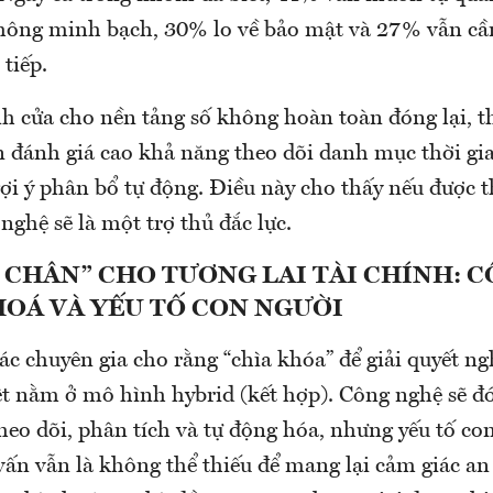
không minh bạch, 30% lo về bảo mật và 27% vẫn cầ
 tiếp.
nh cửa cho nền tảng số không hoàn toàn đóng lại,
n đánh giá cao khả năng theo dõi danh mục thời gi
gợi ý phân bổ tự động. Điều này cho thấy nếu được t
nghệ sẽ là một trợ thủ đắc lực.
 CHÂN” CHO TƯƠNG LAI TÀI CHÍNH: 
HOÁ VÀ YẾU TỐ CON NGƯỜI
ác chuyên gia cho rằng “chìa khóa” để giải quyết ng
t nằm ở mô hình hybrid (kết hợp). Công nghệ sẽ đó
heo dõi, phân tích và tự động hóa, nhưng yếu tố co
vấn vẫn là không thể thiếu để mang lại cảm giác an