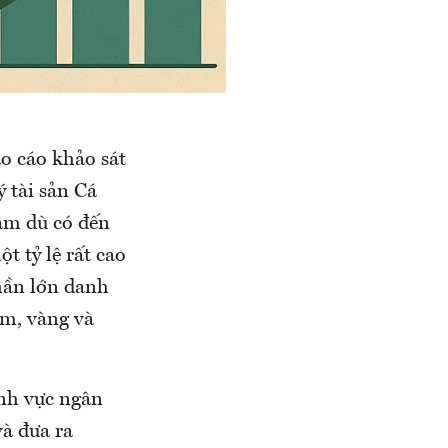
o cáo khảo sát
 tài sản Cá
âm dù có đến
 tỷ lệ rất cao
hần lớn danh
ệm, vàng và
ĩnh vực ngân
và đưa ra