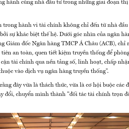
ồng hành cùng nhà đầu tư trong những giai đoạn thị
h trong hành vi tài chính không chỉ đến từ nhà đầu
bởi sự khác biệt thế hệ. Dưới góc nhìn của ngân hà
ng Giám đốc Ngân hàng TMCP Á Châu (ACB), chỉ ra
 tiên an toàn, quen tiết kiệm truyền thống để phòn
 cận tài chính qua nền tảng số, linh hoạt, chấp nhậ
thuộc vào dịch vụ ngân hàng truyền thống”.
ằng đây vừa là thách thức, vừa là cơ hội buộc các đ
y đổi, chuyển mình thành "đối tác tài chính trọn đờ