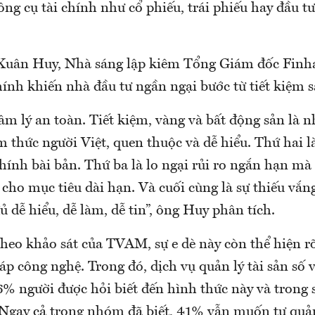
ng cụ tài chính như cổ phiếu, trái phiếu hay đầu tư
uân Huy, Nhà sáng lập kiêm Tổng Giám đốc Finhay
ính khiến nhà đầu tư ngần ngại bước từ tiết kiệm s
âm lý an toàn. Tiết kiệm, vàng và bất động sản là 
m thức người Việt, quen thuộc và dễ hiểu. Thứ hai là
chính bài bản. Thứ ba là lo ngại rủi ro ngắn hạn mà
o cho mục tiêu dài hạn. Và cuối cùng là sự thiếu vắ
ủ dễ hiểu, dễ làm, dễ tin”, ông Huy phân tích.
heo khảo sát của TVAM, sự e dè này còn thể hiện rõ
háp công nghệ. Trong đó, dịch vụ quản lý tài sản số 
6% người được hỏi biết đến hình thức này và trong 
 Ngay cả trong nhóm đã biết, 41% vẫn muốn tự quản