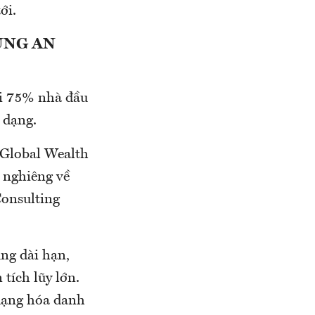
ới.
ÙNG AN
ới 75% nhà đầu
 dạng.
o Global Wealth
 nghiêng về
Consulting
ung dài hạn,
tích lũy lớn.
 dạng hóa danh