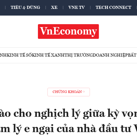
TIÊU & DÙNG
XE
VNE TV
TECH CONNECT
ÍNH
KINH TẾ SỐ
KINH TẾ XANH
THỊ TRƯỜNG
DOANH NGHIỆP
BẤT
CHỨNG KHOÁN
ào cho nghịch lý giữa kỳ vọ
âm lý e ngại của nhà đầu tư 