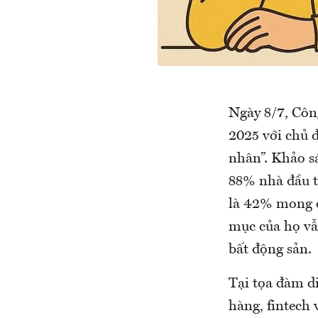
Ngày 8/7, Côn
2025 với chủ đ
nhân”. Khảo s
88% nhà đầu t
là 42% mong đ
mục của họ vẫ
bất động sản.
Tại tọa đàm di
hàng, fintech 