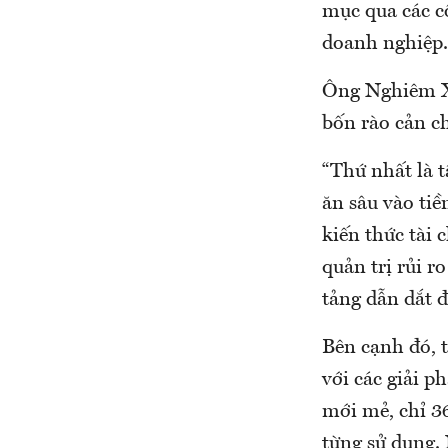
mục qua các cô
doanh nghiệp.
Ông Nghiêm X
bốn rào cản ch
“Thứ nhất là t
ăn sâu vào tiề
kiến thức tài 
quản trị rủi r
tảng dẫn dắt đ
Bên cạnh đó, t
với các giải p
mới mẻ, chỉ 3
từng sử dụng.