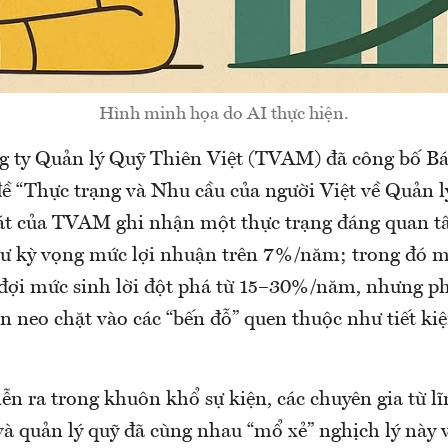
Hình minh họa do AI thực hiện.
g ty Quản lý Quỹ Thiên Việt (TVAM) đã công bố Bá
ề “Thực trạng và Nhu cầu của người Việt về Quản lý
át của TVAM ghi nhận một thực trạng đáng quan t
ư kỳ vọng mức lợi nhuận trên 7%/năm; trong đó một
ợi mức sinh lời đột phá từ 15–30%/năm, nhưng p
n neo chặt vào các “bến đỗ” quen thuộc như tiết ki
ễn ra trong khuôn khổ sự kiện, các chuyên gia từ l
và quản lý quỹ đã cùng nhau “mổ xẻ” nghịch lý này 