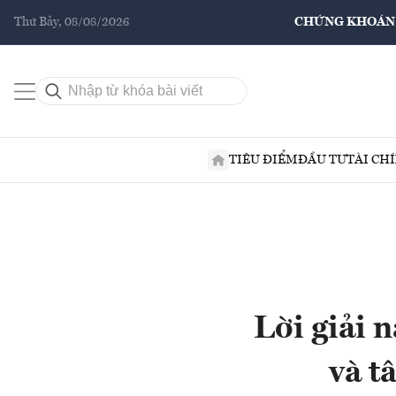
Thứ Bảy, 08/08/2026
CHỨNG KHOÁN
TIÊU ĐIỂM
ĐẦU TƯ
TÀI CH
Lời giải n
và t