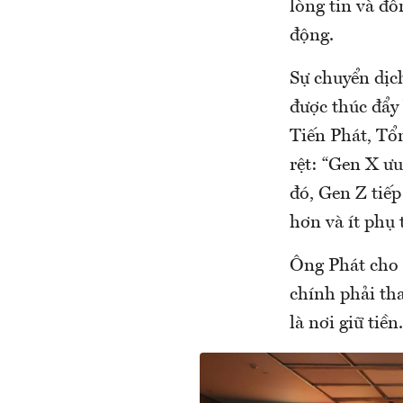
lòng tin và đ
động.
Sự chuyển dịc
được thúc đẩy 
Tiến Phát, Tổ
rệt: “Gen X ưu
đó, Gen Z tiếp
hơn và ít phụ 
Ông Phát cho r
chính phải tha
là nơi giữ tiền.