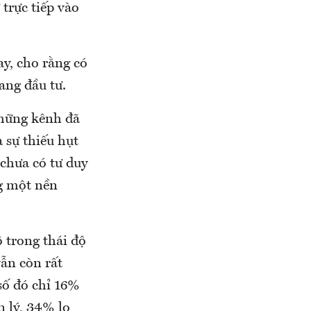
 trực tiếp vào
, cho rằng có
ang đầu tư.
những kênh đã
 sự thiếu hụt
 chưa có tư duy
ng một nền
 trong thái độ
vẫn còn rất
số đó chỉ 16%
 lý, 34% lo