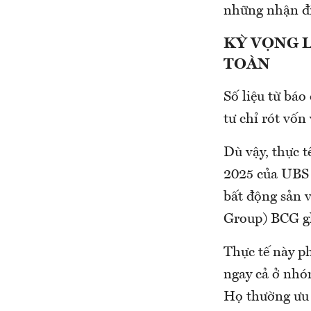
những nhận đị
KỲ VỌNG L
TOÀN
Số liệu từ bá
tư chỉ rót vốn
Dù vậy, thực t
2025 của UBS 
bất động sản v
Group) BCG ghi
Thực tế này ph
ngay cả ở nhóm
Họ thường ưu 