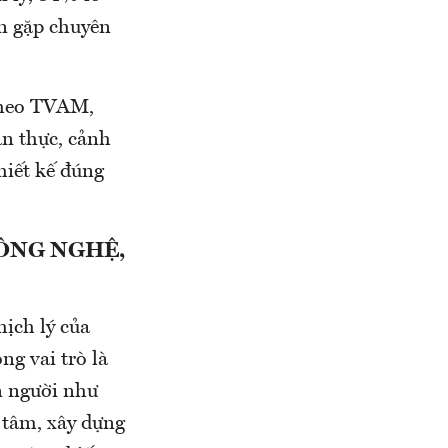
n gặp chuyên
 theo TVAM,
an thực, cảnh
hiết kế đúng
CÔNG NGHỆ,
hịch lý của
ng vai trò là
n người như
 tâm, xây dựng