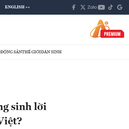
ENGLISH ++
 ĐỘNG SẢN
THẾ GIỚI
DÂN SINH
ng sinh lời
Việt?