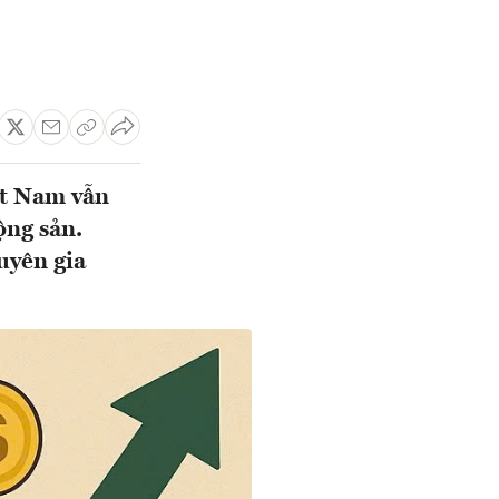
ệt Nam vẫn
ộng sản.
uyên gia