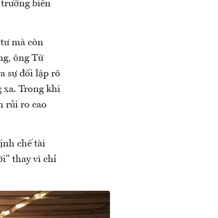
 trường biến
 tư mà còn
ng, ông Từ
 sự đối lập rõ
g xa. Trong khi
n rủi ro cao
ịnh chế tài
i" thay vì chỉ