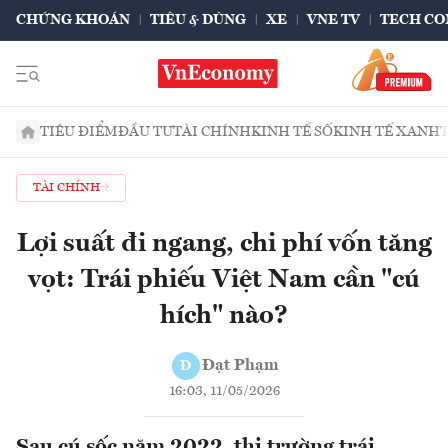
CHỨNG KHOÁN
TIÊU & DÙNG
XE
VNE TV
TECH CO
TIÊU ĐIỂM
ĐẦU TƯ
TÀI CHÍNH
KINH TẾ SỐ
KINH TẾ XANH
TÀI CHÍNH
Lợi suất đi ngang, chi phí vốn tăng
vọt: Trái phiếu Việt Nam cần "cú
hích" nào?
Đạt Phạm
Đ
16:03, 11/05/2026
Sau cú sốc năm 2022, thị trường trái