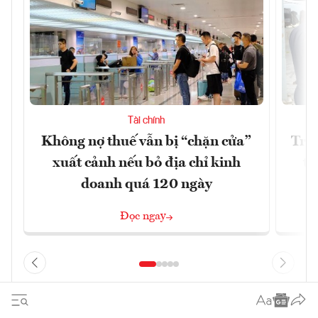
Tài chính
Không nợ thuế vẫn bị “chặn cửa”
Tron
xuất cảnh nếu bỏ địa chỉ kinh
từ
doanh quá 120 ngày
Đọc ngay