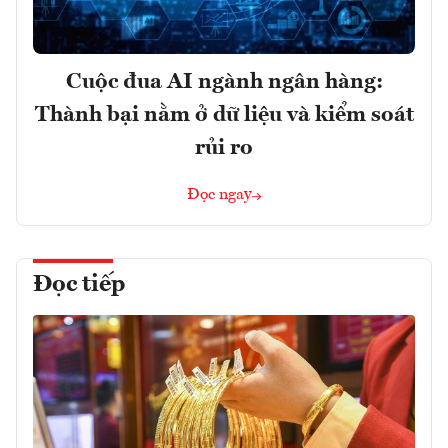
Cuộc đua AI ngành ngân hàng:
Thành bại nằm ở dữ liệu và kiểm soát
rủi ro
Đọc ngay
Đọc tiếp