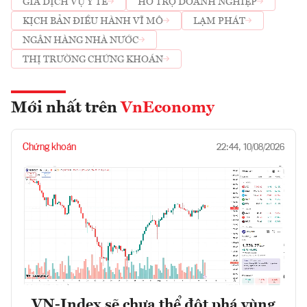
GIÁ DỊCH VỤ Y TẾ
HỖ TRỢ DOANH NGHIỆP
KỊCH BẢN ĐIỀU HÀNH VĨ MÔ
LẠM PHÁT
NGÂN HÀNG NHÀ NƯỚC
THỊ TRƯỜNG CHỨNG KHOÁN
Mới nhất trên
VnEconomy
Chứng khoán
22:44, 10/08/2026
VN-Index sẽ chưa thể đột phá vùng