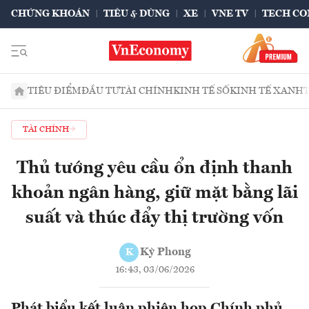
CHỨNG KHOÁN
TIÊU & DÙNG
XE
VNE TV
TECH CO
TIÊU ĐIỂM
ĐẦU TƯ
TÀI CHÍNH
KINH TẾ SỐ
KINH TẾ XANH
TÀI CHÍNH
Thủ tướng yêu cầu ổn định thanh
khoản ngân hàng, giữ mặt bằng lãi
suất và thúc đẩy thị trường vốn
Kỳ Phong
K
16:43, 03/06/2026
Phát biểu kết luận phiên họp Chính phủ