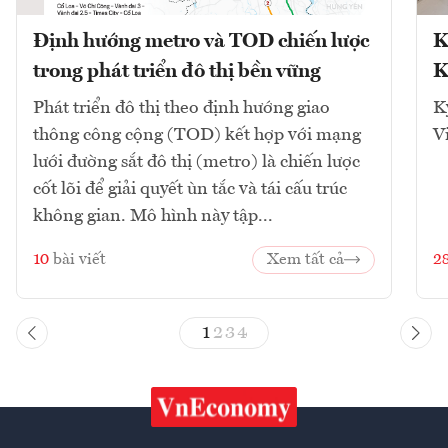
Định hướng metro và TOD chiến lược
K
trong phát triển đô thị bền vững
K
Phát triển đô thị theo định hướng giao
K
thông công cộng (TOD) kết hợp với mạng
V
lưới đường sắt đô thị (metro) là chiến lược
cốt lõi để giải quyết ùn tắc và tái cấu trúc
không gian. Mô hình này tập...
10
bài viết
Xem tất cả
2
1
2
3
4