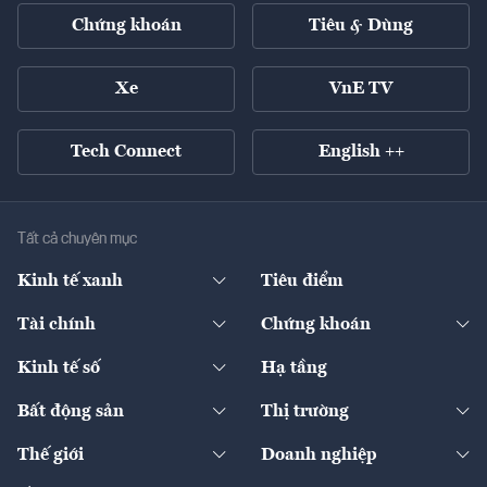
Chứng khoán
Tiêu & Dùng
Xe
VnE TV
Tech Connect
English ++
Tất cả chuyên mục
Kinh tế xanh
Tiêu điểm
Chuyển động xanh
Tài chính
Chứng khoán
Pháp lý
Ngân hàng
Doanh nghiệp niêm yết
Kinh tế số
Hạ tầng
Thương hiệu xanh
Thị trường vốn
Thị trường
Sản phẩm - Thị trường
Bất động sản
Thị trường
Diễn đàn
Thuế
Đầu tư
Tài sản số
Chính sách
Xuất nhập khẩu
Thế giới
Doanh nghiệp
Bảo hiểm
Quốc tế
Dịch vụ số
Thị trường
Khung pháp lý
Kinh tế
Chuyển động