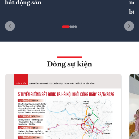
bất động sản
nôn
bất
Dòng sự kiện