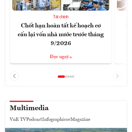
Tài chính
Chốt hạn hoàn tất kế hoạch cơ
Gi
cấu lại vốn nhà nước trước tháng
9/2026
Đọc ngay
Multimedia
VnE TV
Podcast
Infographics
eMagazine