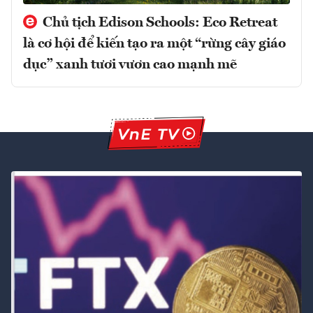
Chủ tịch Edison Schools: Eco Retreat
là cơ hội để kiến tạo ra một “rừng cây giáo
dục” xanh tươi vươn cao mạnh mẽ