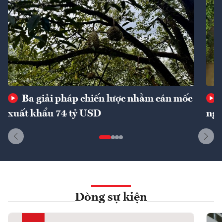
Ba giải pháp chiến lược nhằm cán mốc
xuất khẩu 74 tỷ USD
ngu
Dòng sự kiện