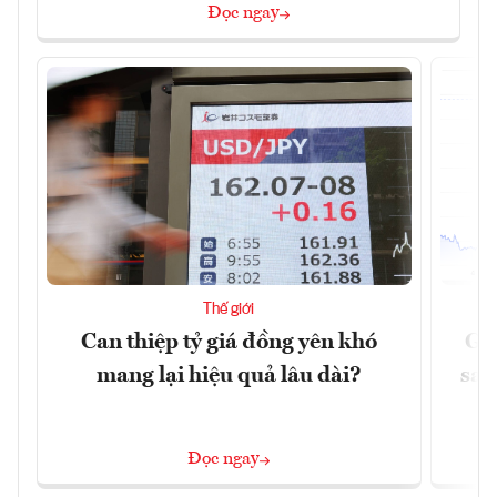
Đọc ngay
Thế giới
Can thiệp tỷ giá đồng yên khó
Gi
mang lại hiệu quả lâu dài?
sau
Đọc ngay