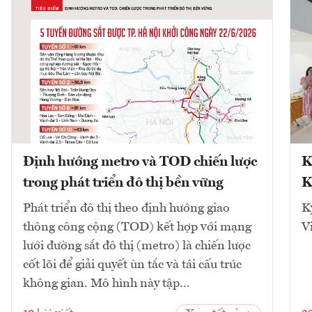
Định hướng metro và TOD chiến lược
K
trong phát triển đô thị bền vững
K
Phát triển đô thị theo định hướng giao
K
thông công cộng (TOD) kết hợp với mạng
V
lưới đường sắt đô thị (metro) là chiến lược
cốt lõi để giải quyết ùn tắc và tái cấu trúc
không gian. Mô hình này tập...