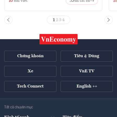
10
bài viết
Xem tất cả
2
1
2
3
4
Chứng khoán
Tiêu & Dùng
Xe
VnE TV
Tech Connect
English ++
Tất cả chuyên mục