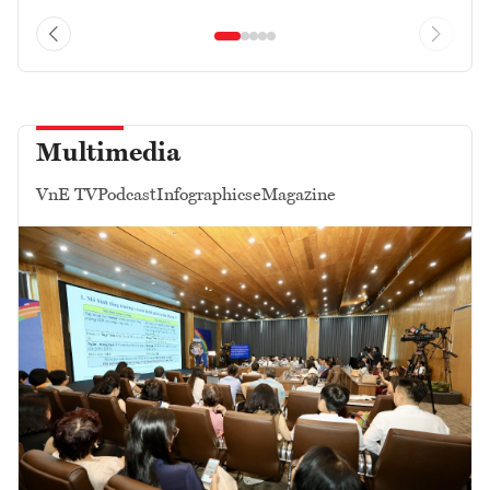
Multimedia
VnE TV
Podcast
Infographics
eMagazine