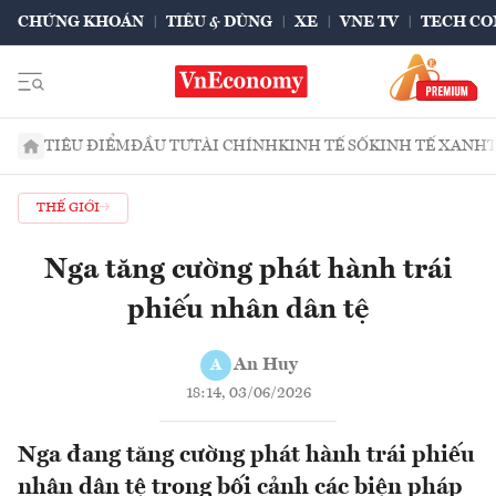
CHỨNG KHOÁN
TIÊU & DÙNG
XE
VNE TV
TECH CO
TIÊU ĐIỂM
ĐẦU TƯ
TÀI CHÍNH
KINH TẾ SỐ
KINH TẾ XANH
THẾ GIỚI
Nga tăng cường phát hành trái
phiếu nhân dân tệ
An Huy
A
18:14, 03/06/2026
Nga đang tăng cường phát hành trái phiếu
nhân dân tệ trong bối cảnh các biện pháp