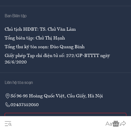
Nhà
Ban Biên tập
Ẩm thực
Chủ tịch HĐBT: TS. Chử Văn Lâm
Tổng biên tập: Chử Thị Hạnh
Tổng thư ký tòa soạn: Đào Quang Bính
Giấy phép Tạp chí điện tử số: 272/GP-BTTTT ngày
26/6/2020
Liên hệ tòa soạn
Số 96-98 Hoàng Quốc Việt, Cầu Giấy, Hà Nội
02437552050
Liên hệ quảng cáo