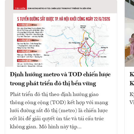
Định hướng metro và TOD chiến lược
K
trong phát triển đô thị bền vững
K
Phát triển đô thị theo định hướng giao
K
thông công cộng (TOD) kết hợp với mạng
V
lưới đường sắt đô thị (metro) là chiến lược
cốt lõi để giải quyết ùn tắc và tái cấu trúc
không gian. Mô hình này tập...