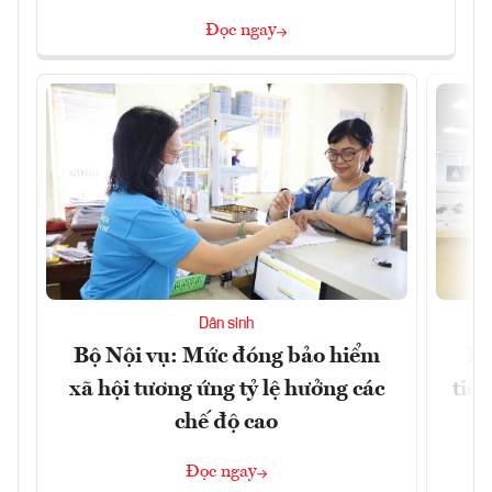
Đọc ngay
Dân sinh
Bộ Nội vụ: Mức đóng bảo hiểm
Bộ
xã hội tương ứng tỷ lệ hưởng các
tiề
chế độ cao
Đọc ngay