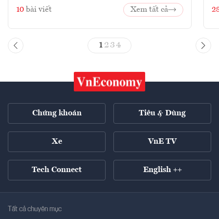
10
bài viết
Xem tất cả
2
1
2
3
4
Chứng khoán
Tiêu & Dùng
Xe
VnE TV
Tech Connect
English ++
Tất cả chuyên mục