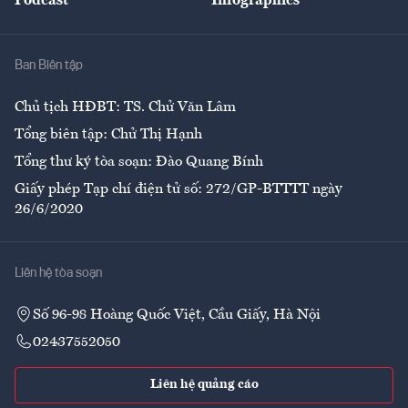
Podcast
Infographics
Giải trí
Y tế
Nhà
Ban Biên tập
Ẩm thực
Chủ tịch HĐBT: TS. Chử Văn Lâm
Tổng biên tập: Chử Thị Hạnh
Tổng thư ký tòa soạn: Đào Quang Bính
Giấy phép Tạp chí điện tử số: 272/GP-BTTTT ngày
26/6/2020
Liên hệ tòa soạn
Số 96-98 Hoàng Quốc Việt, Cầu Giấy, Hà Nội
02437552050
Liên hệ quảng cáo