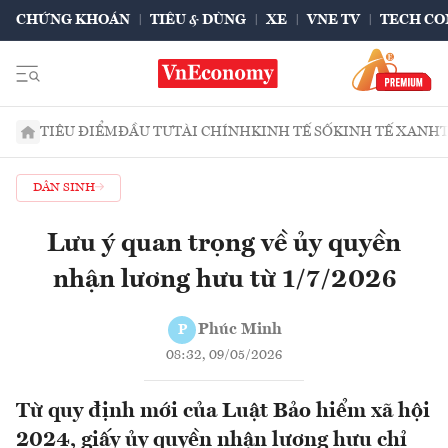
CHỨNG KHOÁN
TIÊU & DÙNG
XE
VNE TV
TECH CO
TIÊU ĐIỂM
ĐẦU TƯ
TÀI CHÍNH
KINH TẾ SỐ
KINH TẾ XANH
DÂN SINH
Lưu ý quan trọng về ủy quyền
nhận lương hưu từ 1/7/2026
Phúc Minh
P
08:32, 09/05/2026
Từ quy định mới của Luật Bảo hiểm xã hội
2024, giấy ủy quyền nhận lương hưu chỉ