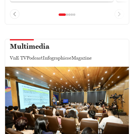
Multimedia
VnE TV
Podcast
Infographics
eMagazine