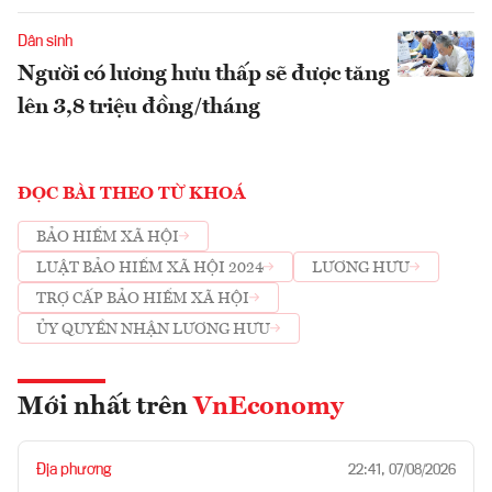
Dân sinh
Người có lương hưu thấp sẽ được tăng
lên 3,8 triệu đồng/tháng
ĐỌC BÀI THEO TỪ KHOÁ
BẢO HIỂM XÃ HỘI
LUẬT BẢO HIỂM XÃ HỘI 2024
LƯƠNG HƯU
TRỢ CẤP BẢO HIỂM XÃ HỘI
ỦY QUYỀN NHẬN LƯƠNG HƯU
Mới nhất trên
VnEconomy
Địa phương
22:41, 07/08/2026