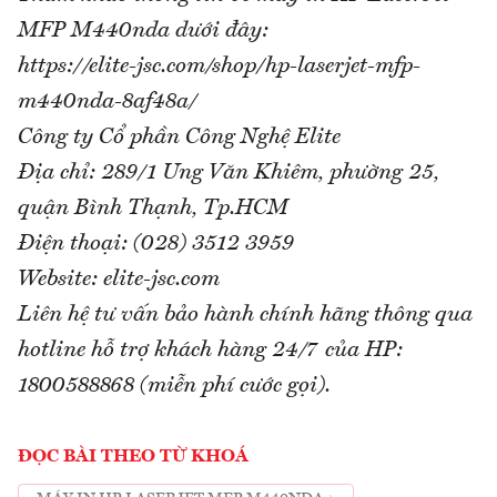
MFP M440nda dưới đây:
https://elite-jsc.com/shop/hp-laserjet-mfp-
m440nda-8af48a/
Công ty Cổ phần Công Nghệ Elite
Địa chỉ: 289/1 Ung Văn Khiêm, phường 25,
quận Bình Thạnh, Tp.HCM
Điện thoại: (028) 3512 3959
Website: elite-jsc.com
Liên hệ tư vấn bảo hành chính hãng thông qua
hotline hỗ trợ khách hàng 24/7 của HP:
1800588868 (miễn phí cước gọi).
ĐỌC BÀI THEO TỪ KHOÁ