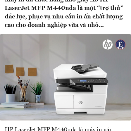
LaserJet MFP M440nda là một “trợ thủ”
đắc lực, phục vụ nhu cầu in ấn chất lượng
cao cho doanh nghiệp vừa và nhỏ...
HP LaserJet MFP M440nda là máy in văn