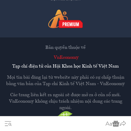
Bản quyền thuộc về
VnEconomy
Tạp chí điện tử của Hội Khoa học Kinh tế Việt Nam
Mọi tin bài đăng lại từ website này phải có sự chấp thuận
bằng văn bản của
Tạp chí Kinh tế Việt Nam - VnEconomy
Các trang liên kết ra ngoài sẽ được mở ra ở cửa sổ mới.
VnEconomy không chịu trách nhiệm nội dung các trang
ngoài.