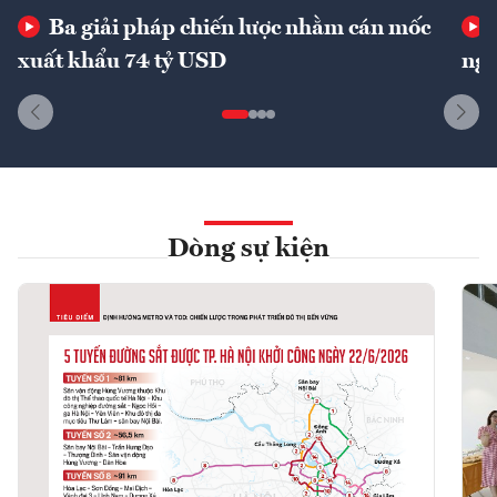
Ba giải pháp chiến lược nhằm cán mốc
xuất khẩu 74 tỷ USD
ngu
Dòng sự kiện