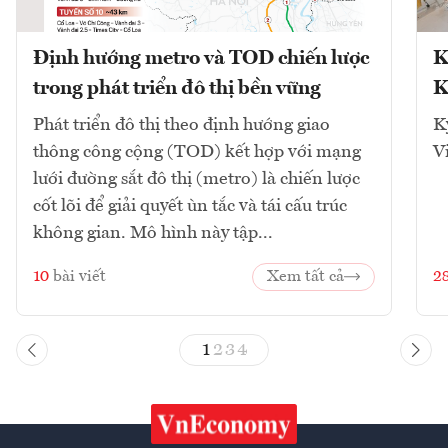
Định hướng metro và TOD chiến lược
K
trong phát triển đô thị bền vững
K
Phát triển đô thị theo định hướng giao
K
thông công cộng (TOD) kết hợp với mạng
V
lưới đường sắt đô thị (metro) là chiến lược
cốt lõi để giải quyết ùn tắc và tái cấu trúc
không gian. Mô hình này tập...
10
bài viết
Xem tất cả
2
1
2
3
4