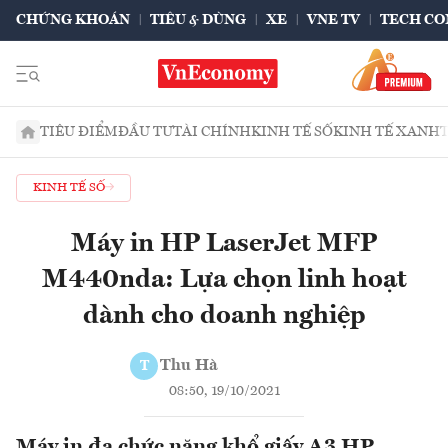
CHỨNG KHOÁN
TIÊU & DÙNG
XE
VNE TV
TECH CO
TIÊU ĐIỂM
ĐẦU TƯ
TÀI CHÍNH
KINH TẾ SỐ
KINH TẾ XANH
KINH TẾ SỐ
Máy in HP LaserJet MFP
M440nda: Lựa chọn linh hoạt
dành cho doanh nghiệp
Thu Hà
T
08:50, 19/10/2021
Máy in đa chức năng khổ giấy A3 HP