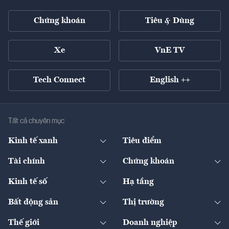
Chứng khoán
Tiêu & Dùng
Xe
VnE TV
Tech Connect
English ++
Tất cả chuyên mục
Kinh tế xanh
Tiêu điểm
Chuyển động xanh
Tài chính
Chứng khoán
Pháp lý
Ngân hàng
Doanh nghiệp niêm yết
Kinh tế số
Hạ tầng
Thương hiệu xanh
Thị trường vốn
Thị trường
Sản phẩm - Thị trường
Bất động sản
Thị trường
Diễn đàn
Thuế
Đầu tư
Tài sản số
Chính sách
Xuất nhập khẩu
Thế giới
Doanh nghiệp
Bảo hiểm
Quốc tế