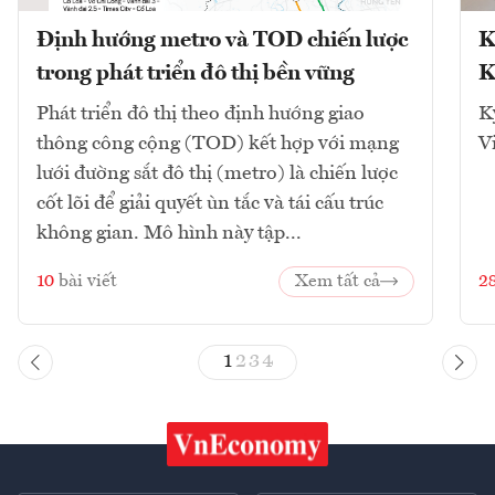
Định hướng metro và TOD chiến lược
K
trong phát triển đô thị bền vững
K
Phát triển đô thị theo định hướng giao
K
thông công cộng (TOD) kết hợp với mạng
V
lưới đường sắt đô thị (metro) là chiến lược
cốt lõi để giải quyết ùn tắc và tái cấu trúc
không gian. Mô hình này tập...
10
bài viết
Xem tất cả
2
1
2
3
4