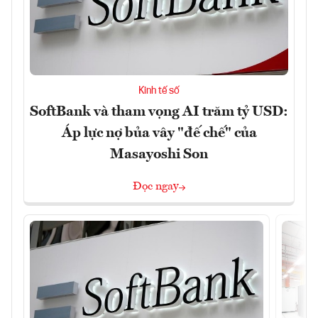
Kinh tế số
SoftBank và tham vọng AI trăm tỷ USD:
Áp lực nợ bủa vây "đế chế" của
Masayoshi Son
Đọc ngay