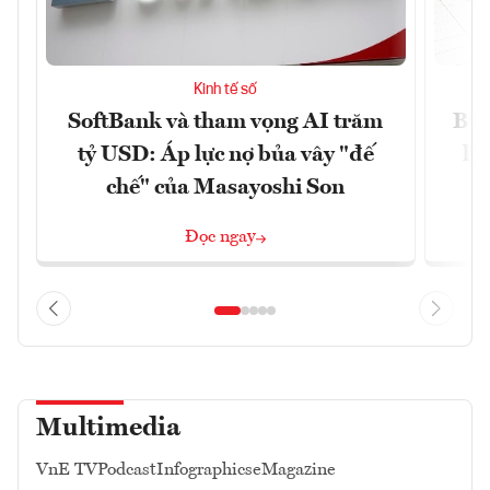
Kinh tế số
SoftBank và tham vọng AI trăm
Bùn
tỷ USD: Áp lực nợ bủa vây "đế
li
chế" của Masayoshi Son
Đọc ngay
Multimedia
VnE TV
Podcast
Infographics
eMagazine