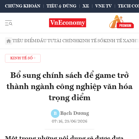
CHỨNG KHOÁN
TIÊU & DÙNG
XE
VNE TV
TECH CO
TIÊU ĐIỂM
ĐẦU TƯ
TÀI CHÍNH
KINH TẾ SỐ
KINH TẾ XANH
KINH TẾ SỐ
Bổ sung chính sách để game trở
thành ngành công nghiệp văn hóa
trọng điểm
Bạch Dương
B
07:16, 25/06/2026
Một trong những nội dung sẽ được đưa