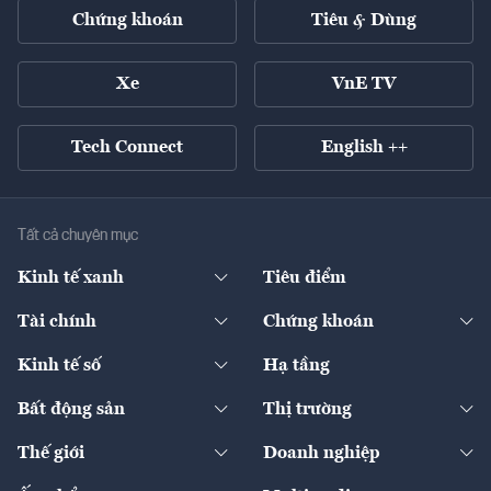
Chứng khoán
Tiêu & Dùng
Xe
VnE TV
Tech Connect
English ++
Tất cả chuyên mục
Kinh tế xanh
Tiêu điểm
Chuyển động xanh
Tài chính
Chứng khoán
Pháp lý
Ngân hàng
Doanh nghiệp niêm yết
Kinh tế số
Hạ tầng
Thương hiệu xanh
Thị trường vốn
Thị trường
Sản phẩm - Thị trường
Bất động sản
Thị trường
Diễn đàn
Thuế
Đầu tư
Tài sản số
Chính sách
Xuất nhập khẩu
Thế giới
Doanh nghiệp
Bảo hiểm
Quốc tế
Dịch vụ số
Thị trường
Khung pháp lý
Kinh tế
Chuyển động