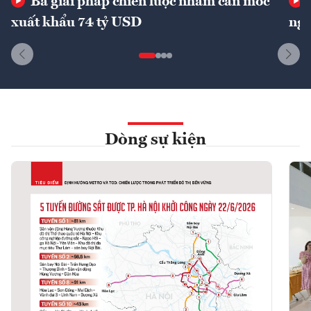
Ba giải pháp chiến lược nhằm cán mốc
xuất khẩu 74 tỷ USD
ngu
Dòng sự kiện