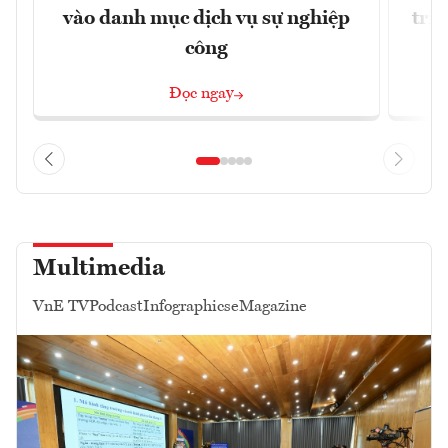
vào danh mục dịch vụ sự nghiệp
trị
công
Đọc ngay
Multimedia
VnE TV
Podcast
Infographics
eMagazine