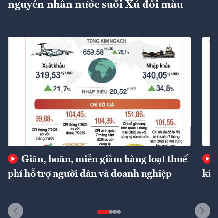
nguyên nhân nước suối Xú đổi màu
Giãn, hoãn, miễn giảm hàng loạt thuế
phí hỗ trợ người dân và doanh nghiệp
kin