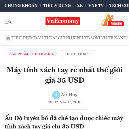
CHỨNG KHOÁN
TIÊU & DÙNG
XE
VNE TV
TECH CO
TIÊU ĐIỂM
ĐẦU TƯ
TÀI CHÍNH
KINH TẾ SỐ
KINH TẾ XANH
SẢN PHẨM - THỊ TRƯỜNG
KINH TẾ SỐ
Máy tính xách tay rẻ nhất thế giới
giá 35 USD
An Huy
A
08:02, 24/07/2010
Ấn Độ tuyên bố đã chế tạo được chiếc máy
tính xách tay giá chỉ 35 USD