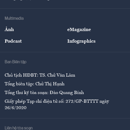
Doanh nhân
Tư vấn Tiêu & Dùng
Infographics
Hạ tầng
Sức khỏe
Khung pháp lý
Doanh nghiệp
Địa phương
Thị trường
Bảo hiểm
Multimedia
Sự kiện
Nhân lực
Ảnh
eMagazine
Đẹp +
An sinh
Podcast
Infographics
Giải trí
Y tế
Nhà
Ban Biên tập
Ẩm thực
Chủ tịch HĐBT: TS. Chử Văn Lâm
Tổng biên tập: Chử Thị Hạnh
Tổng thư ký tòa soạn: Đào Quang Bính
Giấy phép Tạp chí điện tử số: 272/GP-BTTTT ngày
26/6/2020
Liên hệ tòa soạn