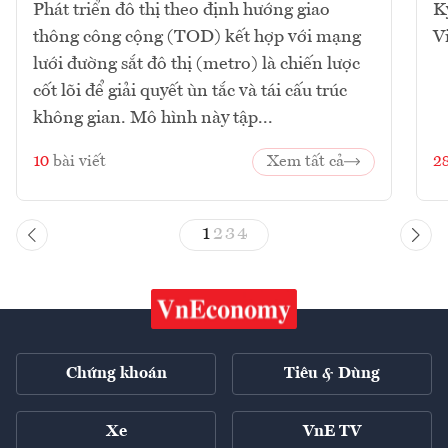
Phát triển đô thị theo định hướng giao
K
thông công cộng (TOD) kết hợp với mạng
V
lưới đường sắt đô thị (metro) là chiến lược
cốt lõi để giải quyết ùn tắc và tái cấu trúc
không gian. Mô hình này tập...
10
bài viết
Xem tất cả
2
1
2
3
4
Chứng khoán
Tiêu & Dùng
Xe
VnE TV