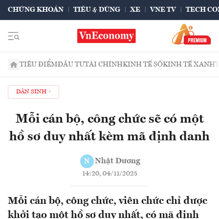
CHỨNG KHOÁN
TIÊU & DÙNG
XE
VNE TV
TECH CO
TIÊU ĐIỂM
ĐẦU TƯ
TÀI CHÍNH
KINH TẾ SỐ
KINH TẾ XANH
DÂN SINH
Mỗi cán bộ, công chức sẽ có một
hồ sơ duy nhất kèm mã định danh
Nhật Dương
N
14:20, 04/11/2025
Mỗi cán bộ, công chức, viên chức chỉ được
khởi tạo một hồ sơ duy nhất, có mã định