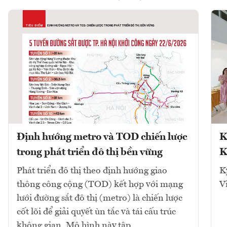
Định hướng metro và TOD chiến lược
K
trong phát triển đô thị bền vững
K
Phát triển đô thị theo định hướng giao
K
thông công cộng (TOD) kết hợp với mạng
V
lưới đường sắt đô thị (metro) là chiến lược
cốt lõi để giải quyết ùn tắc và tái cấu trúc
không gian. Mô hình này tập...