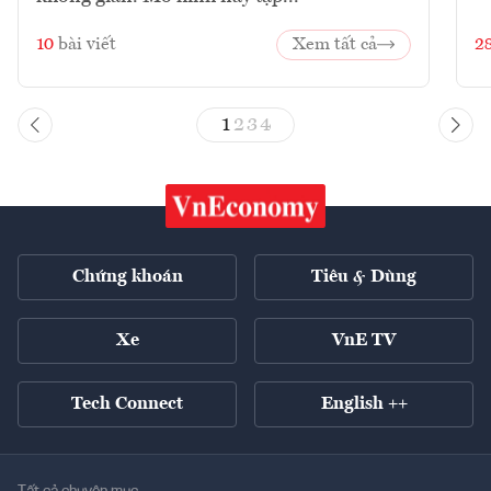
10
bài viết
Xem tất cả
2
1
2
3
4
Chứng khoán
Tiêu & Dùng
Xe
VnE TV
Tech Connect
English ++