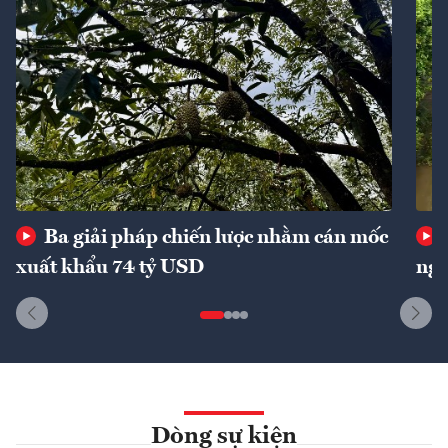
Ba giải pháp chiến lược nhằm cán mốc
xuất khẩu 74 tỷ USD
ngu
Dòng sự kiện