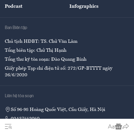
An sinh
Podcast
Infographics
Giải trí
Y tế
Nhà
Ban Biên tập
Ẩm thực
Chủ tịch HĐBT: TS. Chử Văn Lâm
Tổng biên tập: Chử Thị Hạnh
Tổng thư ký tòa soạn: Đào Quang Bính
Giấy phép Tạp chí điện tử số: 272/GP-BTTTT ngày
26/6/2020
Liên hệ tòa soạn
Số 96-98 Hoàng Quốc Việt, Cầu Giấy, Hà Nội
02437552050
Liên hệ quảng cáo