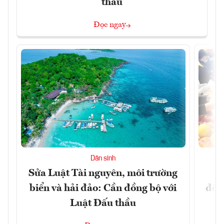
thầu
Đọc ngay
Dân sinh
Sửa Luật Tài nguyên, môi trường
L
biển và hải đảo: Cần đồng bộ với
đổi)
Luật Đấu thầu