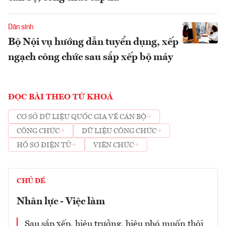
Dân sinh
Bộ Nội vụ hướng dẫn tuyển dụng, xếp
ngạch công chức sau sắp xếp bộ máy
ĐỌC BÀI THEO TỪ KHOÁ
CƠ SỞ DỮ LIỆU QUỐC GIA VỀ CÁN BỘ
CÔNG CHỨC
DỮ LIỆU CÔNG CHỨC
HỒ SƠ ĐIỆN TỬ
VIÊN CHỨC
CHỦ ĐỀ
Nhân lực - Việc làm
Sau sắp xếp, hiệu trưởng, hiệu phó muốn thôi