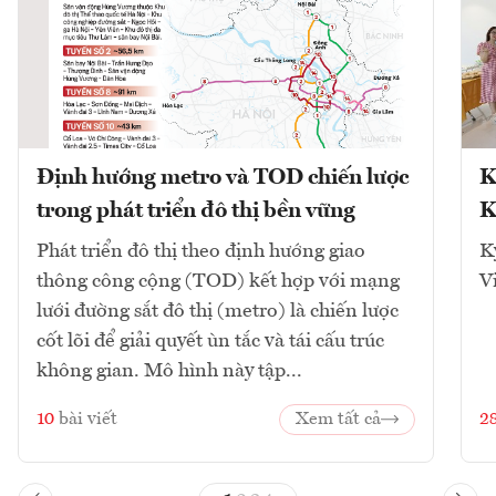
Định hướng metro và TOD chiến lược
K
trong phát triển đô thị bền vững
K
Phát triển đô thị theo định hướng giao
K
thông công cộng (TOD) kết hợp với mạng
V
lưới đường sắt đô thị (metro) là chiến lược
cốt lõi để giải quyết ùn tắc và tái cấu trúc
không gian. Mô hình này tập...
10
bài viết
Xem tất cả
2