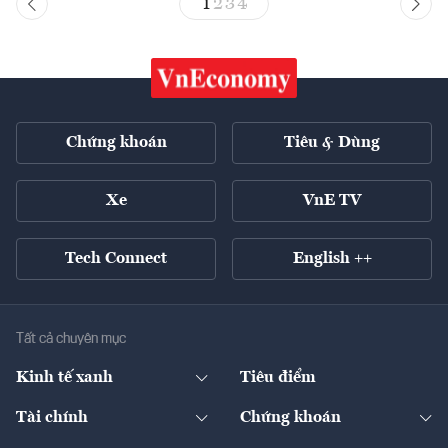
1
2
3
4
Chứng khoán
Tiêu & Dùng
Xe
VnE TV
Tech Connect
English ++
Tất cả chuyên mục
Kinh tế xanh
Tiêu điểm
Chuyển động xanh
Tài chính
Chứng khoán
Pháp lý
Ngân hàng
Doanh nghiệp niêm yết