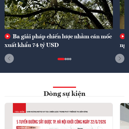
Ba giải pháp chiến lược nhằm cán mốc
xuất khẩu 74 tỷ USD
ngu
Dòng sự kiện