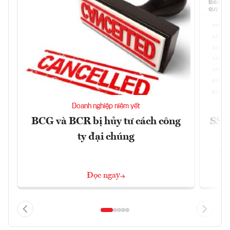
Doanh nghiệp niêm yết
BCG và BCR bị hủy tư cách công
SSI 
ty đại chúng
2/
Đọc ngay