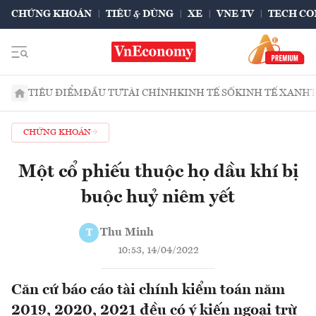
CHỨNG KHOÁN
TIÊU & DÙNG
XE
VNE TV
TECH CO
TIÊU ĐIỂM
ĐẦU TƯ
TÀI CHÍNH
KINH TẾ SỐ
KINH TẾ XANH
CHỨNG KHOÁN
Một cổ phiếu thuộc họ dầu khí bị
buộc huỷ niêm yết
Thu Minh
T
10:53, 14/04/2022
Căn cứ báo cáo tài chính kiểm toán năm
2019, 2020, 2021 đều có ý kiến ngoại trừ