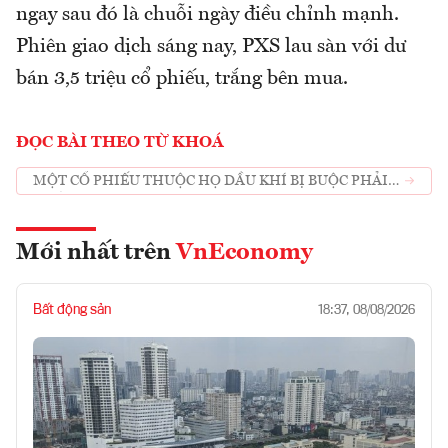
ngay sau đó là chuỗi ngày điều chỉnh mạnh.
Phiên giao dịch sáng nay, PXS lau sàn với dư
bán 3,5 triệu cổ phiếu, trắng bên mua.
ĐỌC BÀI THEO TỪ KHOÁ
MỘT CỔ PHIẾU THUỘC HỌ DẦU KHÍ BỊ BUỘC PHẢI
HUỶ NIÊM YẾT
Mới nhất trên
VnEconomy
Bất động sản
18:37, 08/08/2026