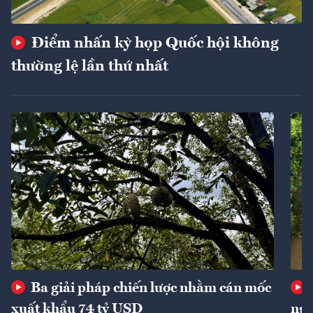
Điểm nhấn kỳ họp Quốc hội không
thường lệ lần thứ nhất
Ba giải pháp chiến lược nhằm cán mốc
xuất khẩu 74 tỷ USD
ngu