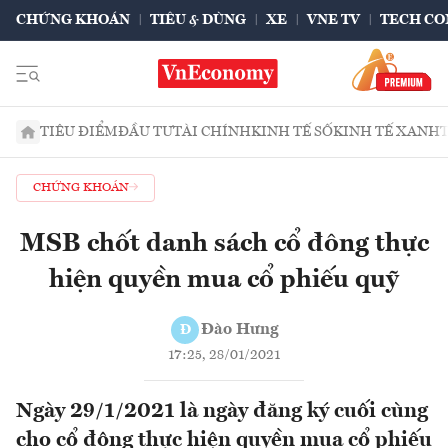
CHỨNG KHOÁN
TIÊU & DÙNG
XE
VNE TV
TECH CO
TIÊU ĐIỂM
ĐẦU TƯ
TÀI CHÍNH
KINH TẾ SỐ
KINH TẾ XANH
CHỨNG KHOÁN
MSB chốt danh sách cổ đông thực
hiện quyền mua cổ phiếu quỹ
Đào Hưng
Đ
17:25, 28/01/2021
Ngày 29/1/2021 là ngày đăng ký cuối cùng
cho cổ đông thực hiện quyền mua cổ phiếu