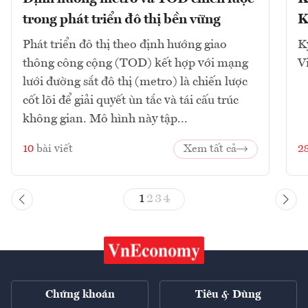
trong phát triển đô thị bền vững
K
Phát triển đô thị theo định hướng giao
K
thông công cộng (TOD) kết hợp với mạng
V
lưới đường sắt đô thị (metro) là chiến lược
cốt lõi để giải quyết ùn tắc và tái cấu trúc
không gian. Mô hình này tập...
10
bài viết
Xem tất cả
2
1
2
3
4
Chứng khoán
Tiêu & Dùng