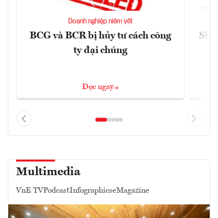
Doanh nghiệp niêm yết
BCG và BCR bị hủy tư cách công
SSI 
ty đại chúng
2/
Đọc ngay
Multimedia
VnE TV
Podcast
Infographics
eMagazine