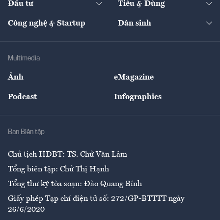
Đầu tư
Tiêu & Dùng
Quản trị số
Cafe BĐS
Thị trường
Kinh doanh
Kết nối
Tạp chí kinh tế Việt Nam
eMagazine
Nhà đầu tư
Du lịch
Công nghệ & Startup
Dân sinh
Tư vấn
Nông sản
Doanh nhân
Tư vấn Tiêu & Dùng
Infographics
Hạ tầng
Sức khỏe
Khung pháp lý
Doanh nghiệp
Địa phương
Thị trường
Bảo hiểm
Multimedia
Sự kiện
Nhân lực
Ảnh
eMagazine
Đẹp +
An sinh
Podcast
Infographics
Giải trí
Y tế
Nhà
Ban Biên tập
Ẩm thực
Chủ tịch HĐBT: TS. Chử Văn Lâm
Tổng biên tập: Chử Thị Hạnh
Tổng thư ký tòa soạn: Đào Quang Bính
Giấy phép Tạp chí điện tử số: 272/GP-BTTTT ngày
26/6/2020