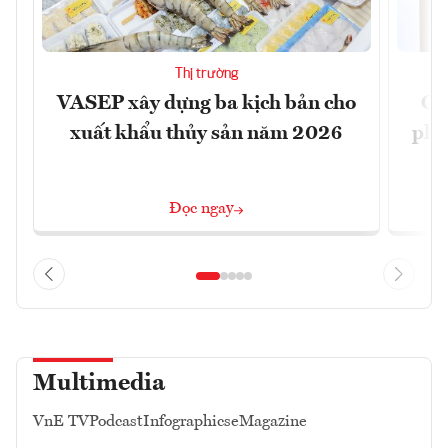
Thị trường
VASEP xây dựng ba kịch bản cho
Ca
xuất khẩu thủy sản năm 2026
phá 
đ
Đọc ngay
Multimedia
VnE TV
Podcast
Infographics
eMagazine