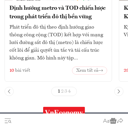
Định hướng metro và TOD chiến lược
K
trong phát triển đô thị bền vững
K
Phát triển đô thị theo định hướng giao
K
thông công cộng (TOD) kết hợp với mạng
V
lưới đường sắt đô thị (metro) là chiến lược
cốt lõi để giải quyết ùn tắc và tái cấu trúc
không gian. Mô hình này tập...
10
bài viết
Xem tất cả
2
1
2
3
4