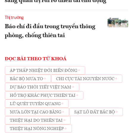
sang quản trị rủi ro thiên tai chủ động
Thị trường
Báo chí đi đầu trong truyền thông
phòng, chống thiên tai
ĐỌC BÀI THEO TỪ KHOÁ
ÁP THẤP NHIỆT ĐỚI BIỂN ĐÔNG
BẮC BỘ MƯA TO
CHI CỤC TÀI NGUYÊN NƯỚC
DỰ BÁO THỜI TIẾT VIỆT NAM
HỖ TRỢ KHẮC PHỤC THIÊN TAI
LŨ QUÉT TUYÊN QUANG
MƯA LỚN TẠI CAO BẰNG
SẠT LỞ ĐẤT BẮC BỘ
THIỆT HẠI DO THIÊN TAI
THIỆT HẠI NÔNG NGHIỆP