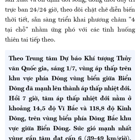
sản xuất và ổn định đời sống, đồng thời duy trì
trực ban 24/24 giờ, theo dõi chặt chẽ diễn biến
thời tiết, sẵn sàng triển khai phương châm "4
tại chỗ" nhằm ứng phó với các tình huống
thiên tai tiếp theo.
Theo Trung tâm Dự báo Khí tượng Thủy
văn Quốc gia, sáng 1/7, vùng áp thấp trên
khu vực phía Đông vùng biển giữa Biển
Đông đã mạnh lên thành áp thấp nhiệt đới.
Hồi 7 giờ, tâm áp thấp nhiệt đới nằm ở
khoảng 14,5 độ Vĩ Bắc và 118,8 độ Kinh
Đông, trên vùng biển phía Đông Bắc khu
vực giữa Biển Đông. Sức gió mạnh nhất
vùng gần tâm đạt cấp 6 (39-49 km/giờ),