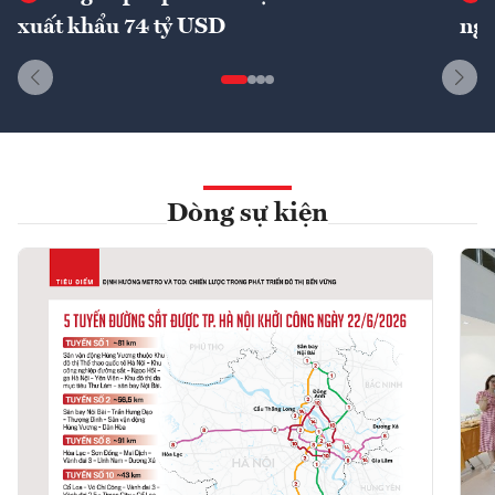
xuất khẩu 74 tỷ USD
ngu
Dòng sự kiện