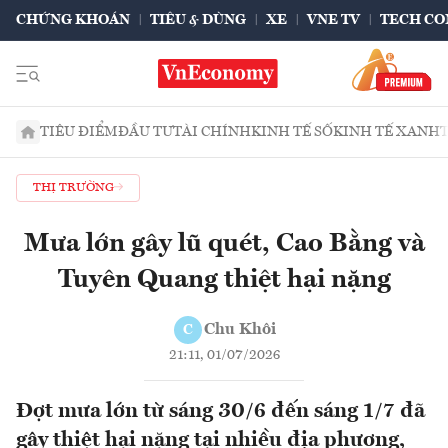
CHỨNG KHOÁN
TIÊU & DÙNG
XE
VNE TV
TECH CO
TIÊU ĐIỂM
ĐẦU TƯ
TÀI CHÍNH
KINH TẾ SỐ
KINH TẾ XANH
THỊ TRƯỜNG
Mưa lớn gây lũ quét, Cao Bằng và
Tuyên Quang thiệt hại nặng
Chu Khôi
C
21:11, 01/07/2026
Đợt mưa lớn từ sáng 30/6 đến sáng 1/7 đã
gây thiệt hại nặng tại nhiều địa phương,