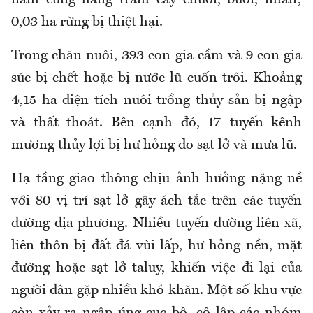
năm cùng hàng trăm cây chuối, bưởi, nhãn;
0,03 ha rừng bị thiệt hại.
Trong chăn nuôi, 393 con gia cầm và 9 con gia
súc bị chết hoặc bị nước lũ cuốn trôi. Khoảng
4,15 ha diện tích nuôi trồng thủy sản bị ngập
và thất thoát. Bên cạnh đó, 17 tuyến kênh
mương thủy lợi bị hư hỏng do sạt lở và mưa lũ.
Hạ tầng giao thông chịu ảnh hưởng nặng nề
với 80 vị trí sạt lở gây ách tắc trên các tuyến
đường địa phương. Nhiều tuyến đường liên xã,
liên thôn bị đất đá vùi lấp, hư hỏng nền, mặt
đường hoặc sạt lở taluy, khiến việc đi lại của
người dân gặp nhiều khó khăn. Một số khu vực