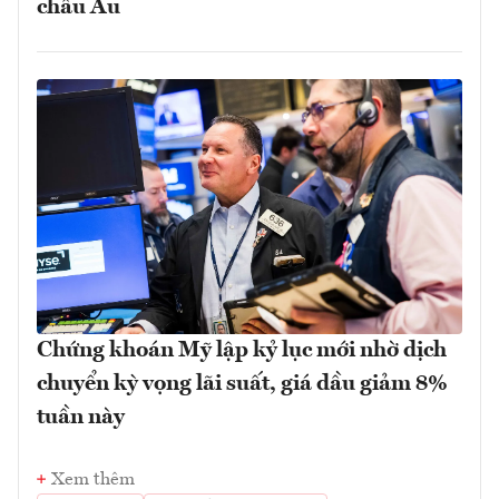
châu Âu
Chứng khoán Mỹ lập kỷ lục mới nhờ dịch
chuyển kỳ vọng lãi suất, giá dầu giảm 8%
tuần này
Xem thêm