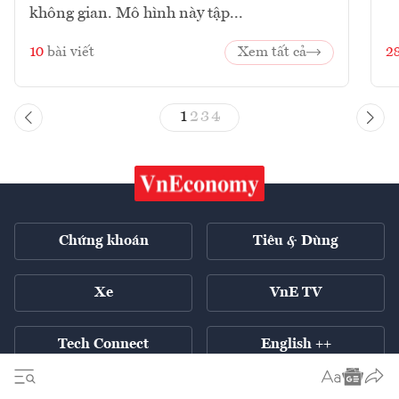
không gian. Mô hình này tập...
10
bài viết
Xem tất cả
2
1
2
3
4
Chứng khoán
Tiêu & Dùng
Xe
VnE TV
Tech Connect
English ++