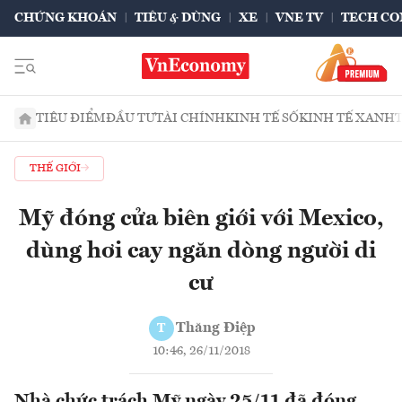
CHỨNG KHOÁN
TIÊU & DÙNG
XE
VNE TV
TECH CO
TIÊU ĐIỂM
ĐẦU TƯ
TÀI CHÍNH
KINH TẾ SỐ
KINH TẾ XANH
THẾ GIỚI
Mỹ đóng cửa biên giới với Mexico,
dùng hơi cay ngăn dòng người di
cư
Thăng Điệp
T
10:46, 26/11/2018
Nhà chức trách Mỹ ngày 25/11 đã đóng