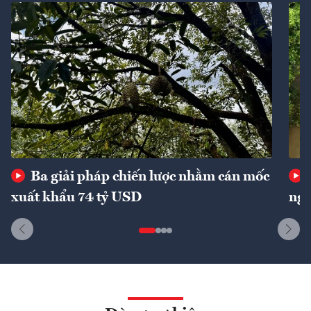
Ba giải pháp chiến lược nhằm cán mốc
xuất khẩu 74 tỷ USD
ngu