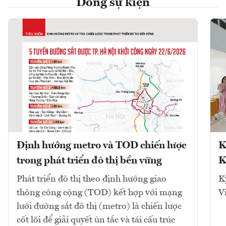
Dòng sự kiện
Định hướng metro và TOD chiến lược
K
trong phát triển đô thị bền vững
K
Phát triển đô thị theo định hướng giao
K
thông công cộng (TOD) kết hợp với mạng
V
lưới đường sắt đô thị (metro) là chiến lược
cốt lõi để giải quyết ùn tắc và tái cấu trúc