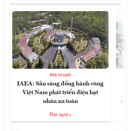
Kinh tế xanh
IAEA: Sẵn sàng đồng hành cùng
Việt Nam phát triển điện hạt
ph
nhân an toàn
miễ
Đọc ngay