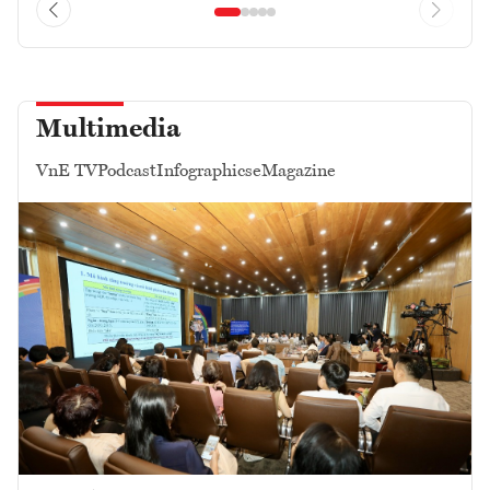
Multimedia
VnE TV
Podcast
Infographics
eMagazine