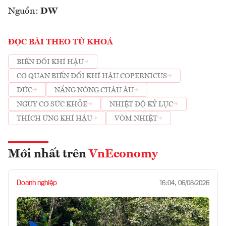
Nguồn:
DW
ĐỌC BÀI THEO TỪ KHOÁ
BIẾN ĐỔI KHÍ HẬU
CƠ QUAN BIẾN ĐỔI KHÍ HẬU COPERNICUS
ĐỨC
NẮNG NÓNG CHÂU ÂU
NGUY CƠ SỨC KHỎE
NHIỆT ĐỘ KỶ LỤC
THÍCH ỨNG KHÍ HẬU
VÒM NHIỆT
Mới nhất trên
VnEconomy
Doanh nghiệp
16:04, 06/08/2026