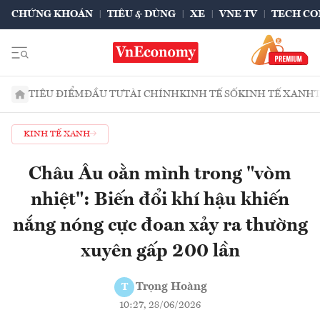
CHỨNG KHOÁN
TIÊU & DÙNG
XE
VNE TV
TECH CO
TIÊU ĐIỂM
ĐẦU TƯ
TÀI CHÍNH
KINH TẾ SỐ
KINH TẾ XANH
KINH TẾ XANH
Châu Âu oằn mình trong "vòm
nhiệt": Biến đổi khí hậu khiến
nắng nóng cực đoan xảy ra thường
xuyên gấp 200 lần
Trọng Hoàng
T
10:27, 28/06/2026