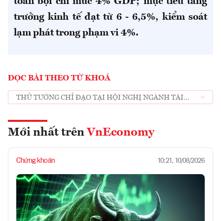
toán bội chi mức 4% GDP; mục tiêu tăng
trưởng kinh tế đạt từ 6 - 6,5%, kiểm soát
lạm phát trong phạm vi 4%.
ĐỌC BÀI THEO TỪ KHOÁ
THỦ TƯỚNG CHỈ ĐẠO TẠI HỘI NGHỊ NGÀNH TÀI
CHÍNH
Mới nhất trên
VnEconomy
Chứng khoán
10:21, 10/08/2026