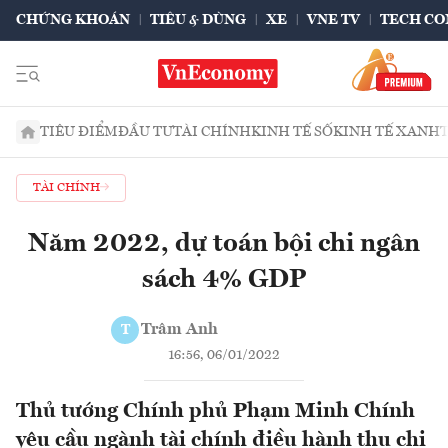
CHỨNG KHOÁN
TIÊU & DÙNG
XE
VNE TV
TECH CO
TIÊU ĐIỂM
ĐẦU TƯ
TÀI CHÍNH
KINH TẾ SỐ
KINH TẾ XANH
TÀI CHÍNH
Năm 2022, dự toán bội chi ngân
sách 4% GDP
Trâm Anh
T
16:56, 06/01/2022
Thủ tướng Chính phủ Phạm Minh Chính
yêu cầu ngành tài chính điều hành thu chi