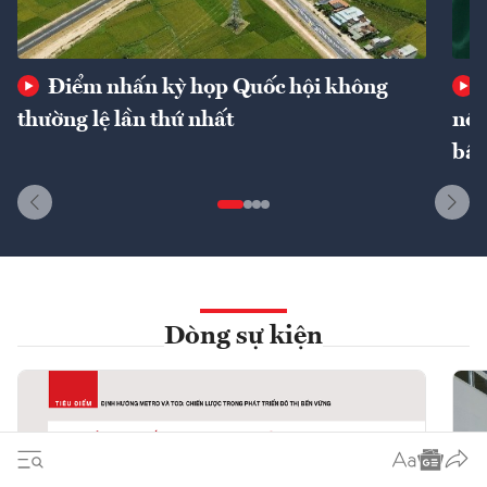
Điểm nhấn kỳ họp Quốc hội không
thường lệ lần thứ nhất
nôn
bất
Dòng sự kiện