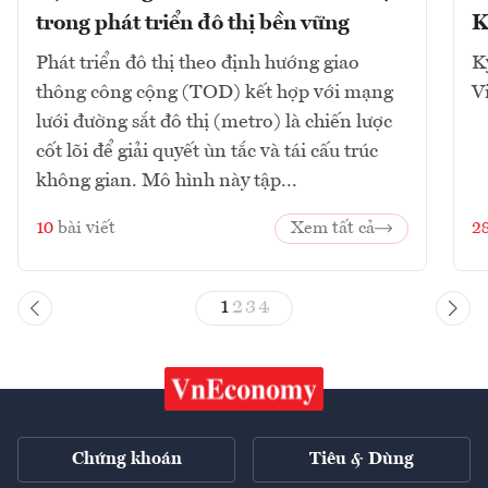
trong phát triển đô thị bền vững
K
Phát triển đô thị theo định hướng giao
K
thông công cộng (TOD) kết hợp với mạng
V
lưới đường sắt đô thị (metro) là chiến lược
cốt lõi để giải quyết ùn tắc và tái cấu trúc
không gian. Mô hình này tập...
10
bài viết
Xem tất cả
2
1
2
3
4
Chứng khoán
Tiêu & Dùng