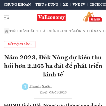
CHỨNG KHOÁN
TIÊU & DÙNG
XE
VNE TV
TECH CO
TIÊU ĐIỂM
ĐẦU TƯ
TÀI CHÍNH
KINH TẾ SỐ
KINH TẾ XANH
BẤT ĐỘNG SẢN
Năm 2023, Đắk Nông dự kiến thu
hồi hơn 2.265 ha đất để phát triển
kinh tế
Thanh Xuân
T
12:45, 03/01/2023
HĐND tỉnh Đắk Nông vừa thông qua danh