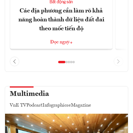
Bất động sản
Các địa phương cần làm rõ khả
Q
năng hoàn thành dữ liệu đất đai
h
theo mốc tiến độ
Đọc ngay
Multimedia
VnE TV
Podcast
Infographics
eMagazine