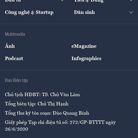
Đầu tư
Tiêu & Dùng
Quản trị số
Cafe BĐS
Thị trường
Kinh doanh
Kết nối
Tạp chí kinh tế Việt Nam
eMagazine
Nhà đầu tư
Du lịch
Công nghệ & Startup
Dân sinh
Tư vấn
Nông sản
Doanh nhân
Tư vấn Tiêu & Dùng
Infographics
Hạ tầng
Sức khỏe
Khung pháp lý
Doanh nghiệp
Địa phương
Thị trường
Bảo hiểm
Multimedia
Sự kiện
Nhân lực
Ảnh
eMagazine
Đẹp +
An sinh
Podcast
Infographics
Giải trí
Y tế
Nhà
Ban Biên tập
Ẩm thực
Chủ tịch HĐBT: TS. Chử Văn Lâm
Tổng biên tập: Chử Thị Hạnh
Tổng thư ký tòa soạn: Đào Quang Bính
Giấy phép Tạp chí điện tử số: 272/GP-BTTTT ngày
26/6/2020