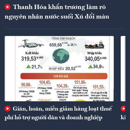
Thanh Hóa khẩn trương làm rõ
nguyên nhân nước suối Xú đổi màu
Giãn, hoãn, miễn giảm hàng loạt thuế
phí hỗ trợ người dân và doanh nghiệp
kin