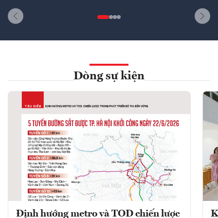
Dòng sự kiện
Định hướng metro và TOD chiến lược
K