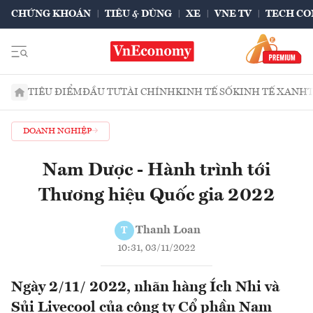
CHỨNG KHOÁN
TIÊU & DÙNG
XE
VNE TV
TECH CO
TIÊU ĐIỂM
ĐẦU TƯ
TÀI CHÍNH
KINH TẾ SỐ
KINH TẾ XANH
DOANH NGHIỆP
Nam Dược - Hành trình tới
Thương hiệu Quốc gia 2022
Thanh Loan
T
10:31, 03/11/2022
Ngày 2/11/ 2022, nhãn hàng Ích Nhi và
Sủi Livecool của công ty Cổ phần Nam