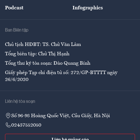
An sinh
Podcast
Infographics
Giải trí
Y tế
Nhà
Ban Biên tập
Ẩm thực
Chủ tịch HĐBT: TS. Chử Văn Lâm
Tổng biên tập: Chử Thị Hạnh
Tổng thư ký tòa soạn: Đào Quang Bính
Giấy phép Tạp chí điện tử số: 272/GP-BTTTT ngày
26/6/2020
Liên hệ tòa soạn
Số 96-98 Hoàng Quốc Việt, Cầu Giấy, Hà Nội
02437552050
Liên hệ quảng cáo