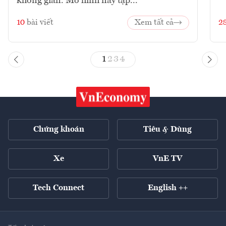
không gian. Mô hình này tập...
10
bài viết
Xem tất cả
2
1
2
3
4
Chứng khoán
Tiêu & Dùng
Xe
VnE TV
Tech Connect
English ++