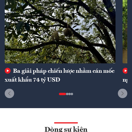
Ba giải pháp chiến lược nhằm cán mốc
xuất khẩu 74 tỷ USD
ngu
Dòng sự kiện