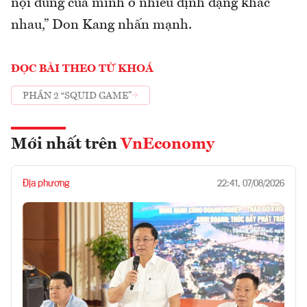
nội dung của mình ở nhiều định dạng khác
nhau,” Don Kang nhấn mạnh.
ĐỌC BÀI THEO TỪ KHOÁ
PHẦN 2 “SQUID GAME”
Mới nhất trên
VnEconomy
Địa phương
22:41, 07/08/2026