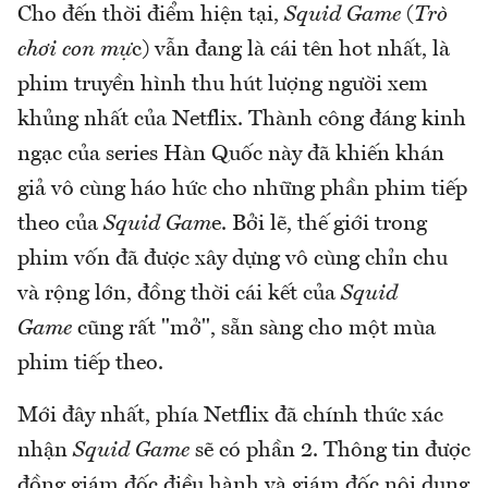
Cho đến thời điểm hiện tại,
Squid Game
(
Trò
chơi con mự
c) vẫn đang là cái tên hot nhất, là
phim truyền hình thu hút lượng người xem
khủng nhất của Netflix. Thành công đáng kinh
ngạc của series Hàn Quốc này đã khiến khán
giả vô cùng háo hức cho những phần phim tiếp
theo của
Squid Gam
e. Bởi lẽ, thế giới trong
phim vốn đã được xây dựng vô cùng chỉn chu
và rộng lớn, đồng thời cái kết của
Squid
Game
cũng rất "mở", sẵn sàng cho một mùa
phim tiếp theo.
Mới đây nhất, phía Netflix đã chính thức xác
nhận
Squid Game
sẽ có phần 2. Thông tin được
đồng giám đốc điều hành và giám đốc nội dung