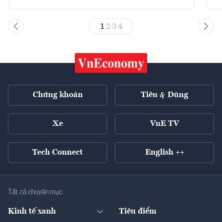
1
2
3
4
Chứng khoán
Tiêu & Dùng
Xe
VnE TV
Tech Connect
English ++
Tất cả chuyên mục
Kinh tế xanh
Tiêu điểm