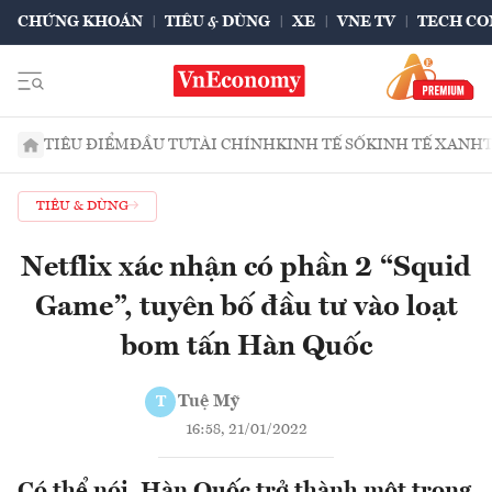
CHỨNG KHOÁN
TIÊU & DÙNG
XE
VNE TV
TECH CO
TIÊU ĐIỂM
ĐẦU TƯ
TÀI CHÍNH
KINH TẾ SỐ
KINH TẾ XANH
TIÊU & DÙNG
Netflix xác nhận có phần 2 “Squid
Game”, tuyên bố đầu tư vào loạt
bom tấn Hàn Quốc
Tuệ Mỹ
T
16:58, 21/01/2022
Có thể nói, Hàn Quốc trở thành một trong