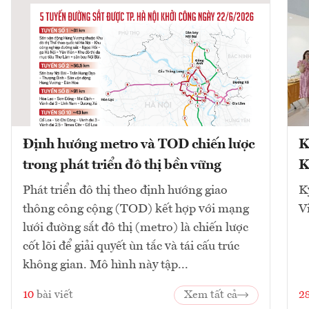
Định hướng metro và TOD chiến lược
K
trong phát triển đô thị bền vững
K
Phát triển đô thị theo định hướng giao
K
thông công cộng (TOD) kết hợp với mạng
V
lưới đường sắt đô thị (metro) là chiến lược
cốt lõi để giải quyết ùn tắc và tái cấu trúc
không gian. Mô hình này tập...
10
bài viết
Xem tất cả
2