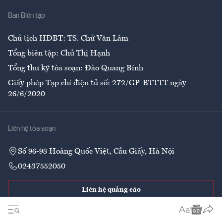
Nhà
Ban Biên tập
Ẩm thực
Chủ tịch HĐBT: TS. Chử Văn Lâm
Tổng biên tập: Chử Thị Hạnh
Tổng thư ký tòa soạn: Đào Quang Bính
Giấy phép Tạp chí điện tử số: 272/GP-BTTTT ngày
26/6/2020
Liên hệ tòa soạn
Số 96-98 Hoàng Quốc Việt, Cầu Giấy, Hà Nội
02437552050
Liên hệ quảng cáo