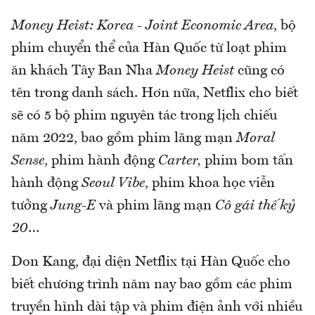
Money Heist: Korea - Joint Economic Area
, bộ
phim chuyển thể của Hàn Quốc từ loạt phim
ăn khách Tây Ban Nha
Money Heist
cũng có
tên trong danh sách. Hơn nữa, Netflix cho biết
sẽ có 5 bộ phim nguyên tác trong lịch chiếu
năm 2022, bao gồm phim lãng mạn
Moral
Sense
, phim hành động
Carter,
phim bom tấn
hành động
Seoul Vibe
, phim khoa học viễn
tưởng
Jung-E
và phim lãng mạn
Cô gái thế kỷ
20
…
Don Kang, đại diện Netflix tại Hàn Quốc cho
biết chương trình năm nay bao gồm các phim
truyền hình dài tập và phim điện ảnh với nhiều