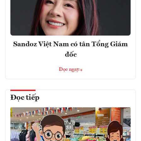
Sandoz Việt Nam có tân Tổng Giám
đốc
Đọc ngay
Đọc tiếp