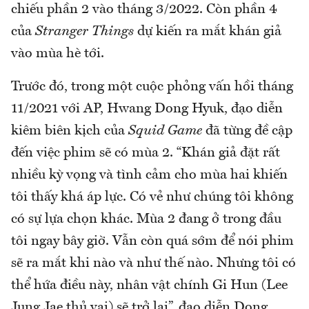
chiếu phần 2 vào tháng 3/2022. Còn phần 4
của
Stranger Things
dự kiến ​​ra mắt khán giả
vào mùa hè tới.
Trước đó, trong một cuộc phỏng vấn hồi tháng
11/2021 với AP, Hwang Dong Hyuk, đạo diễn
kiêm biên kịch của
Squid Game
đã từng đề cập
đến việc phim sẽ có mùa 2. “Khán giả đặt rất
nhiều kỳ vọng và tình cảm cho mùa hai khiến
tôi thấy khá áp lực. Có vẻ như chúng tôi không
có sự lựa chọn khác. Mùa 2 đang ở trong đầu
tôi ngay bây giờ. Vẫn còn quá sớm để nói phim
sẽ ra mắt khi nào và như thế nào. Nhưng tôi có
thể hứa điều này, nhân vật chính Gi Hun (Lee
Jung Jae thủ vai) sẽ trở lại”, đạo diễn Dong