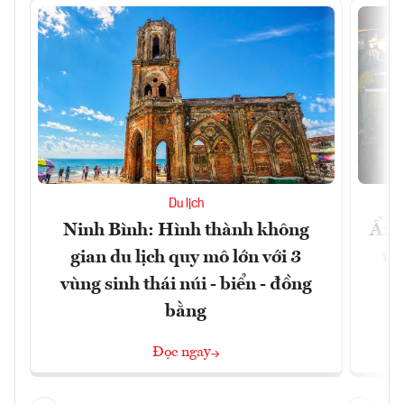
Du lịch
Ninh Bình: Hình thành không
Ẩm 
gian du lịch quy mô lớn với 3
tê
vùng sinh thái núi - biển - đồng
bằng
Đọc ngay