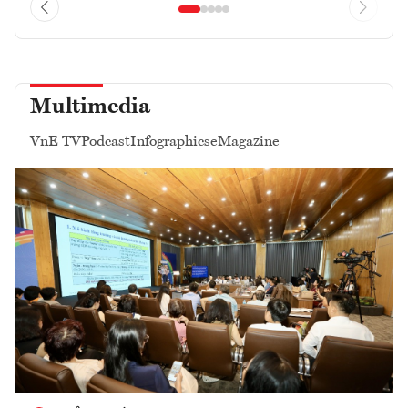
Multimedia
VnE TV
Podcast
Infographics
eMagazine