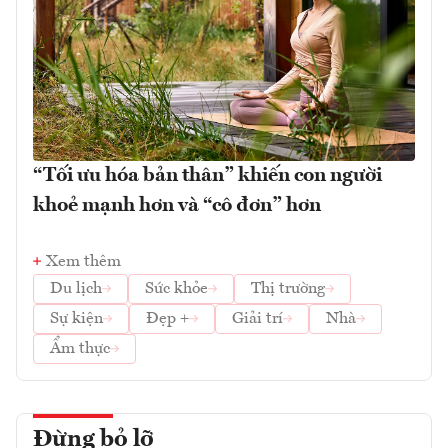
“Tối ưu hóa bản thân” khiến con người
khoẻ mạnh hơn và “cô đơn” hơn
Xem thêm
Du lịch
Sức khỏe
Thị trường
Sự kiện
Đẹp +
Giải trí
Nhà
Ẩm thực
Đừng bỏ lỡ