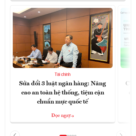
Tài chính
Sửa đổi 3 luật ngân hàng: Nâng
CUB
cao an toàn hệ thống, tiệm cận
ch
chuẩn mực quốc tế
Đọc ngay