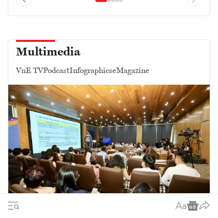
Multimedia
VnE TV
Podcast
Infographics
eMagazine