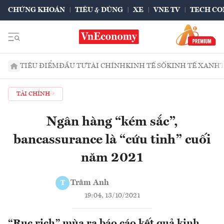
CHỨNG KHOÁN
TIÊU & DÙNG
XE
VNE TV
TECH CO
TIÊU ĐIỂM
ĐẦU TƯ
TÀI CHÍNH
KINH TẾ SỐ
KINH TẾ XANH
TÀI CHÍNH
Ngân hàng “kém sắc”,
bancassurance là “cứu tinh” cuối
năm 2021
Trâm Anh
T
19:04, 13/10/2021
“Rục rịch” mùa ra báo cáo kết quả kinh